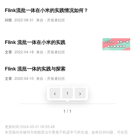
Flink流批一体在小米的实践情况如何？
问答
2022-08-31
来自：开发者社区
Flink 流批一体在小米的实践
文章
2022-04-18
来自：开发者社区
Flink 流批一体的实践与探索
文章
2020-04-10
来自：开发者社区
<
1
>
1 / 1
更新时间 2024-05-01 06:55:48
本页面内关键词为智能算法引擎基于机器学习所生成，如有任何问题，可在页