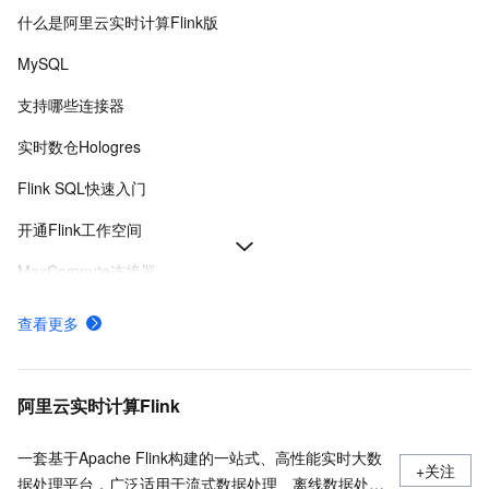
什么是阿里云实时计算Flink版
MySQL
支持哪些连接器
实时数仓Hologres
Flink SQL快速入门
开通Flink工作空间
MaxCompute连接器
消息队列Kafka连接器
查看更多
SQL开发参考
WITH参数版本变更与配置参考-实时计算 Flink版-阿里云
阿里云实时计算Flink
一套基于Apache Flink构建的一站式、高性能实时大数
+关注
据处理平台，广泛适用于流式数据处理、离线数据处