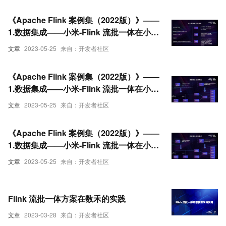
《Apache Flink 案例集（2022版）》——
1.数据集成——小米-Flink 流批一体在小米
的实践（2）
文章
2023-05-25
来自：开发者社区
《Apache Flink 案例集（2022版）》——
1.数据集成——小米-Flink 流批一体在小米
的实践（3）
文章
2023-05-25
来自：开发者社区
《Apache Flink 案例集（2022版）》——
1.数据集成——小米-Flink 流批一体在小米
的实践（3）
文章
2023-05-25
来自：开发者社区
Flink 流批一体方案在数禾的实践
文章
2023-03-28
来自：开发者社区