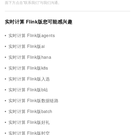
面下方点击"联系我们"与我们沟通。
实时计算 Flink版您可能感兴趣
实时计算 Flink版agents
实时计算 Flink版ai
实时计算 Flink版hana
实时计算 Flink版k8s
实时计算 Flink版入选
实时计算 Flink版b站
实时计算 Flink版数据链路
实时计算 Flink版batch
实时计算 Flink版好礼
实时计算 Flink版时空