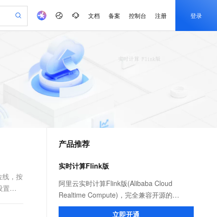
文档
备案
控制台
注册
登录
验
作计划
器
AI 活动
专业服务
服务伙伴合作计划
开发者社区
加入我们
产品动态
服务平台百炼
阿里云 OPC 创新助力计划
一站式生成采购清单，支持单品或批量购买
可编辑精美 PPT 文稿
S产品伙伴计划（繁花）
峰会
CS
造的大模型服务与应用开发平台
Agency Agents：拥有专属领域专家
AI 生产力先锋
Al MaaS 服务伙伴赋能合作
域名
博文
Careers
至高可申请百万元
Qwen3.8-Max 模型上线
 轻松生成专业的 PPT
开启高性价比 AI 编程新体验
弹性可伸缩的云计算服务
先锋实践拓展 AI 生产力的边界
多领域专家智能体,一键组建 AI 虚拟交付团队
Token 补贴，五大权
计划
海大会
伙伴信用分合作计划
商标
问答
社会招聘
益加速 OPC 成功
帕鲁游戏服务器
SS
HappyHorse 打造一站式影视创作平台
飞天发布时刻
HOT
Open Search 向量检索版支
划
备案
电子书
校园招聘
联机服务器，轻松开启游戏
视频创作，一键激活电商全链路生产力
稳定、安全、高性价比、高性能的云存储服务
所见，即是所愿
持视频检索 Pipeline 功能
可视化编排打通从文字构思到成片全链路闭环
更多支持
划
公司注册
镜像站
视频生成
语音识别与合成
 智能体与工作流应用
漫剧工坊：一站式动画创作平台
AI 实训营
应用身份服务 (IDaaS)
合作伙伴培训与认证
产品推荐
划
上云迁移
站生成，高效打造优质广告素材
全接入的云上超级电脑
通过阿里云百炼高效搭建AI应用,助力高效开发
快速生产连贯的高质量长漫剧
从基础到进阶，Agent 创客手把手教你
OpenClaw 管理能力上线
e-1.1-T2V
Qwen3-TTS-Flash
lScope
我要反馈
查询合作伙伴
畅细腻的高质量视频
离线语音合成大模型，多语言方言自适应，低延迟高稳定
n Alibaba Cloud ISV 合作
代维服务
建企业门户网站
10 分钟搭建微信、支付宝小程序
实时计算Flink版
MaxCompute MaxFrame 提
创新加速
ope
登录合作伙伴管理后台
我要建议
站，无忧落地极速上线
以可视化方式快速构建移动和 PC 门户网站
国内短信简单易用，安全可靠，秒级触达，全球覆盖200+国家和地区。
高效部署网站，快速应用到小程序
供自动弹性内存功能
水位线，按
e-1.1-I2V
Cosyvoice-V3-Flash
阿里云实时计算Flink版(Alibaba Cloud
中设置了
安全
畅自然，细节丰富
高表现力语音合成大模型，语音克隆听感自然
我要投诉
PolarDB
Realtime Compute)，完全兼容开源的
上云场景组合购
Milvus 弹性伸缩功能新增节
伴
漫剧创作，剧本、分镜、视频高效生成
100%兼容MySQL、PostgreSQL，兼容Oracle，支持集中和分布式
覆盖90%+业务场景，专享组合折扣价
点支持范围
Apache Flink，比开源性能提升2～3倍，提
2V
VPN
Fun-ASR
立即开通