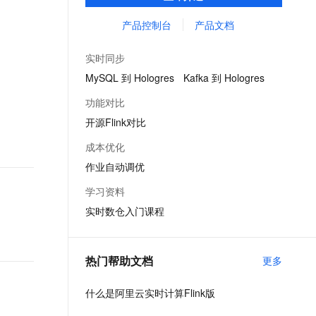
供了完整的告警、监控、日志的解决方案、
文戏情感细腻自然，动作戏激烈拳拳到肉，实现更强表演能力
支持中英文自由切换，具备更强的噪声鲁棒性
ernetes 版 ACK
云聚AI 严选权益
AI 原生数据库服务发布
SSL 证书
提升开发效率且无运维成本，并有社区专家
产品控制台
产品文档
，一键激活高效办公新体验
理容器应用的 K8s 服务
精选AI产品，从模型到应用全链提效
Agent 数据网关
提供技术支持。
堡垒机
AI 用量加速计划
云原生数据库 PolarDB
实时同步
应用
防火墙
、识别商机，让客服更高效、服务更出色。
新老同享，达量后返
Agentic Database 发布
MySQL 到 Hologres
Kafka 到 Hologres
千问办公
主机安全
NEW
功能对比
的智能体编程平台
一站式AI生产力平台
开源Flink对比
AI 应用及服务市场
伶鹊
成本优化
企业级人与Agent协作平台，接入和调度多个数字员工
智能客服平台，对话机器人、对话分析、智能外呼
AI 应用
作业自动调优
大模型服务平台百炼 - 全妙
大模型
学习资料
应用创作平台
多模态内容创作工具，已接入 DeepSeek
实时数仓入门课程
自然语言处理
数据标注
热门帮助文档
更多
机器学习
息提取
与 AI 智能体进行实时音视频通话
什么是阿里云实时计算Flink版
从文本、图片、视频中提取结构化的属性信息
构建支持视频理解的 AI 音视频实时通话应用