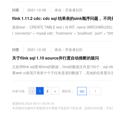
问答
2021-12-06
来自：开发者社区
flink 1.11.2 cdc: cdc sql 结果表的sink顺序问题， 
源表test： CREATE TABLE test ( id INT, name VARCHAR(255),
( 'connector' = 'mysql-cdc', 'hostname' = 'localhost', 'port' = '3306
问答
2021-12-02
来自：开发者社区
关于flink sql 1.10 source并行度自动推断的疑问
之前用flink sql查询hive的数据，hive的数据文件是150个，s
看web ui发现只有前十个子任务是读到数据了，其他的任务显示
共有12条
<
1
2
>
跳转至：
GO
更新时间 2024-05-01 06:56:18
本页面内关键词为智能算法引擎基于机器学习所生成，如有任何问题，可在页