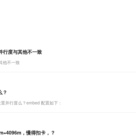
服务生态伙伴
视觉 Coding、空间感知、多模态思考等全面升级
1M上下文，专为长程任务能力而生
云工开物
企业应用
Works
Night Plan 支持 Qwen 3.8-Max
云原生大数据计算服务 MaxCompute
AI 办公
容器服务 Kub
NEW
Red Hat
30+ 款产品免费体验
Data Agent 驱动的一站式 Data+AI 开发治理平台
夜间 5 折，Qwen/Meoo/TokenPlan 客户专享
面向分析的企业级SaaS模式云数据仓库
AI智能应用
提供一站式管
科研合作
ERP
堂（旗舰版）
SUSE
智能客服
AI 应用构建
大模型原生
CRM
防护产品
2个月
自动承接线索
建站小程序
Qoder
大模型服务平台百炼-应用模版
OA 办公系统
HOT
NEW
面向真实软件
个人版上线、团队版降价；千问3.8-Max首发发尝鲜
丰富多元化的应用模版和解决方案
力提升
财税管理
模板建站
k的并行度与其他不一致
万有无界
大模型服务平台百炼-智能体
400电话
定制建站
与其他不一致
的模型效果
灵活可视化地构建企业级 Agent
方案
广告营销
模板小程序
秒悟
人工智能平台 PAI
定制小程序
云端极速 AI 
新一代 AI 视频生成模型，深度适配广告营销等场景
AI Native 的算法工程平台，一站式完成建模、训练、推理服务部署
度么？
APP 开发
 的算子可以设置并行度么？embed 配置如下：
建站系统
AI 应用
10分钟微调：让0.6B模型媲美235B模
多模态数据信
型
依托云原生高可用架构,实现Dify私有化部署
，tm=4096m，慢得扣卡，？
用1%尺寸在特定领域达到大模型90%以上效果