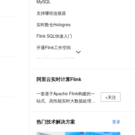
MySQL
t.diy 一步搞定创意建站
构建大模型应用的安全防护体系
通过自然语言交互简化开发流程,全栈开发支持
通过阿里云安全产品对 AI 应用进行安全防护
支持哪些连接器
实时数仓Hologres
Flink SQL快速入门
开通Flink工作空间
MaxCompute连接器
消息队列Kafka连接器
阿里云实时计算Flink
SQL开发参考
WITH参数版本变更与配置参考-实时计算 Flink版-阿里云
一套基于Apache Flink构建的一
+关注
站式、高性能实时大数据处理平
台，广泛适用于流式数据处理、
离线数据处理、DataLake计算等
热门技术解决方案
更多
场景。