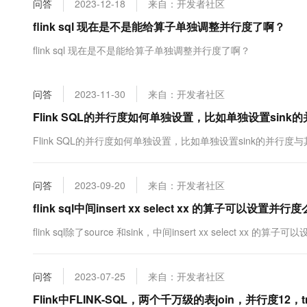
问答
2023-12-18
来自：开发者社区
大数据开发治理平台 Data
AI 产品 免费试用
网络
安全
云开发大赛
Tableau 订阅
flink sql 现在是不是能给算子单独调整并行度了啊？
1亿+ 大模型 tokens 和 
可观测
入门学习赛
中间件
AI空中课堂在线直播课
flink sql 现在是不是能给算子单独调整并行度了啊？
云防火墙
140+云产品 免费试用
大模型服务
上云与迁云
云原生的云上边界网络安全
产品新客免费试用，最长1
数据库
生态解决方案
千问AI平台-Token Plan
问答
2023-11-30
来自：开发者社区
企业出海
大模型ACA认证体验
大数据计算
助力企业全员 AI 认知与能
行业生态解决方案
Flink SQL的并行度如何单独设置，比如单独设置sin
政企业务
媒体服务
千问AI平台-模型体验
开发者生态解决方案
Flink SQL的并行度如何单独设置，比如单独设置sink的并行度
在线体验全尺寸、多种模态
企业服务与云通信
AI 开发和 AI 应用解决
Happy 系列大模型
域名与网站
问答
2023-09-20
来自：开发者社区
flink sql中间insert xx select xx 的算子可以设置并行
终端用户计算
flink sql除了source 和sink，中间insert xx select xx
Serverless
大模型解决方案
开发工具
快速部署 Dify，高效搭建 
问答
2023-07-25
来自：开发者社区
迁移与运维管理
Flink中FLINK-SQL，两个千万级的表join，并行度12