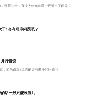
一个 AI 助手
超强辅助，Bol
=4096m，慢得扣卡，有没大佬知道哪个环节出了问题？
即刻拥有 DeepSeek-R1 满血版
在企业官网、通讯软件中为客户提供 AI 客服
多种方案随心选，轻松解锁专属 DeepSeek
行度大于1会有顺序问题吧？
cle 并行度设
cle 并行度设置，如果设置2之类的会有顺序的问题吗
据同步的话一般只能设置1。