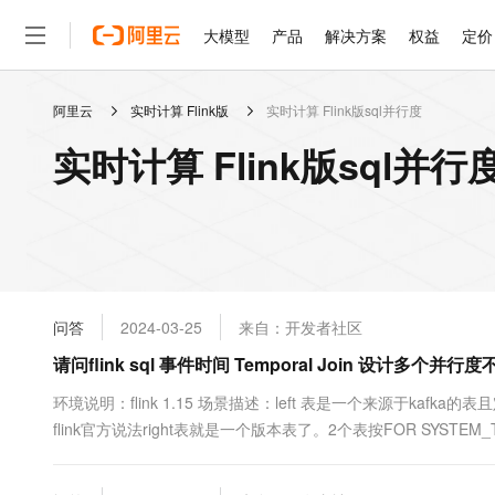
大模型
产品
解决方案
权益
定价
阿里云
实时计算 Flink版
实时计算 Flink版sql并行度
大模型
产品
解决方案
权益
定价
云市场
伙伴
服务
了解阿里云
精选产品
精选解决方案
普惠上云
产品定价
精选商城
成为销售伙伴
售前咨询
为什么选择阿里云
千问AI平台
实时计算 Flink版sql并
了解云产品的定价详情
大模型服务平台百炼
睿译宝，AI翻译排版一
普惠上云 官方力荐
分销伙伴
在线服务
网站建设
什么是云计算
大
大模型服务与应用平台
上传文档即自动完成翻译和
云服务器38元/年起，超
咨询伙伴
多端小程序
技术领先
云上成本管理
售后服务
轻量应用服务器
GLM-5.2：长任务时代
官方推荐返现计划
大模型
精选产品
精选解决方案
Salesforce 国际版订阅
稳定可靠
管理和优化成本
推荐新用户得奖励，单订单
销售伙伴合作计划
自助服务
友盟天域
安全合规
人工智能与机器学习
AI
文本生成
云数据库 RDS
Hermes Agent，打造
云工开物
无影生态合作计划
在线服务
问答
2024-03-25
来自：开发者社区
观测云
分析师报告
自主进化，持久记忆，越用
高校专属算力普惠，学生认
计算
互联网应用开发
Qwen3.8-Max
HOT
Salesforce On Alibaba C
工单服务
请问flink sql 事件时间 Temporal Join 设计多个并
智能体时代全能旗舰模型
Tuya 物联网平台阿里云
研究报告与白皮书
人工智能平台 PAI
快速拥有专属 OpenClaw
大模
Consulting Partner 合
大数据
容器
免费试用
短信专区
一站式AI开发、训练和推
环境说明：flink 1.15 场景描述：left 表是一个来源于kafka
蓝凌 OA
Qwen3.7-Plus
AI 大模型销售与服务生
现代化应用
flink官方说法right表就是一个版本表了。2个表按FOR SYS
存储
天池大赛
能看、能想、能动手的多模
云解析DNS
解决方案免费试用 新老
电子合同
程序的并行度为3。 问题描述：right表本身有不少数据了，当lef...
最高领取价值200元试用
安全
网络与CDN
AI 算法大赛
Qwen3-VL-Plus
畅捷通