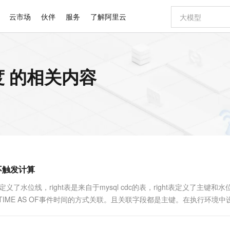
云市场
伙伴
服务
了解阿里云
AI 特惠
数据与 API
成为产品伙伴
企业增值服务
最佳实践
价格计算器
AI 场景体
基础软件
产品伙伴合
阿里云认证
市场活动
配置报价
大模型
行度 的相关内容
自助选配和估算价格
步到位
智启 AI 普惠权益
产品生态集成认证中心
企业支持计划
云上春晚
域名与网站
Qwen Audio：打造专属 AI 语音助手
千问官方 MaaS 平台，为开发者和 Agent 而生，新用户赠送 1 亿 + tokens 额度
一句话生成原生
AI Coding
阿里云Maa
2026 阿里云
云服务器 E
为企业打
数据集
Windows
大模型认证
模型
NEW
NEW
格式还原
值低价云产品抢先购
至高享 1亿+免费 tokens，加速 Al 应用落地
提供智能易用的域名与建站服务
Qwen-Audio-3.0-Realtime 端到端实时语音角色扮演
输入一句话想法,
智能编程，一键
安全可靠、
产品生态伙伴
专家技术服务
云上奥运之旅
弹性计算合作
阿里云中企出
手机三要素
宝塔 Linux
全部认证
价格优势
开源旗舰模型
即刻拥有 DeepSeek-V4-Pro
阿里云 OPC 创新助力计划
千问大模型
一键部署幻兽
AI 电商营销
对象存储 O
大模型
产品生态伙伴工作台
企业增值服务台
云栖战略参考
云存储合作计
云栖大会
身份实名认证
CentOS
训练营
推动算力普惠，释放技术红利
最高返9万
真正可用的 1M 上下文,一次完成代码全链路开发
快速构建应用程序和网站，即刻迈出上云第一步
轻松解锁专属 DeepSeek-V4-Pro
至高百万元 Token 补贴，加速一人公司成长
多元化、高性能、安全可靠的大模型服务
一键购买专属
从图文生成到
云上的中国
数据库合作计
活动全景
短信
Docker
图片和
自进化智能体
5 分钟轻松部署专属 QwenPaw
Token Plan 模型订阅计划
数字证书管理服务（原SSL证书）
高效搭建 AI
AI 广告创作
无影云电脑
企业成长
NEW
HOT
信息公告
看见新力量
云网络合作计
OCR 文字识别
JAVA
越聪明
证享300元代金券
全托管，含MySQL、PostgreSQL、SQL Server、MariaDB多引擎
Qwen3.8-Max 首发尝鲜，限时加量 10 倍，夜间低至2折
实现全站HTTPS，呈现可信的WEB访问
从聊天伙伴进化为能主动干活的本地数字员工
图文、视频一
随时随地安
Kimi-K3
HappyHors
NEW
魔搭 Mode
loud
服务实践
官网公告
行度不触发计算
Kimi 最新旗舰模型，长程编程与推理利器
让文字生成流
金融模力时刻
Salesforce O
版
发票查验
全能环境
Claude Code + GStack 打造工程团队
千问办公，限时限量积分加倍
Qoder
低代码高效构
AI 建站
短信服务
型
NEW
作计划
计划
创新中心
魔搭 ModelSc
健康状态
理服务
让AI从“聊天伙伴”进化为能干活的“数字员工”
安装技能 GStack，拥有专属 AI 工程团队
你的AI工作搭子，覆盖日常办公高频场景
面向真实软件的智能体编程平台
0 代码专业建
的表且定义了水位线，right表是来自于mysql cdc的表，right表定义了主键和
客户案例
天气预报查询
操作系统
Deepseek-v4-pro
HappyHors
态合作计划
TEM_TIME AS OF事件时间的方式关联。且关联字段都是主键。在执行环境
态智能体模型
旗舰 MoE 大模型，百万上下文与顶尖推理能力
图生视频，流
同享
万小智 AI 建站低至 15元/月
Qoder CN
AI 短剧/漫剧
云原生数据库 
快递物流查询
WordPress
成为服务伙
.
高校合作
点，立即开启云上创新
覆盖公网/内网、递归/权威、移动APP等全场景解析服务
送.CN域名，送备案服务码
基于千问大模型等，支持代码智能生成、研发智能问答
AI助力短剧
GLM-5.2
Wan2.7-T
Ubuntu