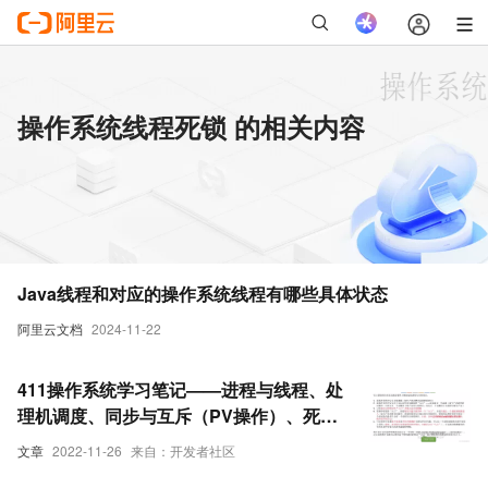
操作系统线程死锁 的相关内容
Java线程和对应的操作系统线程有哪些具体状态
阿里云文档
2024-11-22
411操作系统学习笔记——进程与线程、处
理机调度、同步与互斥（PV操作）、死锁
(四）
文章
2022-11-26
来自：开发者社区