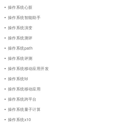
操作系统心脏
操作系统智能助手
操作系统演变
操作系统测评
操作系统path
操作系统评测
操作系统移动应用开发
操作系统fd
操作系统移动应用
操作系统跨平台
操作系统量子计算
操作系统x10