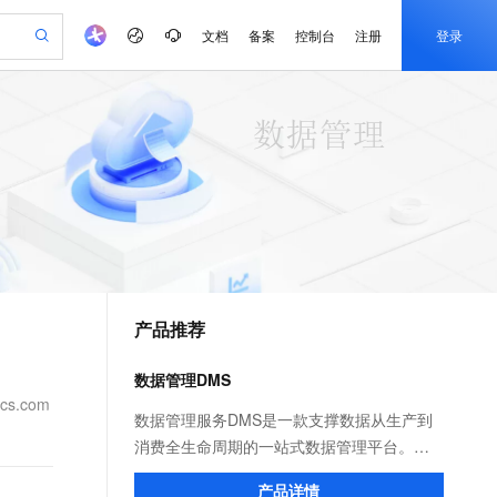
文档
备案
控制台
注册
登录
验
作计划
器
AI 活动
专业服务
服务伙伴合作计划
开发者社区
加入我们
产品动态
服务平台百炼
阿里云 OPC 创新助力计划
一站式生成采购清单，支持单品或批量购买
io：打造专属 AI 语音助手
S产品伙伴计划（繁花）
峰会
CS
造的大模型服务与应用开发平台
一句话生成原生可编辑精美 PPT 文稿
AI 生产力先锋
Al MaaS 服务伙伴赋能合作
域名
博文
Careers
至高可申请百万元
Qwen3.8-Max 模型上线
开启高性价比 AI 编程新体验
弹性可伸缩的云计算服务
Qwen-Audio-3.0-Realtime 端到端实时语音角色扮演
输入一句话想法, 轻松生成专业的 PPT
先锋实践拓展 AI 生产力的边界
Token 补贴，五大权
计划
海大会
伙伴信用分合作计划
商标
问答
社会招聘
益加速 OPC 成功
eek-V4-Pro
SS
一键部署幻兽帕鲁游戏服务器
飞天发布时刻
HOT
Open Search 向量检索版支
划
备案
电子书
校园招聘
pSeek-V4-Pro
视频创作，一键激活电商全链路生产力
稳定、安全、高性价比、高性能的云存储服务
一键购买专属联机服务器，轻松开启游戏
所见，即是所愿
持视频检索 Pipeline 功能
更多支持
划
公司注册
镜像站
视频生成
语音识别与合成
专属 QwenPaw
漫剧工坊：一站式动画创作平台
AI 实训营
HOT
应用身份服务 (IDaaS)
合作伙伴培训与认证
产品推荐
划
上云迁移
站生成，高效打造优质广告素材
全接入的云上超级电脑
从聊天伙伴进化为能主动干活的本地数字员工
快速生产连贯的高质量长漫剧
从基础到进阶，Agent 创客手把手教你
OpenClaw 管理能力上线
e-1.1-T2V
Qwen3-TTS-Flash
lScope
我要反馈
查询合作伙伴
畅细腻的高质量视频
离线语音合成大模型，多语言方言自适应，低延迟高稳定
n Alibaba Cloud ISV 合作
代维服务
建企业门户网站
10 分钟搭建微信、支付宝小程序
数据管理DMS
MaxCompute MaxFrame 提
创新加速
ope
登录合作伙伴管理后台
我要建议
站，无忧落地极速上线
以可视化方式快速构建移动和 PC 门户网站
国内短信简单易用，安全可靠，秒级触达，全球覆盖200+国家和地区。
高效部署网站，快速应用到小程序
供自动弹性内存功能
cs.com
e-1.1-I2V
Cosyvoice-V3-Flash
数据管理服务DMS是一款支撑数据从生产到
安全
畅自然，细节丰富
高表现力语音合成大模型，语音克隆听感自然
我要投诉
PolarDB
消费全生命周期的一站式数据管理平台。提
上云场景组合购
Milvus 弹性伸缩功能新增节
伴
漫剧创作，剧本、分镜、视频高效生成
100%兼容MySQL、PostgreSQL，兼容Oracle，支持集中和分布式
覆盖90%+业务场景，专享组合折扣价
点支持范围
供全域数据资产管理、数据治理、数据库设
2V
VPN
Fun-ASR
产品详情