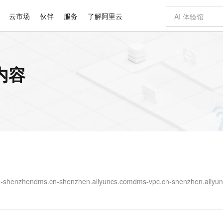
云市场
伙伴
服务
了解阿里云
AI 特惠
数据与 API
成为产品伙伴
企业增值服务
最佳实践
价格计算器
AI 场景体
基础软件
产品伙伴合
阿里云认证
市场活动
配置报价
大模型
内容
自助选配和估算价格
新方式
睿译宝，AI翻译排版一步到位
智启 AI 普惠权益
产品生态集成认证中心
企业支持计划
云上春晚
域名与网站
千问官方 MaaS 平台，为开发者和 Agent 而生，新用户赠送 1 亿 + tokens 额度
Qwen Aud
AI Coding
阿里云Maa
2026 阿里云
云服务器 E
为企业打
数据集
Windows
大模型认证
模型
NEW
NEW
交付可用成果
值低价云产品抢先购
上传文档即自动完成翻译和格式还原
至高享 1亿+免费 tokens，加速 Al 应用落地
提供智能易用的域名与建站服务
智能编程，一键
安全可靠、
产品生态伙伴
专家技术服务
云上奥运之旅
弹性计算合作
阿里云中企出
手机三要素
宝塔 Linux
全部认证
价格优势
有专属领域专家
GLM-5.2：长任务时代开源旗舰模型
阿里云 OPC 创新助力计划
千问大模型
即刻拥有 DeepS
AI 电商营销
对象存储 O
大模型
产品生态伙伴工作台
企业增值服务台
云栖战略参考
云存储合作计
云栖大会
身份实名认证
CentOS
训练营
推动算力普惠，释放技术红利
最高返9万
多领域专家智能体,一键组建 AI 虚拟交付团队
快速构建应用程序和网站，即刻迈出上云第一步
至高百万元 Token 补贴，加速一人公司成长
多元化、高性能、安全可靠的大模型服务
真正可用的 1M 上下文,一次完成代码全链路开发
轻松解锁专属 Dee
从图文生成到
云上的中国
数据库合作计
活动全景
短信
Docker
图片和
站式影视创作平台
Hermes Agent，打造自进化智能体
Token Plan 模型订阅计划
数字证书管理服务（原SSL证书）
5 分钟轻松部署
AI 广告创作
无影云电脑
企业成长
NEW
信息公告
看见新力量
云网络合作计
OCR 文字识别
JAVA
证享300元代金券
可视化编排打通从文字构思到成片全链路闭环
全托管，含MySQL、PostgreSQL、SQL Server、MariaDB多引擎
自主进化，持久记忆，越用越聪明
Qwen3.8-Max 首发尝鲜，限时加量 10 倍，夜间低至2折
实现全站HTTPS，呈现可信的WEB访问
图文、视频一
随时随地安
Kimi-K3
HappyHors
NEW
魔搭 Mode
loud
服务实践
官网公告
Kimi 最新旗舰模型，长程编程与推理利器
让文字生成流
金融模力时刻
Salesforce O
版
发票查验
全能环境
Claude Code + GStack 打造工程团队
千问办公，限时限量积分加倍
Qoder
低代码高效构
AI 建站
短信服务
型
NEW
作计划
计划
创新中心
魔搭 ModelSc
健康状态
理服务
让AI从“聊天伙伴”进化为能干活的“数字员工”
安装技能 GStack，拥有专属 AI 工程团队
你的AI工作搭子，覆盖日常办公高频场景
面向真实软件的智能体编程平台
0 代码专业建
cn-shenzhen.aliyuncs.comdms-vpc.cn-shenzhen.aliyun
客户案例
天气预报查询
操作系统
Deepseek-v4-pro
HappyHors
态合作计划
态智能体模型
旗舰 MoE 大模型，百万上下文与顶尖推理能力
图生视频，流
同享
万小智 AI 建站低至 15元/月
Qoder CN
AI 短剧/漫剧
云原生数据库 
快递物流查询
WordPress
成为服务伙
高校合作
点，立即开启云上创新
覆盖公网/内网、递归/权威、移动APP等全场景解析服务
送.CN域名，送备案服务码
基于千问大模型等，支持代码智能生成、研发智能问答
AI助力短剧
GLM-5.2
Wan2.7-T
Ubuntu