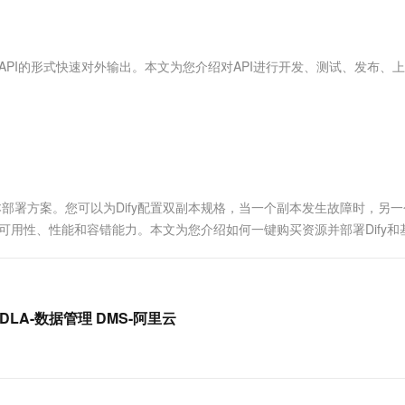
服务生态伙伴
视觉 Coding、空间感知、多模态思考等全面升级
1M上下文，专为长程任务能力而生
云工开物
企业应用
Works
Night Plan 支持 Qwen 3.8-Max
云原生大数据计算服务 MaxCompute
AI 办公
容器服务 Kub
NEW
Red Hat
30+ 款产品免费体验
Data Agent 驱动的一站式 Data+AI 开发治理平台
夜间 5 折，Qwen/Meoo/TokenPlan 客户专享
面向分析的企业级SaaS模式云数据仓库
AI智能应用
提供一站式管
科研合作
ERP
堂（旗舰版）
SUSE
API的形式快速对外输出。本文为您介绍对API进行开发、测试、发布、
智能客服
AI 应用构建
大模型原生
CRM
防护产品
2个月
自动承接线索
建站小程序
Qoder
大模型服务平台百炼-应用模版
OA 办公系统
HOT
NEW
面向真实软件
个人版上线、团队版降价；千问3.8-Max首发发尝鲜
丰富多元化的应用模版和解决方案
力提升
财税管理
模板建站
万有无界
大模型服务平台百炼-智能体
400电话
定制建站
的模型效果
灵活可视化地构建企业级 Agent
多副本部署方案。您可以为Dify配置双副本规格，当一个副本发生故障时，另
方案
广告营销
模板小程序
的高可用性、性能和容错能力。本文为您介绍如何一键购买资源并部署Dify和
秒悟
人工智能平台 PAI
定制小程序
云端极速 AI 
新一代 AI 视频生成模型，深度适配广告营销等场景
AI Native 的算法工程平台，一站式完成建模、训练、推理服务部署
APP 开发
建站系统
务DLA-数据管理 DMS-阿里云
AI 应用
10分钟微调：让0.6B模型媲美235B模
多模态数据信
型
依托云原生高可用架构,实现Dify私有化部署
用1%尺寸在特定领域达到大模型90%以上效果