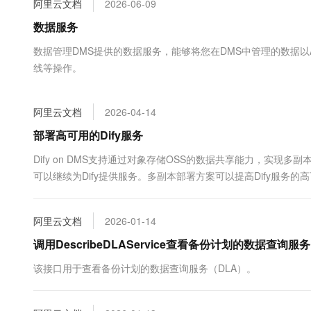
阿里云文档
2026-06-09
大数据开发治理平台 Data
AI 产品 免费试用
网络
安全
云开发大赛
Tableau 订阅
数据服务
1亿+ 大模型 tokens 和 
可观测
入门学习赛
中间件
AI空中课堂在线直播课
数据管理DMS提供的数据服务，能够将您在DMS中管理的数据以
云防火墙
140+云产品 免费试用
大模型服务
线等操作。
上云与迁云
云原生的云上边界网络安全
产品新客免费试用，最长1
数据库
生态解决方案
千问AI平台-Token Plan
企业出海
大模型ACA认证体验
大数据计算
阿里云文档
2026-04-14
助力企业全员 AI 认知与能
行业生态解决方案
政企业务
媒体服务
千问AI平台-模型体验
部署高可用的Dify服务
开发者生态解决方案
在线体验全尺寸、多种模态
企业服务与云通信
Dify on DMS支持通过对象存储OSS的数据共享能力，实现
AI 开发和 AI 应用解决
可以继续为Dify提供服务。多副本部署方案可以提高Dify服务
Happy 系列大模型
域名与网站
有资源部署Dify。
终端用户计算
阿里云文档
2026-01-14
Serverless
调用DescribeDLAService查看备份计划的数据查询服
大模型解决方案
该接口用于查看备份计划的数据查询服务（DLA）。
开发工具
快速部署 Dify，高效搭建 
迁移与运维管理