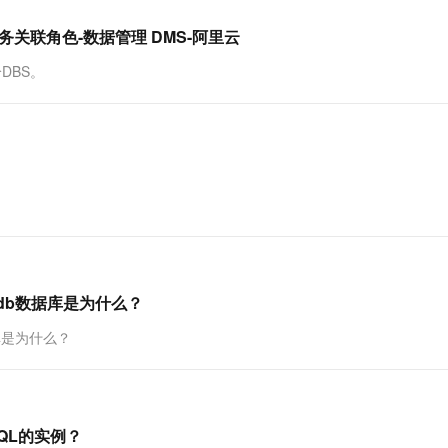
一个 AI 助手
超强辅助，Bol
即刻拥有 DeepSeek-R1 满血版
在企业官网、通讯软件中为客户提供 AI 客服
DBS的服务关联角色-数据管理 DMS-阿里云
多种方案随心选，轻松解锁专属 DeepSeek
给DBS。
rdb数据库是为什么？
库是为什么？
QL的实例？