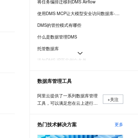
将任务编排迁移到DMS Airflow
t.diy 一步搞定创意建站
构建大模型应用的安全防护体系
通过自然语言交互简化开发流程,全栈开发支持
通过阿里云安全产品对 AI 应用进行安全防护
使用DMS MCP让大模型安全访问数据库-数据管理 DMS-阿里云
DMS的管控模式有哪些
什么是数据管理DMS
托管数据库
添加DMS IP至实例白名单
各地域服务接入点与接入地址-数据管理DMS-阿里云
数据库管理工具
Data Agent for Analytics
在工作空间搭建Airflow环境-数据管理 DMS-阿里云
阿里云提供了一系列数据库管理
+关注
工具，可以满足您在云上进行数
据库管理的各种需求。包含数据
传输服务DTS、数据库备份
热门技术解决方案
更多
DBS、数据库自治服务 DAS、数
据管理 DMS。