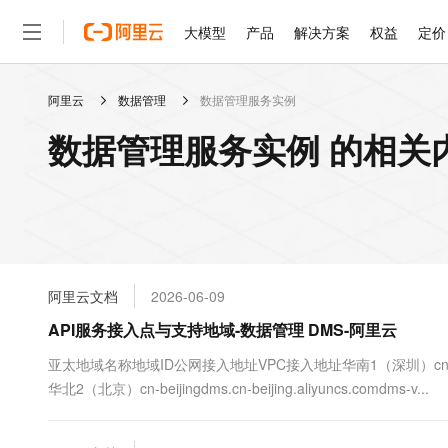
大模型
产品
解决方案
权益
定价
阿里云
数据管理
数据管理服务实例
大模型
产品
解决方案
权益
定价
云市场
伙伴
服务
了解阿里云
精选产品
精选解决方案
普惠上云
产品定价
精选商城
成为销售伙伴
售前咨询
为什么选择阿里云
千问AI平台
数据管理服务实例 的相关
了解云产品的定价详情
大模型服务平台百炼
千问办公，解锁你的工作
普惠上云 官方力荐
分销伙伴
在线服务
网站建设
什么是云计算
大
大模型服务与应用平台
企业级Agent产品，直接
云服务器38元/年起，超
咨询伙伴
多端小程序
技术领先
云上成本管理
售后服务
轻量应用服务器
Agency Agents：拥
官方推荐返现计划
大模型
精选产品
精选解决方案
Salesforce 国际版订阅
稳定可靠
管理和优化成本
推荐新用户得奖励，单订单
销售伙伴合作计划
自助服务
友盟天域
安全合规
人工智能与机器学习
AI
文本生成
云数据库 RDS
HappyHorse 打造一
云工开物
无影生态合作计划
在线服务
阿里云文档
2026-06-09
观测云
分析师报告
高校专属算力普惠，学生认
计算
互联网应用开发
Qwen3.8-Max
HOT
Salesforce On Alibaba C
工单服务
API服务接入点与支持地域-数据管理 DMS-阿里云
智能体时代全能旗舰模型
Tuya 物联网平台阿里云
研究报告与白皮书
人工智能平台 PAI
快速拥有专属 OpenClaw
大模
Consulting Partner 合
大数据
容器
免费试用
短信专区
一站式AI开发、训练和推
亚太地域名称地域ID公网接入地址VPC接入地址华南1（深圳）cn-shenzhendms.
蓝凌 OA
Qwen3.7-Plus
AI 大模型销售与服务生
现代化应用
华北2（北京）cn-beijingdms.cn-beijing.aliyuncs.comdms-v...
存储
天池大赛
能看、能想、能动手的多模
云解析DNS
解决方案免费试用 新老
电子合同
最高领取价值200元试用
安全
网络与CDN
AI 算法大赛
Qwen3-VL-Plus
畅捷通