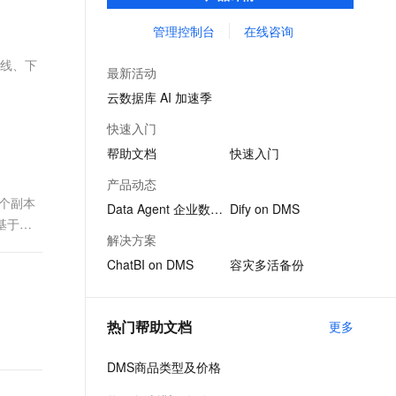
计开发、数据集成（数据迁移、实时同步、
文戏情感细腻自然，动作戏激烈拳拳到肉，实现更强表演能力
支持中英文自由切换，具备更强的噪声鲁棒性
ernetes 版 ACK
云聚AI 严选权益
AI 原生数据库服务发布
SSL 证书
流批一体ETL）、数据开发和任务调度，以及
管理控制台
在线咨询
，一键激活高效办公新体验
理容器应用的 K8s 服务
精选AI产品，从模型到应用全链提效
Agent 数据网关
数据消费服务等能力。
堡垒机
上线、下
AI 用量加速计划
云原生数据库 PolarDB
最新活动
应用
防火墙
、识别商机，让客服更高效、服务更出色。
新老同享，达量后返
Agentic Database 发布
云数据库 AI 加速季
千问办公
主机安全
NEW
快速入门
的智能体编程平台
一站式AI生产力平台
帮助文档
快速入门
AI 应用及服务市场
伶鹊
产品动态
企业级人与Agent协作平台，接入和调度多个数字员工
智能客服平台，对话机器人、对话分析、智能外呼
一个副本
AI 应用
Data Agent 企业数据智能体
Dify on DMS
基于现
大模型服务平台百炼 - 全妙
大模型
解决方案
应用创作平台
多模态内容创作工具，已接入 DeepSeek
ChatBI on DMS
容灾多活备份
自然语言处理
数据标注
热门帮助文档
更多
机器学习
息提取
与 AI 智能体进行实时音视频通话
DMS商品类型及价格
从文本、图片、视频中提取结构化的属性信息
构建支持视频理解的 AI 音视频实时通话应用