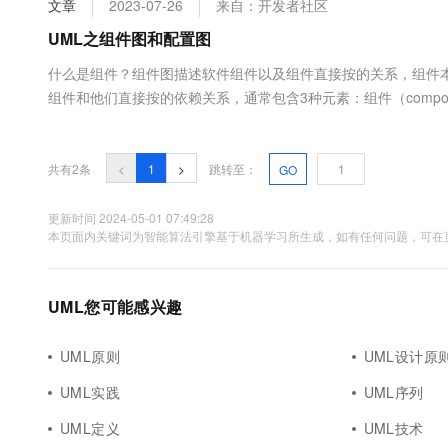
文章
2023-07-26
来自：开发者社区
大数据开发治理平台 Data
AI 产品 免费试用
网络
安全
云开发大赛
Tableau 订阅
UML之组件图和配置图
1亿+ 大模型 tokens 和 
可观测
入门学习赛
中间件
AI空中课堂在线直播课
什么是组件？组件图描述软件组件以及组件直接按的关系，组件
云防火墙
140+云产品 免费试用
大模型服务
组件和他们直接按的依赖关系，通常包含3种元素：组件（componen
上云与迁云
云原生的云上边界网络安全
产品新客免费试用，最长1
数据库
口，并使用另一些接口。建立组件图的用途1、组件图能帮助客户理
生态解决方案
千问AI平台-Token Plan
企业出海
大模型ACA认证体验
大数据计算
助力企业全员 AI 认知与能
行业生态解决方案
共有2条
<
1
>
跳转至：
GO
政企业务
媒体服务
千问AI平台-模型体验
开发者生态解决方案
在线体验全尺寸、多种模态
更新时间 2024-05-01 07:49:28
企业服务与云通信
本页面内关键词为智能算法引擎基于机器学习所生成，如有任何问题，可在页
AI 开发和 AI 应用解决
Happy 系列大模型
域名与网站
UML您可能感兴趣
终端用户计算
Serverless
大模型解决方案
UML原则
UML设计原
开发工具
UML实践
UML序列
快速部署 Dify，高效搭建 
迁移与运维管理
UML定义
UML技术