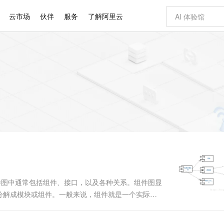
云市场
伙伴
服务
了解阿里云
AI 特惠
数据与 API
成为产品伙伴
企业增值服务
最佳实践
价格计算器
AI 场景体
基础软件
产品伙伴合
阿里云认证
市场活动
配置报价
大模型
自助选配和估算价格
步到位
智启 AI 普惠权益
产品生态集成认证中心
企业支持计划
云上春晚
域名与网站
Qwen Audio：打造专属 AI 语音助手
千问官方 MaaS 平台，为开发者和 Agent 而生，新用户赠送 1 亿 + tokens 额度
一句话生成原生
AI Coding
阿里云Maa
2026 阿里云
云服务器 E
为企业打
数据集
Windows
大模型认证
模型
NEW
NEW
格式还原
值低价云产品抢先购
至高享 1亿+免费 tokens，加速 Al 应用落地
提供智能易用的域名与建站服务
Qwen-Audio-3.0-Realtime 端到端实时语音角色扮演
输入一句话想法,
智能编程，一键
安全可靠、
产品生态伙伴
专家技术服务
云上奥运之旅
弹性计算合作
阿里云中企出
手机三要素
宝塔 Linux
全部认证
价格优势
开源旗舰模型
即刻拥有 DeepSeek-V4-Pro
阿里云 OPC 创新助力计划
千问大模型
一键部署幻兽
AI 电商营销
对象存储 O
大模型
产品生态伙伴工作台
企业增值服务台
云栖战略参考
云存储合作计
云栖大会
身份实名认证
CentOS
训练营
推动算力普惠，释放技术红利
最高返9万
真正可用的 1M 上下文,一次完成代码全链路开发
快速构建应用程序和网站，即刻迈出上云第一步
轻松解锁专属 DeepSeek-V4-Pro
至高百万元 Token 补贴，加速一人公司成长
多元化、高性能、安全可靠的大模型服务
一键购买专属
从图文生成到
云上的中国
数据库合作计
活动全景
短信
Docker
图片和
自进化智能体
5 分钟轻松部署专属 QwenPaw
Token Plan 模型订阅计划
数字证书管理服务（原SSL证书）
高效搭建 AI
AI 广告创作
无影云电脑
企业成长
NEW
HOT
信息公告
看见新力量
云网络合作计
OCR 文字识别
JAVA
越聪明
证享300元代金券
全托管，含MySQL、PostgreSQL、SQL Server、MariaDB多引擎
Qwen3.8-Max 首发尝鲜，限时加量 10 倍，夜间低至2折
实现全站 HTTPS，呈现可信的 Web 访问
从聊天伙伴进化为能主动干活的本地数字员工
图文、视频一
随时随地安
Kimi-K3
HappyHors
NEW
魔搭 Mode
loud
服务实践
官网公告
Kimi 最新旗舰模型，长程编程与推理利器
让文字生成流
金融模力时刻
Salesforce O
版
发票查验
全能环境
Claude Code + GStack 打造工程团队
千问办公，限时限量积分加倍
Qoder
低代码高效构
AI 建站
短信服务
型
NEW
作计划
计划
创新中心
魔搭 ModelSc
健康状态
理服务
让AI从“聊天伙伴”进化为能干活的“数字员工”
安装技能 GStack，拥有专属 AI 工程团队
你的AI工作搭子，覆盖日常办公高频场景
面向真实软件的智能体编程平台
0 代码专业建
) 。组件图中通常包括组件、接口，以及各种关系。组件图显
客户案例
天气预报查询
操作系统
Deepseek-v4-pro
HappyHors
态合作计划
分解成模块或组件。一般来说，组件就是一个实际文
态智能体模型
旗舰 MoE 大模型，百万上下文与顶尖推理能力
图生视频，流
同享
万小智 AI 建站低至 15元/月
Qoder CN
AI 短剧/漫剧
云原生数据库 
快递物流查询
WordPress
成为服务伙
个源代码文件。 二进制组件：一个目标码文件，一个静
高校合作
点，立即开启云上创新
覆盖公网/内网、递归/权威、移动APP等全场景解析服务
送.CN域名，送备案服务码
基于千问大模型等，支持代码智能生成、研发智能问答
AI助力短剧
GLM-5.2
Wan2.7-T
Ubuntu