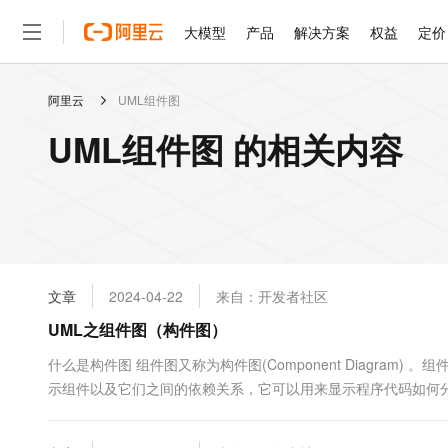
大模型
产品
解决方案
权益
定价
阿里云
UML组件图
大模型
产品
解决方案
权益
定价
云市场
伙伴
服务
了解阿里云
精选产品
精选解决方案
普惠上云
产品定价
精选商城
成为销售伙伴
售前咨询
为什么选择阿里云
千问AI平台
UML组件图 的相关内容
了解云产品的定价详情
大模型服务平台百炼
睿译宝，AI翻译排版一
普惠上云 官方力荐
分销伙伴
在线服务
网站建设
什么是云计算
大
大模型服务与应用平台
上传文档即自动完成翻译和
云服务器38元/年起，超
咨询伙伴
多端小程序
技术领先
云上成本管理
售后服务
轻量应用服务器
GLM-5.2：长任务时代
官方推荐返现计划
大模型
精选产品
精选解决方案
Salesforce 国际版订阅
稳定可靠
管理和优化成本
推荐新用户得奖励，单订单
销售伙伴合作计划
自助服务
友盟天域
安全合规
人工智能与机器学习
AI
文本生成
云数据库 RDS
Hermes Agent，打造
云工开物
无影生态合作计划
在线服务
文章
2024-04-22
来自：开发者社区
观测云
分析师报告
自主进化，持久记忆，越用
高校专属算力普惠，学生认
计算
互联网应用开发
Qwen3.8-Max
HOT
Salesforce On Alibaba C
工单服务
UML之组件图（构件图）
智能体时代全能旗舰模型
Tuya 物联网平台阿里云
研究报告与白皮书
人工智能平台 PAI
快速拥有专属 OpenClaw
大模
Consulting Partner 合
大数据
容器
免费试用
短信专区
一站式AI开发、训练和推
什么是构件图 组件图又称为构件图(Component Diagram
蓝凌 OA
Qwen3.7-Plus
AI 大模型销售与服务生
现代化应用
示组件以及它们之间的依赖关系，它可以用来显示程序代码如何
存储
天池大赛
能看、能想、能动手的多模
云解析DNS
解决方案免费试用 新老
电子合同
件 构成 源代码组件：一个源代码文件或者与一个包对应的若干
最高领取价值200元试用
安全
网络与CDN
AI 算法大赛
Qwen3-VL-Plus
态的或者动态的库文件。 ...
畅捷通