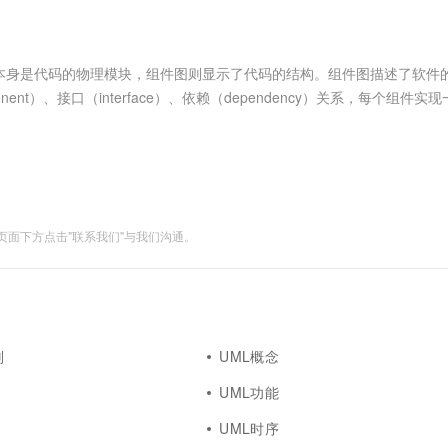
服务生态伙伴
视觉 Coding、空间感知、多模态思考等全面升级
1M上下文，专为长程任务能力而生
云工开物
企业应用
Works
Night Plan 支持 Qwen 3.8-Max
云原生大数据计算服务 MaxCompute
AI 办公
容器服务 Kub
NEW
Red Hat
30+ 款产品免费体验
Data Agent 驱动的一站式 Data+AI 开发治理平台
夜间 5 折，Qwen/Meoo/TokenPlan 客户专享
面向分析的企业级SaaS模式云数据仓库
AI智能应用
提供一站式管
科研合作
ERP
堂（旗舰版）
SUSE
本身是代码的物理模块，组件图则显示了代码的结构。组件图描述了软件
智能客服
AI 应用构建
大模型原生
CRM
t）、接口（interface）、依赖（dependency）关系，每个组件实
防护产品
2个月
自动承接线索
解最终的系统结构2、组件图使开发工作有一个明确的目标3、组....
建站小程序
Qoder
大模型服务平台百炼-应用模版
OA 办公系统
HOT
NEW
面向真实软件
个人版上线、团队版降价；千问3.8-Max首发发尝鲜
丰富多元化的应用模版和解决方案
力提升
财税管理
模板建站
万有无界
大模型服务平台百炼-智能体
400电话
定制建站
的模型效果
灵活可视化地构建企业级 Agent
面下方点击"联系我们"与我们沟通。
方案
广告营销
模板小程序
秒悟
人工智能平台 PAI
定制小程序
云端极速 AI 
新一代 AI 视频生成模型，深度适配广告营销等场景
AI Native 的算法工程平台，一站式完成建模、训练、推理服务部署
APP 开发
建站系统
则
UML概念
UML功能
AI 应用
10分钟微调：让0.6B模型媲美235B模
多模态数据信
型
依托云原生高可用架构,实现Dify私有化部署
UML时序
用1%尺寸在特定领域达到大模型90%以上效果