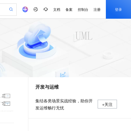
文档
备案
控制台
注册
登录
验
作计划
器
AI 活动
专业服务
服务伙伴合作计划
开发者社区
加入我们
产品动态
服务平台百炼
阿里云 OPC 创新助力计划
一站式生成采购清单，支持单品或批量购买
可编辑精美 PPT 文稿
S产品伙伴计划（繁花）
峰会
CS
造的大模型服务与应用开发平台
Agency Agents：拥有专属领域专家
AI 生产力先锋
Al MaaS 服务伙伴赋能合作
域名
博文
Careers
PolarDB Agentic Database
至高可申请百万元
 轻松生成专业的 PPT
开启高性价比 AI 编程新体验
弹性可伸缩的云计算服务
先锋实践拓展 AI 生产力的边界
发布
多领域专家智能体,一键组建 AI 虚拟交付团队
Token 补贴，五大权
计划
海大会
伙伴信用分合作计划
商标
问答
社会招聘
益加速 OPC 成功
帕鲁游戏服务器
SS
HappyHorse 打造一站式影视创作平台
飞天发布时刻
HOT
秒悟 Meoo CLI 支持一键部
划
备案
电子书
校园招聘
联机服务器，轻松开启游戏
视频创作，一键激活电商全链路生产力
稳定、安全、高性价比、高性能的云存储服务
所见，即是所愿
署项目至阿里云账号
可视化编排打通从文字构思到成片全链路闭环
更多支持
划
公司注册
镜像站
视频生成
语音识别与合成
 智能体与工作流应用
漫剧工坊：一站式动画创作平台
AI 实训营
Flink OSS 支持
合作伙伴培训与认证
开发与运维
划
上云迁移
站生成，高效打造优质广告素材
全接入的云上超级电脑
通过阿里云百炼高效搭建AI应用,助力高效开发
快速生产连贯的高质量长漫剧
从基础到进阶，Agent 创客手把手教你
AssumeRole 角色自定义
e-1.1-T2V
Qwen3-TTS-Flash
lScope
我要反馈
查询合作伙伴
畅细腻的高质量视频
离线语音合成大模型，多语言方言自适应，低延迟高稳定
n Alibaba Cloud ISV 合作
代维服务
建企业门户网站
10 分钟搭建微信、支付宝小程序
百炼 Qwen3.7-Flash 系列模
集结各类场景实战经验，助你开
+关注
创新加速
ope
登录合作伙伴管理后台
我要建议
站，无忧落地极速上线
以可视化方式快速构建移动和 PC 门户网站
国内短信简单易用，安全可靠，秒级触达，全球覆盖200+国家和地区。
高效部署网站，快速应用到小程序
型发布
发运维畅行无忧
e-1.1-I2V
Cosyvoice-V3-Flash
安全
畅自然，细节丰富
高表现力语音合成大模型，语音克隆听感自然
我要投诉
PolarDB
上云场景组合购
伴
Qoder CN V1.7.0 发布
漫剧创作，剧本、分镜、视频高效生成
100%兼容MySQL、PostgreSQL，兼容Oracle，支持集中和分布式
覆盖90%+业务场景，专享组合折扣价
2V
VPN
Fun-ASR