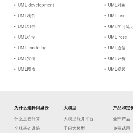
10 分钟在聊天系统中增加
UML development
UML对象
专有云
UML构件
UML use
UML组件
UML学习笔
UML机制
UML rose
UML modeling
UML通信
UML实例
UML评价
UML图表
UML视频
为什么选择阿里云
大模型
产品和定
什么是云计算
大模型服务平台
全部产品
全球基础设施
千问大模型
免费试用