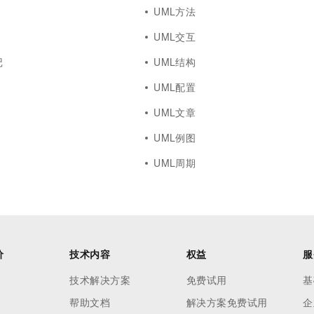
一个 AI 助手
超强辅助，Bol
UML方法
即刻拥有 DeepSeek-R1 满血版
在企业官网、通讯软件中为客户提供 AI 客服
UML交互
多种方案随心选，轻松解锁专属 DeepSeek
记
UML结构
UML配置
UML文章
UML例图
UML周期
价
技术内容
权益
服
技术解决方案
免费试用
基
帮助文档
解决方案免费试用
企