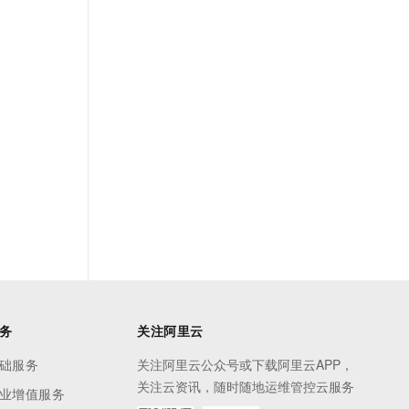
t.diy 一步搞定创意建站
构建大模型应用的安全防护体系
通过自然语言交互简化开发流程,全栈开发支持
通过阿里云安全产品对 AI 应用进行安全防护
务
关注阿里云
础服务
关注阿里云公众号或下载阿里云APP，
关注云资讯，随时随地运维管控云服务
业增值服务