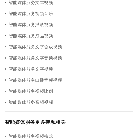
智能媒体服务文本视频
智能媒体服务视频音乐
智能媒体服务播放视频
智能媒体服务成品视频
智能媒体服务文字合成视频
智能媒体服务文字音频视频
智能媒体服务文字视频
智能媒体服务口播音频视频
智能媒体服务视频比例
智能媒体服务音频视频
智能媒体服务更多视频相关
智能媒体服务视频格式