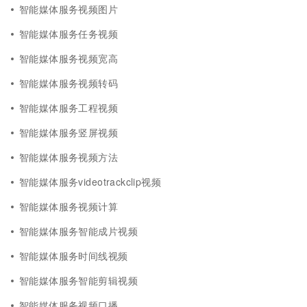
智能媒体服务视频图片
智能媒体服务任务视频
智能媒体服务视频宽高
智能媒体服务视频转码
智能媒体服务工程视频
智能媒体服务竖屏视频
智能媒体服务视频方法
智能媒体服务videotrackclip视频
智能媒体服务视频计算
智能媒体服务智能成片视频
智能媒体服务时间线视频
智能媒体服务智能剪辑视频
智能媒体服务视频口播