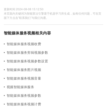
更新时间 2024-08-08 15:12:50
本页面内关键词为智能算法引擎基于机器学习所生成，如有任何问题，可在页
面下方点击"联系我们"与我们沟通。
智能媒体服务视频相关内容
智能媒体服务视频收费
智能媒体服务剪辑视频参数
智能媒体服务视频参数设置
智能媒体服务图片视频
智能媒体服务视频音量
视频智能媒体服务
智能媒体服务视频参数
智能媒体服务视频计费