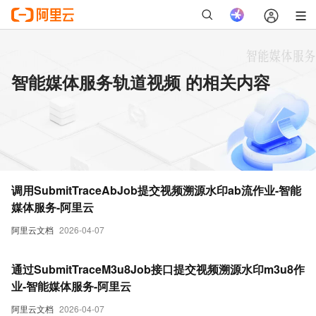
智能媒体服务轨道视频 的相关内容
调用SubmitTraceAbJob提交视频溯源水印ab流作业-智能
媒体服务-阿里云
阿里云文档
2026-04-07
通过SubmitTraceM3u8Job接口提交视频溯源水印m3u8作
业-智能媒体服务-阿里云
阿里云文档
2026-04-07