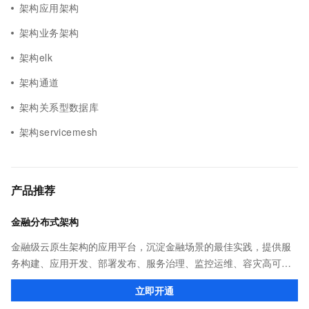
架构应用架构
架构业务架构
架构elk
架构通道
架构关系型数据库
架构servicemesh
产品推荐
金融分布式架构
金融级云原生架构的应用平台，沉淀金融场景的最佳实践，提供服
务构建、应用开发、部署发布、服务治理、监控运维、容灾高可用
等全栈式解决方案，兼容Dubbo、Spring Cloud等微服务运行环
立即开通
境，助力客户各类应用轻松转型分布式架构