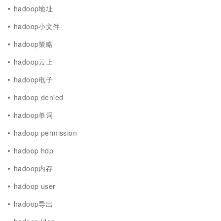
hadoop地址
hadoop小文件
hadoop策略
hadoop云上
hadoop电子
hadoop denied
hadoop单词
hadoop permission
hadoop hdp
hadoop内存
hadoop user
hadoop导出