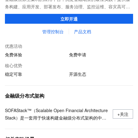
务构建、应用开发、部署发布、服务治理、监控运维、容灾高可用
等全栈式解决方案，兼容Dubbo、Spring Cloud等微服务运行环
立即开通
境，助力客户各类应用轻松转型分布式架构
管理控制台
产品文档
优惠活动
免费体验
免费申请
核心优势
稳定可靠
开源生态
金融级分布式架构
SOFAStack™（Scalable Open Financial Architecture
+关注
Stack）是一套用于快速构建金融级分布式架构的中间
件，也是在金融场景里锤炼出来的最佳实践。