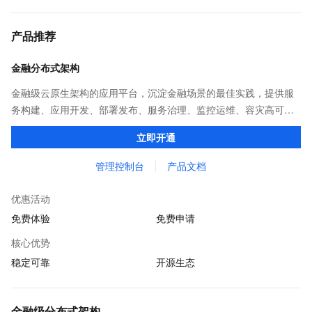
产品推荐
金融分布式架构
金融级云原生架构的应用平台，沉淀金融场景的最佳实践，提供服
务构建、应用开发、部署发布、服务治理、监控运维、容灾高可用
等全栈式解决方案，兼容Dubbo、Spring Cloud等微服务运行环
立即开通
境，助力客户各类应用轻松转型分布式架构
管理控制台
产品文档
优惠活动
免费体验
免费申请
核心优势
稳定可靠
开源生态
金融级分布式架构