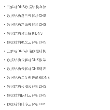
云解析DNS数据结构存储
数据结构题目云解析DNS
数据结构习题云解析DNS
数据结构堆云解析DNS
数据结构概念云解析DNS
云解析DNS存储数据结构
数据结构云解析DNS数学
数据结构云解析DNS链表
数据结构二叉树云解析DNS
数据结构位图云解析DNS
数据结构队列云解析DNS
数据结构排序云解析DNS