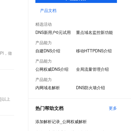
提供高效稳定的域名解析服务；端侧DNS则
文戏情感细腻自然，动作戏激烈拳拳到肉，实现更强表演能力
支持中英文自由切换，具备更强的噪声鲁棒性
ernetes 版 ACK
云聚AI 严选权益
AI 原生数据库服务发布
SSL 证书
通过自建DNS软件及移动端SDK，满足企业
产品文档
，一键激活高效办公新体验
理容器应用的 K8s 服务
精选AI产品，从模型到应用全链提效
Agent 数据网关
多种场景下的解析需求。
堡垒机
AI 用量加速计划
云原生数据库 PolarDB
精选活动
应用
防火墙
、识别商机，让客服更高效、服务更出色。
新老同享，达量后返
Agentic Database 发布
DNS新用户0元试用
重点域名监控新功能
千问办公
主机安全
NEW
产品能力
的智能体编程平台
一站式AI生产力平台
自建DNS介绍
移动HTTPDNS介绍
PI，做
AI 应用及服务市场
伶鹊
产品能力
企业级人与Agent协作平台，接入和调度多个数字员工
智能客服平台，对话机器人、对话分析、智能外呼
AI 应用
公网权威DNS介绍
全局流量管理介绍
大模型服务平台百炼 - 全妙
大模型
产品能力
应用创作平台
多模态内容创作工具，已接入 DeepSeek
内网域名解析
DNS防火墙介绍
自然语言处理
数据标注
"]]}以上
热门帮助文档
更多
机器学习
息提取
与 AI 智能体进行实时音视频通话
添加解析记录_公网权威解析
从文本、图片、视频中提取结构化的属性信息
构建支持视频理解的 AI 音视频实时通话应用