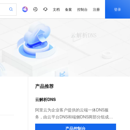
文档
备案
控制台
注册
登录
验
作计划
器
AI 活动
专业服务
服务伙伴合作计划
开发者社区
加入我们
产品动态
服务平台百炼
阿里云 OPC 创新助力计划
一站式生成采购清单，支持单品或批量购买
io：打造专属 AI 语音助手
S产品伙伴计划（繁花）
峰会
CS
造的大模型服务与应用开发平台
一句话生成原生可编辑精美 PPT 文稿
AI 生产力先锋
Al MaaS 服务伙伴赋能合作
域名
博文
Careers
至高可申请百万元
Qwen3.8-Max 模型上线
开启高性价比 AI 编程新体验
弹性可伸缩的云计算服务
Qwen-Audio-3.0-Realtime 端到端实时语音角色扮演
输入一句话想法, 轻松生成专业的 PPT
先锋实践拓展 AI 生产力的边界
Token 补贴，五大权
计划
海大会
伙伴信用分合作计划
商标
问答
社会招聘
益加速 OPC 成功
eek-V4-Pro
SS
一键部署幻兽帕鲁游戏服务器
飞天发布时刻
HOT
Open Search 向量检索版支
划
备案
电子书
校园招聘
pSeek-V4-Pro
视频创作，一键激活电商全链路生产力
稳定、安全、高性价比、高性能的云存储服务
一键购买专属联机服务器，轻松开启游戏
所见，即是所愿
持视频检索 Pipeline 功能
更多支持
划
公司注册
镜像站
视频生成
语音识别与合成
专属 QwenPaw
漫剧工坊：一站式动画创作平台
AI 实训营
HOT
应用身份服务 (IDaaS)
合作伙伴培训与认证
产品推荐
划
上云迁移
站生成，高效打造优质广告素材
全接入的云上超级电脑
从聊天伙伴进化为能主动干活的本地数字员工
快速生产连贯的高质量长漫剧
从基础到进阶，Agent 创客手把手教你
OpenClaw 管理能力上线
e-1.1-T2V
Qwen3-TTS-Flash
lScope
我要反馈
查询合作伙伴
畅细腻的高质量视频
离线语音合成大模型，多语言方言自适应，低延迟高稳定
n Alibaba Cloud ISV 合作
代维服务
建企业门户网站
10 分钟搭建微信、支付宝小程序
云解析DNS
MaxCompute MaxFrame 提
创新加速
ope
登录合作伙伴管理后台
我要建议
站，无忧落地极速上线
以可视化方式快速构建移动和 PC 门户网站
国内短信简单易用，安全可靠，秒级触达，全球覆盖200+国家和地区。
高效部署网站，快速应用到小程序
供自动弹性内存功能
e-1.1-I2V
Cosyvoice-V3-Flash
阿里云为企业客户提供的云端一体DNS服
安全
畅自然，细节丰富
高表现力语音合成大模型，语音克隆听感自然
我要投诉
PolarDB
务，由云平台DNS和端侧DNS两部分组成。
上云场景组合购
Milvus 弹性伸缩功能新增节
伴
漫剧创作，剧本、分镜、视频高效生成
100%兼容MySQL、PostgreSQL，兼容Oracle，支持集中和分布式
覆盖90%+业务场景，专享组合折扣价
点支持范围
平台DNS以SaaS形式为公网用户和上云企业
2V
VPN
Fun-ASR
产品控制台