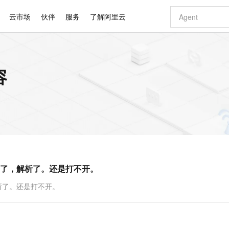
云市场
伙伴
服务
了解阿里云
AI 特惠
数据与 API
成为产品伙伴
企业增值服务
最佳实践
价格计算器
AI 场景体
基础软件
产品伙伴合
阿里云认证
市场活动
配置报价
大模型
容
自助选配和估算价格
新方式
睿译宝，AI翻译排版一步到位
智启 AI 普惠权益
产品生态集成认证中心
企业支持计划
云上春晚
域名与网站
千问官方 MaaS 平台，为开发者和 Agent 而生，新用户赠送 1 亿 + tokens 额度
Qwen Aud
AI Coding
阿里云Maa
2026 阿里云
云服务器 E
为企业打
数据集
Windows
大模型认证
模型
NEW
NEW
交付可用成果
值低价云产品抢先购
上传文档即自动完成翻译和格式还原
至高享 1亿+免费 tokens，加速 Al 应用落地
提供智能易用的域名与建站服务
智能编程，一键
安全可靠、
产品生态伙伴
专家技术服务
云上奥运之旅
弹性计算合作
阿里云中企出
手机三要素
宝塔 Linux
全部认证
价格优势
有专属领域专家
GLM-5.2：长任务时代开源旗舰模型
阿里云 OPC 创新助力计划
千问大模型
即刻拥有 DeepS
AI 电商营销
对象存储 O
大模型
产品生态伙伴工作台
企业增值服务台
云栖战略参考
云存储合作计
云栖大会
身份实名认证
CentOS
训练营
推动算力普惠，释放技术红利
最高返9万
多领域专家智能体,一键组建 AI 虚拟交付团队
快速构建应用程序和网站，即刻迈出上云第一步
至高百万元 Token 补贴，加速一人公司成长
多元化、高性能、安全可靠的大模型服务
真正可用的 1M 上下文,一次完成代码全链路开发
轻松解锁专属 Dee
从图文生成到
云上的中国
数据库合作计
活动全景
短信
Docker
图片和
站式影视创作平台
Hermes Agent，打造自进化智能体
Token Plan 模型订阅计划
数字证书管理服务（原SSL证书）
5 分钟轻松部署
AI 广告创作
无影云电脑
企业成长
NEW
信息公告
看见新力量
云网络合作计
OCR 文字识别
JAVA
证享300元代金券
可视化编排打通从文字构思到成片全链路闭环
全托管，含MySQL、PostgreSQL、SQL Server、MariaDB多引擎
自主进化，持久记忆，越用越聪明
Qwen3.8-Max 首发尝鲜，限时加量 10 倍，夜间低至2折
实现全站HTTPS，呈现可信的WEB访问
图文、视频一
随时随地安
Kimi-K3
HappyHors
NEW
魔搭 Mode
loud
服务实践
官网公告
绑定了，解析了。还是打不开。
Kimi 最新旗舰模型，长程编程与推理利器
让文字生成流
金融模力时刻
Salesforce O
版
发票查验
全能环境
Claude Code + GStack 打造工程团队
千问办公，限时限量积分加倍
Qoder
低代码高效构
AI 建站
短信服务
型
NEW
作计划
计划
创新中心
魔搭 ModelSc
健康状态
理服务
让AI从“聊天伙伴”进化为能干活的“数字员工”
安装技能 GStack，拥有专属 AI 工程团队
你的AI工作搭子，覆盖日常办公高频场景
面向真实软件的智能体编程平台
0 代码专业建
解析了。还是打不开。
客户案例
天气预报查询
操作系统
Deepseek-v4-pro
HappyHors
态合作计划
态智能体模型
旗舰 MoE 大模型，百万上下文与顶尖推理能力
图生视频，流
同享
万小智 AI 建站低至 15元/月
Qoder CN
AI 短剧/漫剧
云原生数据库 
快递物流查询
WordPress
成为服务伙
高校合作
点，立即开启云上创新
覆盖公网/内网、递归/权威、移动APP等全场景解析服务
送.CN域名，送备案服务码
基于千问大模型等，支持代码智能生成、研发智能问答
AI助力短剧
GLM-5.2
Wan2.7-T
Ubuntu