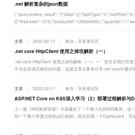
.net 解析复杂的json数据
10 分钟在聊天系统中增加
专有云
{ "queryorders_result": "{\"data\":[{\"SplitType\":3,\"cosPrice\":0,\
[{\"firstLevle\":1316,\"productId\":1294340891,\"quantity\":1,\"sec
文章
2022-02-17
来自：开发者社区
.net core HttpClient 使用之掉坑解析（一）
.net core HttpClient 使用之掉坑解析（一） 一、前言在我们开
不当会造成灾难性的问题，这篇文章主要来分享.net core中通过IHttpCl
的那些坑2.1 错误使用using....
文章
2022-02-17
来自：开发者社区
ASP.NET Core on K8S深入学习（2）部署过程解析与Da
上一篇《K8S集群部署》中搭建好了一个最小化的K8S集群，这一篇我们
绍一下整个部署过程的运行机制，然后部署一下Dashboard，完成可视
习实践系列文章索引》，更多内容请到索引中查看。 一、部署示例项目 1
里准备一个空的ASP....