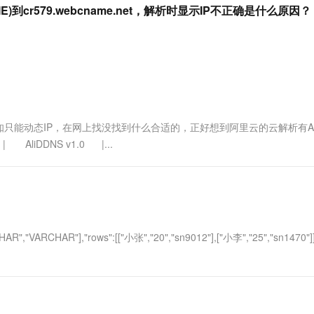
服务生态伙伴
视觉 Coding、空间感知、多模态思考等全面升级
1M上下文，专为长程任务能力而生
云工开物
r579.webcname.net，解析时显示IP不正确是什么原因？
企业应用
Works
Night Plan 支持 Qwen 3.8-Max
云原生大数据计算服务 MaxCompute
AI 办公
容器服务 Kub
NEW
Red Hat
30+ 款产品免费体验
Data Agent 驱动的一站式 Data+AI 开发治理平台
夜间 5 折，Qwen/Meoo/TokenPlan 客户专享
面向分析的企业级SaaS模式云数据仓库
AI智能应用
提供一站式管
科研合作
ERP
堂（旗舰版）
SUSE
智能客服
AI 应用构建
大模型原生
CRM
防护产品
2个月
自动承接线索
建站小程序
Qoder
大模型服务平台百炼-应用模版
OA 办公系统
HOT
NEW
面向真实软件
个人版上线、团队版降价；千问3.8-Max首发发尝鲜
丰富多元化的应用模版和解决方案
力提升
财税管理
模板建站
只能动态IP，在网上找没找到什么合适的，正好想到阿里云的云解析有A
万有无界
大模型服务平台百炼-智能体
400电话
定制建站
| AliDDNS v1.0 |...
的模型效果
灵活可视化地构建企业级 Agent
方案
广告营销
模板小程序
秒悟
人工智能平台 PAI
定制小程序
云端极速 AI 
新一代 AI 视频生成模型，深度适配广告营销等场景
AI Native 的算法工程平台，一站式完成建模、训练、推理服务部署
APP 开发
RCHAR","VARCHAR"],"rows":[["小张","20","sn9012"],["小李","25","sn1470
建站系统
AI 应用
10分钟微调：让0.6B模型媲美235B模
多模态数据信
型
依托云原生高可用架构,实现Dify私有化部署
用1%尺寸在特定领域达到大模型90%以上效果