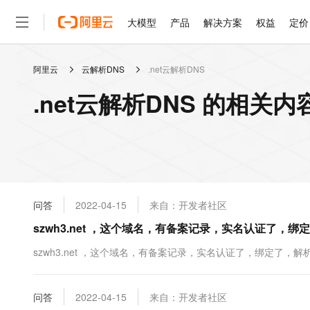
大模型
产品
解决方案
权益
定价
阿里云
云解析DNS
.net云解析DNS
大模型
产品
解决方案
权益
定价
云市场
伙伴
服务
了解阿里云
精选产品
精选解决方案
普惠上云
产品定价
精选商城
成为销售伙伴
售前咨询
为什么选择阿里云
千问AI平台
.net云解析DNS 的相关内
了解云产品的定价详情
大模型服务平台百炼
千问办公，解锁你的工作
普惠上云 官方力荐
分销伙伴
在线服务
网站建设
什么是云计算
大
大模型服务与应用平台
企业级Agent产品，直接
云服务器38元/年起，超
咨询伙伴
多端小程序
技术领先
云上成本管理
售后服务
轻量应用服务器
Agency Agents：拥
官方推荐返现计划
大模型
精选产品
精选解决方案
Salesforce 国际版订阅
稳定可靠
管理和优化成本
推荐新用户得奖励，单订单
销售伙伴合作计划
自助服务
友盟天域
安全合规
人工智能与机器学习
AI
文本生成
云数据库 RDS
HappyHorse 打造一
云工开物
无影生态合作计划
在线服务
问答
2022-04-15
来自：开发者社区
观测云
分析师报告
高校专属算力普惠，学生认
计算
互联网应用开发
Qwen3.8-Max
HOT
Salesforce On Alibaba C
工单服务
szwh3.net ，这个域名，有备案记录，实名认证了，
智能体时代全能旗舰模型
Tuya 物联网平台阿里云
研究报告与白皮书
人工智能平台 PAI
快速拥有专属 OpenClaw
大模
Consulting Partner 合
大数据
容器
免费试用
短信专区
一站式AI开发、训练和推
szwh3.net ，这个域名，有备案记录，实名认证了，绑定了，
蓝凌 OA
Qwen3.7-Plus
AI 大模型销售与服务生
现代化应用
存储
天池大赛
能看、能想、能动手的多模
云解析DNS
解决方案免费试用 新老
电子合同
最高领取价值200元试用
安全
问答
网络与CDN
2022-04-15
来自：开发者社区
AI 算法大赛
Qwen3-VL-Plus
畅捷通