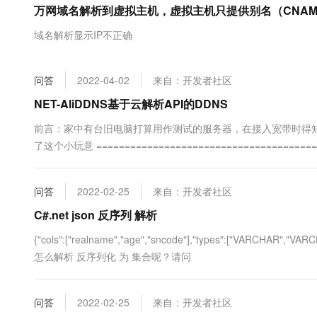
万网域名解析到虚拟主机，虚拟主机只提供别名（CNAME)到c
大数据开发治理平台 Data
AI 产品 免费试用
网络
安全
云开发大赛
Tableau 订阅
1亿+ 大模型 tokens 和 
域名解析显示IP不正确
可观测
入门学习赛
中间件
AI空中课堂在线直播课
云防火墙
140+云产品 免费试用
大模型服务
上云与迁云
云原生的云上边界网络安全
产品新客免费试用，最长1
数据库
问答
2022-04-02
来自：开发者社区
生态解决方案
千问AI平台-Token Plan
企业出海
大模型ACA认证体验
NET-AliDDNS基于云解析API的DDNS
大数据计算
助力企业全员 AI 认知与能
行业生态解决方案
政企业务
前言：家中有台旧电脑打算用作测试的服务器，在接入宽带时得知
媒体服务
千问AI平台-模型体验
开发者生态解决方案
了这个小玩意 ======================================= 
在线体验全尺寸、多种模态
企业服务与云通信
AI 开发和 AI 应用解决
Happy 系列大模型
域名与网站
问答
2022-02-25
来自：开发者社区
C#.net json 反序列 解析
终端用户计算
{"cols":["realname","age","sncode"],"types":["VARCHAR","VA
Serverless
大模型解决方案
怎么解析 反序列化 为 集合呢？请问
开发工具
快速部署 Dify，高效搭建 
问答
2022-02-25
来自：开发者社区
迁移与运维管理