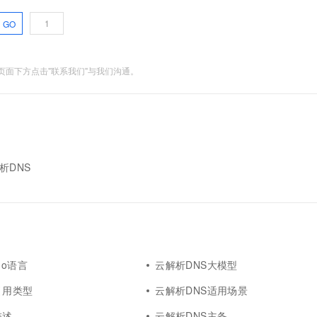
GO
面下方点击"联系我们"与我们沟通。
解析DNS
go语言
云解析DNS大模型
引用类型
云解析DNS适用场景
描述
云解析DNS主备