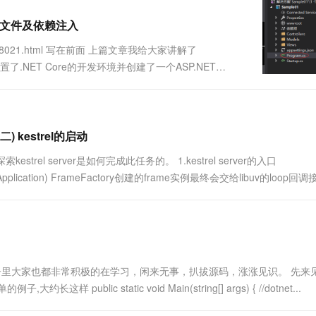
配置文件及依赖注入
p/9998021.html 写在前面 上篇文章我给大家讲解了
了.NET Core的开发环境并创建了一个ASP.NET
ontent的列表。不知道你有没有跟着敲下代码，千万
) kestrel的启动
strel server是如何完成此任务的。 1.kestrel server的入口
er.IHttpApplication) FrameFactory创建的frame实例最终会交给libuv的loop回调
些，园子里大家也都非常积极的在学习，闲来无事，扒拔源码，涨涨见识。 先来
 public static void Main(string[] args) { //dotnet...