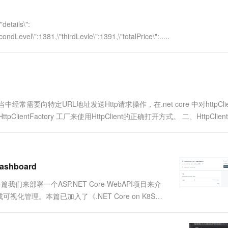
一个 AI 助手
超强辅助，Bol
即刻拥有 DeepSeek-R1 满血版
在企业官网、通讯软件中为客户提供 AI 客服
"details\":
多种方案随心选，轻松解锁专属 DeepSeek
ondLevel\":1381,\"thirdLevle\":1391,\"totalPrice\":.....
发当中经常需要向特定URL地址发送Http请求操作，在.net core 中对httpCli
ientFactory 工厂来使用HttpClient的正确打开方式。 二、HttpClie
shboard
来部署一个ASP.NET Core WebAPI项目来介
化管理。本篇已加入了《.NET Core on K8S学
.1 准备一个ASP.NET Core WebAPI 这