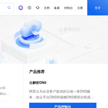
文档
备案
控制台
注册
登录
验
作计划
器
AI 活动
专业服务
服务伙伴合作计划
开发者社区
加入我们
产品动态
服务平台百炼
阿里云 OPC 创新助力计划
一站式生成采购清单，支持单品或批量购买
io：打造专属 AI 语音助手
S产品伙伴计划（繁花）
峰会
CS
造的大模型服务与应用开发平台
一句话生成原生可编辑精美 PPT 文稿
AI 生产力先锋
Al MaaS 服务伙伴赋能合作
域名
博文
Careers
至高可申请百万元
Qwen3.8-Max 模型上线
开启高性价比 AI 编程新体验
弹性可伸缩的云计算服务
Qwen-Audio-3.0-Realtime 端到端实时语音角色扮演
输入一句话想法, 轻松生成专业的 PPT
先锋实践拓展 AI 生产力的边界
Token 补贴，五大权
计划
海大会
伙伴信用分合作计划
商标
问答
社会招聘
益加速 OPC 成功
eek-V4-Pro
SS
一键部署幻兽帕鲁游戏服务器
飞天发布时刻
HOT
Open Search 向量检索版支
划
备案
电子书
校园招聘
pSeek-V4-Pro
视频创作，一键激活电商全链路生产力
稳定、安全、高性价比、高性能的云存储服务
一键购买专属联机服务器，轻松开启游戏
所见，即是所愿
持视频检索 Pipeline 功能
更多支持
划
公司注册
镜像站
视频生成
语音识别与合成
专属 QwenPaw
漫剧工坊：一站式动画创作平台
AI 实训营
HOT
应用身份服务 (IDaaS)
合作伙伴培训与认证
产品推荐
划
上云迁移
站生成，高效打造优质广告素材
全接入的云上超级电脑
从聊天伙伴进化为能主动干活的本地数字员工
快速生产连贯的高质量长漫剧
从基础到进阶，Agent 创客手把手教你
OpenClaw 管理能力上线
e-1.1-T2V
Qwen3-TTS-Flash
lScope
我要反馈
查询合作伙伴
畅细腻的高质量视频
离线语音合成大模型，多语言方言自适应，低延迟高稳定
n Alibaba Cloud ISV 合作
代维服务
建企业门户网站
10 分钟搭建微信、支付宝小程序
云解析DNS
MaxCompute MaxFrame 提
创新加速
ope
登录合作伙伴管理后台
我要建议
站，无忧落地极速上线
以可视化方式快速构建移动和 PC 门户网站
国内短信简单易用，安全可靠，秒级触达，全球覆盖200+国家和地区。
高效部署网站，快速应用到小程序
供自动弹性内存功能
er和
e-1.1-I2V
Cosyvoice-V3-Flash
阿里云为企业客户提供的云端一体DNS服
dMvc和
安全
畅自然，细节丰富
高表现力语音合成大模型，语音克隆听感自然
我要投诉
PolarDB
务，由云平台DNS和端侧DNS两部分组成。
上云场景组合购
Milvus 弹性伸缩功能新增节
伴
漫剧创作，剧本、分镜、视频高效生成
100%兼容MySQL、PostgreSQL，兼容Oracle，支持集中和分布式
覆盖90%+业务场景，专享组合折扣价
点支持范围
平台DNS以SaaS形式为公网用户和上云企业
2V
VPN
Fun-ASR
产品控制台