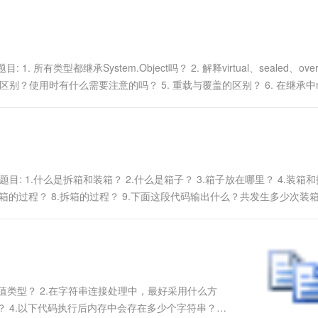
一个 AI 助手
超强辅助，Bol
即刻拥有 DeepSeek-R1 满血版
在企业官网、通讯软件中为客户提供 AI 客服
多种方案随心选，轻松解锁专属 DeepSeek
面试题目: 1. 所有类型都继承System.Object吗？ 2. 解释virtual、sealed、over
有什么区别？使用时有什么需要注意的吗？ 5. 重载与覆盖的区别？ 6. 在继承中
.html 常见面试题目: 1.什么是拆箱和装箱？ 2.什么是箱子？ 3.箱子放在哪里？ 4.装
.装箱的过程？ 8.拆箱的过程？ 9.下面这段代码输出什么？共发生多少次装
型还是值类型？ 2.在字符串连接处理中，最好采用什么方
么问题？ 4.以下代码执行后内存中会存在多少个字符串？分