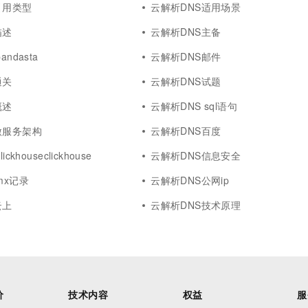
引用类型
云解析DNS适用场景
描述
云解析DNS主备
ndasta
云解析DNS邮件
通关
云解析DNS试题
概述
云解析DNS sql语句
微服务架构
云解析DNS百度
ckhouseclickhouse
云解析DNS信息安全
mx记录
云解析DNS公网ip
云上
云解析DNS技术原理
价
技术内容
权益
服