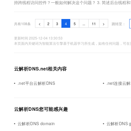
持跨线程访问控件？一般如何解决这个问题？ 3. 简述后台线程和前
样的锁？ 5. lock为什么要锁定一个参数，可不可锁定一个值类型？
共有108条
<
2
3
4
5
...
11
>
跳转至：
更新时间 2025-12-04 13:30:53
本页面内关键词为智能算法引擎基于机器学习所生成，如有任何问题，可在页
云解析DNS.net相关内容
.net平台云解析DNS
.net连接云
云解析DNS您可能感兴趣
云解析DNS domain
云解析DNS 