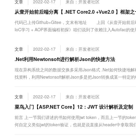
文章
2022-02-17
来自：开发者社区
大数据开发治理平台 Data
AI 产品 免费试用
网络
安全
云开发大赛
Tableau 订阅
从壹开始前后端分离【 .NET Core2.0 +Vue2.0 】
1亿+ 大模型 tokens 和 
可观测
入门学习赛
中间件
AI空中课堂在线直播课
代码已上传Github+Gitee，文末有地址 上回《从壹开始前后端分离【 .N
云防火墙
140+云产品 免费试用
大模型服务
IoC学习 + AOP界面编程初探》咱们说到了依赖注入Autof
上云与迁云
云原生的云上边界网络安全
产品新客免费试用，最长1
数据库
用自己再关心一个个复杂的实例化服务对象了，直接通过接口就满足
生态解决方案
千问AI平台-Token Plan
企业出海
大模型ACA认证体验
大数据计算
文章
2022-02-17
来自：开发者社区
助力企业全员 AI 认知与能
行业生态解决方案
政企业务
媒体服务
千问AI平台-模型体验
.Net利用Newtonsoft进行解析Json的快捷方法
开发者生态解决方案
在线体验全尺寸、多种模态
企业服务与云通信
现在异构系统之间的数据交换多采用Json格式 .Net如何快捷地解析Json
AI 开发和 AI 应用解决
找资料，利用Newtonsoft解析Json多是把Json转换成某一特定
Happy 系列大模型
域名与网站
规范的的Json，难以用Object来转换的，用他们的方法就不叫.....
终端用户计算
文章
2022-02-17
来自：开发者社区
Serverless
菜鸟入门【ASP.NET Core】12：JWT 设计解析及定制
大模型解决方案
前言 上一节我们讲述的书如何使用jwt token，而且上一节的token是要
开发工具
快速部署 Dify，高效搭建 
何自定义类似jwt的token验证，也就是说直接从header中拿取我们
迁移与运维管理
Startup.cs中的ConfigureServices方法....