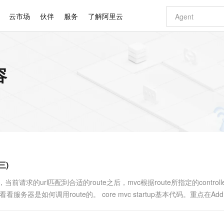
云市场
伙伴
服务
了解阿里云
AI 特惠
数据与 API
成为产品伙伴
企业增值服务
最佳实践
价格计算器
AI 场景体
基础软件
产品伙伴合
阿里云认证
市场活动
配置报价
大模型
容
自助选配和估算价格
新方式
睿译宝，AI翻译排版一步到位
智启 AI 普惠权益
产品生态集成认证中心
企业支持计划
云上春晚
域名与网站
千问官方 MaaS 平台，为开发者和 Agent 而生，新用户赠送 1 亿 + tokens 额度
Qwen Aud
AI Coding
阿里云Maa
2026 阿里云
云服务器 E
为企业打
数据集
Windows
大模型认证
模型
NEW
NEW
交付可用成果
值低价云产品抢先购
上传文档即自动完成翻译和格式还原
至高享 1亿+免费 tokens，加速 Al 应用落地
提供智能易用的域名与建站服务
智能编程，一键
安全可靠、
产品生态伙伴
专家技术服务
云上奥运之旅
弹性计算合作
阿里云中企出
手机三要素
宝塔 Linux
全部认证
价格优势
有专属领域专家
GLM-5.2：长任务时代开源旗舰模型
阿里云 OPC 创新助力计划
千问大模型
即刻拥有 DeepS
AI 电商营销
对象存储 O
大模型
产品生态伙伴工作台
企业增值服务台
云栖战略参考
云存储合作计
云栖大会
身份实名认证
CentOS
训练营
推动算力普惠，释放技术红利
最高返9万
多领域专家智能体,一键组建 AI 虚拟交付团队
快速构建应用程序和网站，即刻迈出上云第一步
至高百万元 Token 补贴，加速一人公司成长
多元化、高性能、安全可靠的大模型服务
真正可用的 1M 上下文,一次完成代码全链路开发
轻松解锁专属 Dee
从图文生成到
云上的中国
数据库合作计
活动全景
短信
Docker
图片和
站式影视创作平台
Hermes Agent，打造自进化智能体
Token Plan 模型订阅计划
数字证书管理服务（原SSL证书）
5 分钟轻松部署
AI 广告创作
无影云电脑
企业成长
NEW
信息公告
看见新力量
云网络合作计
OCR 文字识别
JAVA
证享300元代金券
可视化编排打通从文字构思到成片全链路闭环
全托管，含MySQL、PostgreSQL、SQL Server、MariaDB多引擎
自主进化，持久记忆，越用越聪明
Qwen3.8-Max 首发尝鲜，限时加量 10 倍，夜间低至2折
实现全站HTTPS，呈现可信的WEB访问
图文、视频一
随时随地安
Kimi-K3
HappyHors
NEW
魔搭 Mode
loud
服务实践
官网公告
三)
Kimi 最新旗舰模型，长程编程与推理利器
让文字生成流
金融模力时刻
Salesforce O
版
发票查验
全能环境
Claude Code + GStack 打造工程团队
千问办公，限时限量积分加倍
Qoder
低代码高效构
AI 建站
短信服务
型
NEW
作计划
计划
创新中心
魔搭 ModelSc
健康状态
理服务
让AI从“聊天伙伴”进化为能干活的“数字员工”
安装技能 GStack，拥有专属 AI 工程团队
你的AI工作搭子，覆盖日常办公高频场景
面向真实软件的智能体编程平台
0 代码专业建
te，当前请求的url匹配到合适的route之后，mvc根据route所指定的controll
客户案例
天气预报查询
操作系统
Deepseek-v4-pro
HappyHors
态合作计划
们看看服务器是如何调用route的。 core mvc startup基本代码。重点在Ad
态智能体模型
旗舰 MoE 大模型，百万上下文与顶尖推理能力
图生视频，流
同享
万小智 AI 建站低至 15元/月
Qoder CN
AI 短剧/漫剧
云原生数据库 
快递物流查询
WordPress
成为服务伙
高校合作
点，立即开启云上创新
覆盖公网/内网、递归/权威、移动APP等全场景解析服务
送.CN域名，送备案服务码
基于千问大模型等，支持代码智能生成、研发智能问答
AI助力短剧
GLM-5.2
Wan2.7-T
Ubuntu