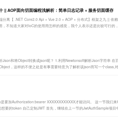
服务生态伙伴
视觉 Coding、空间感知、多模态思考等全面升级
1M上下文，专为长程任务能力而生
云工开物
企业应用
Works
Night Plan 支持 Qwen 3.8-Max
云原生大数据计算服务 MaxCompute
AI 办公
容器服务 Kub
NEW
Red Hat
框架之十 || AOP面向切面编程浅解析：简单日志记录 + 服务切面缓存
30+ 款产品免费体验
Data Agent 驱动的一站式 Data+AI 开发治理平台
夜间 5 折，Qwen/Meoo/TokenPlan 客户专享
面向分析的企业级SaaS模式云数据仓库
AI智能应用
提供一站式管
科研合作
ERP
堂（旗舰版）
SUSE
ET Core2.0 Api + Vue 2.0 + AOP + 分布式】框架之九 || 依
智能客服
AI 应用构建
大模型原生
CRM
ac的使用，不知道大家对IoC的使用用怎样的感觉，我个人表示还是比较可行的
防护产品
2个月
自动承接线索
需求，当然....
建站小程序
Qoder
大模型服务平台百炼-应用模版
OA 办公系统
HOT
NEW
面向真实软件
个人版上线、团队版降价；千问3.8-Max首发发尝鲜
丰富多元化的应用模版和解决方案
力提升
财税管理
模板建站
万有无界
大模型服务平台百炼-智能体
400电话
定制建站
的模型效果
灵活可视化地构建企业级 Agent
和将Object转换成json呢？ 1.利用Newtonsoft解析Json字符串 
方案
广告营销
模板小程序
的Object，这样的不便之处是有事需要特意为了解析该json而写一个class,
秒悟
人工智能平台 PAI
定制小程序
云端极速 AI 
新一代 AI 视频生成模型，深度适配广告营销等场景
AI Native 的算法工程平台，一站式完成建模、训练、推理服务部署
APP 开发
建站系统
加Authorization:bearer XXXXXXXXXXXX才能访问。 这一节我们
AI 应用
10分钟微调：让0.6B模型媲美235B模
多模态数据信
想要的token 自己定制JWT 首先，继续在上一节的JwtAuthSample项目
型
依托云原生高可用架构,实现Dify私有化部署
用1%尺寸在特定领域达到大模型90%以上效果