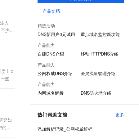
提供高效稳定的域名解析服务；端侧DNS则
文戏情感细腻自然，动作戏激烈拳拳到肉，实现更强表演能力
支持中英文自由切换，具备更强的噪声鲁棒性
ernetes 版 ACK
云聚AI 严选权益
AI 原生数据库服务发布
SSL 证书
通过自建DNS软件及移动端SDK，满足企业
产品文档
，一键激活高效办公新体验
理容器应用的 K8s 服务
精选AI产品，从模型到应用全链提效
Agent 数据网关
多种场景下的解析需求。
堡垒机
赖注入
AI 用量加速计划
云原生数据库 PolarDB
精选活动
应用
防火墙
，至少不
、识别商机，让客服更高效、服务更出色。
新老同享，达量后返
Agentic Database 发布
DNS新用户0元试用
重点域名监控新功能
千问办公
主机安全
NEW
产品能力
的智能体编程平台
一站式AI生产力平台
自建DNS介绍
移动HTTPDNS介绍
AI 应用及服务市场
伶鹊
产品能力
企业级人与Agent协作平台，接入和调度多个数字员工
智能客服平台，对话机器人、对话分析、智能外呼
在百度上查
AI 应用
公网权威DNS介绍
全局流量管理介绍
对一些不
大模型服务平台百炼 - 全妙
大模型
产品能力
应用创作平台
多模态内容创作工具，已接入 DeepSeek
内网域名解析
DNS防火墙介绍
自然语言处理
数据标注
热门帮助文档
更多
机器学习
来研究如
息提取
与 AI 智能体进行实时音视频通话
中的
添加解析记录_公网权威解析
从文本、图片、视频中提取结构化的属性信息
构建支持视频理解的 AI 音视频实时通话应用