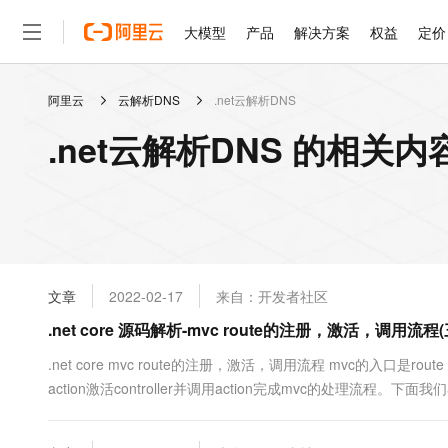
大模型
产品
解决方案
权益
定价
阿里云
云解析DNS
.net云解析DNS
大模型
产品
解决方案
权益
定价
云市场
伙伴
服务
了解阿里云
精选产品
精选解决方案
普惠上云
产品定价
精选商城
成为销售伙伴
售前咨询
为什么选择阿里云
千问AI平台
.net云解析DNS 的相关内
了解云产品的定价详情
大模型服务平台百炼
千问办公，解锁你的工作
普惠上云 官方力荐
分销伙伴
在线服务
网站建设
什么是云计算
大
大模型服务与应用平台
企业级Agent产品，直接
云服务器38元/年起，超
咨询伙伴
多端小程序
技术领先
云上成本管理
售后服务
轻量应用服务器
Agency Agents：拥
官方推荐返现计划
大模型
精选产品
精选解决方案
Salesforce 国际版订阅
稳定可靠
管理和优化成本
推荐新用户得奖励，单订单
销售伙伴合作计划
自助服务
友盟天域
安全合规
人工智能与机器学习
AI
文本生成
云数据库 RDS
HappyHorse 打造一
云工开物
无影生态合作计划
在线服务
文章
2022-02-17
来自：开发者社区
观测云
分析师报告
高校专属算力普惠，学生认
计算
互联网应用开发
Qwen3.8-Max
HOT
Salesforce On Alibaba C
工单服务
.net core 源码解析-mvc route的注册，激活，调用流程(
智能体时代全能旗舰模型
Tuya 物联网平台阿里云
研究报告与白皮书
人工智能平台 PAI
快速拥有专属 OpenClaw
大模
Consulting Partner 合
大数据
容器
免费试用
短信专区
一站式AI开发、训练和推
.net core mvc route的注册，激活，调用流程 mvc的入口是rou
蓝凌 OA
Qwen3.7-Plus
AI 大模型销售与服务生
现代化应用
action激活controller并调用action完成mvc的处理流程。下面我
存储
天池大赛
能看、能想、能动手的多模
云解析DNS
解决方案免费试用 新老
电子合同
UseMvc public cla....
最高领取价值200元试用
安全
网络与CDN
AI 算法大赛
Qwen3-VL-Plus
畅捷通