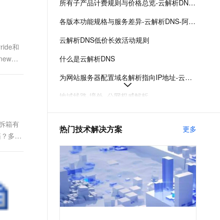
所有子产品计费规则与价格总览-云解析DNS-阿里云
t.diy 一步搞定创意建站
构建大模型应用的安全防护体系
通过自然语言交互简化开发流程,全栈开发支持
通过阿里云安全产品对 AI 应用进行安全防护
各版本功能规格与服务差异-云解析DNS-阿里云
云解析DNS低价长效活动规则
ride和
new和
什么是云解析DNS
为网站服务器配置域名解析指向IP地址-云解析DNS-阿里云
地域线路-境外_公网权威解析
域名解析服务无中断迁移流程-云解析DNS-阿里云
箱和拆箱有
热门技术解决方案
更多
公网权威域名解析管理-公网权威解析-云解析DNS-阿里云
箱？多少
公网权威解析免费版2026年6月24日起新增日解析量限额