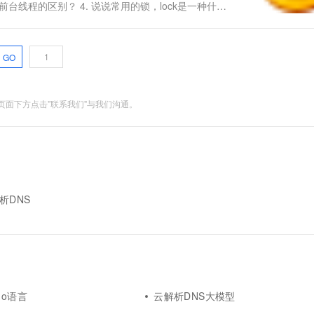
台线程的区别？ 4. 说说常用的锁，lock是一种什么
这个参数有什么要求？ 6. 多线程和...
GO
面下方点击"联系我们"与我们沟通。
解析DNS
go语言
云解析DNS大模型