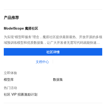
产品推荐
ModelScope 魔搭社区
为实现“模型即服务”理念，魔搭社区提供最新最热、开放开源的多领
域预训练模型和优质数据集，让广大开发者无需写代码就能快速体
验模型效果；同时提供抽象编程接口及SDK，对模型进行二次开
社区详情
发，真正让模型应用到不同的场景中。
文档中心
立即体验
模型库
数据集
热门活动
社区 VIP 招募激励计划