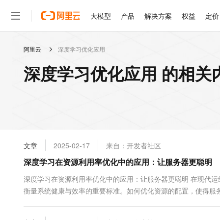
大模型
产品
解决方案
权益
定价
阿里云
深度学习优化应用
大模型
产品
解决方案
权益
定价
云市场
伙伴
服务
了解阿里云
精选产品
精选解决方案
普惠上云
产品定价
精选商城
成为销售伙伴
售前咨询
为什么选择阿里云
千问AI平台
深度学习优化应用 的相关
了解云产品的定价详情
大模型服务平台百炼
千问办公，解锁你的工作
普惠上云 官方力荐
分销伙伴
在线服务
网站建设
什么是云计算
大
大模型服务与应用平台
企业级Agent产品，直接
云服务器38元/年起，超
咨询伙伴
多端小程序
技术领先
云上成本管理
售后服务
轻量应用服务器
Agency Agents：拥
官方推荐返现计划
大模型
精选产品
精选解决方案
Salesforce 国际版订阅
稳定可靠
管理和优化成本
推荐新用户得奖励，单订单
销售伙伴合作计划
自助服务
友盟天域
安全合规
人工智能与机器学习
AI
文本生成
云数据库 RDS
HappyHorse 打造一
云工开物
无影生态合作计划
在线服务
文章
2025-02-17
来自：开发者社区
观测云
分析师报告
高校专属算力普惠，学生认
计算
互联网应用开发
Qwen3.8-Max
HOT
Salesforce On Alibaba C
工单服务
深度学习在资源利用率优化中的应用：让服务器更聪明
智能体时代全能旗舰模型
Tuya 物联网平台阿里云
研究报告与白皮书
人工智能平台 PAI
快速拥有专属 OpenClaw
大模
Consulting Partner 合
大数据
容器
免费试用
短信专区
一站式AI开发、训练和推
深度学习在资源利用率优化中的应用：让服务器更聪明 在现代
蓝凌 OA
Qwen3.7-Plus
AI 大模型销售与服务生
现代化应用
衡量系统健康与效率的重要标准。如何优化资源的配置，使得服
存储
天池大赛
能看、能想、能动手的多模
云解析DNS
解决方案免费试用 新老
电子合同
成为了许多企业面临的挑战。传统的优化方法大多依赖于经验、规则
最高领取价值200元试用
安全
网络与CDN
AI 算法大赛
Qwen3-VL-Plus
畅捷通