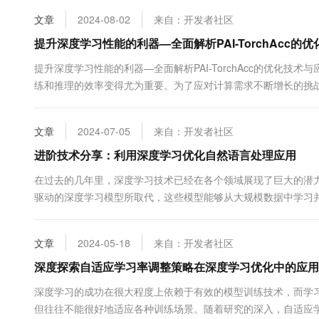
10 分钟在聊天系统中增加
专有云
文章
2024-08-02
来自：开发者社区
提升深度学习性能的利器—全面解析PAI-TorchAcc的
提升深度学习性能的利器—全面解析PAI-TorchAcc的优化技
练和推理的效率变得尤为重要。为了应对计算需求不断增长的挑战，AI
一个新兴的加速引擎，旨在提升PyTorch框架下的计算性能。本文将
通过代码实例展示其性能优势。 PAI...
文章
2024-07-05
来自：开发者社区
进阶技术分享：利用深度学习优化自然语言处理应用
在过去的几年里，深度学习技术已经在各个领域展现了巨大的潜力
驱动的深度学习模型所取代，这些模型能够从大规模数据中学习并提取
型与NLP的革命一种尤为突出的深度学习架构是T...
文章
2024-05-18
来自：开发者社区
深度探索自适应学习率调整策略在深度学习优化中的应用
深度学习的成功在很大程度上依赖于有效的模型训练技术，而学
但往往不能很好地适应各种训练场景。随着研究的深入，自适应