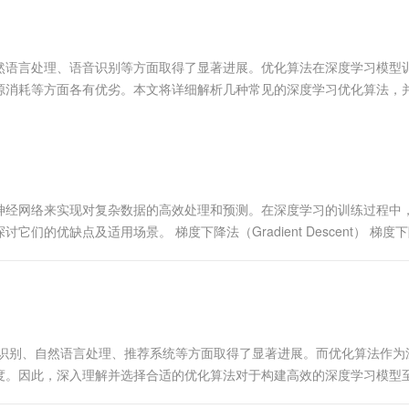
服务生态伙伴
视觉 Coding、空间感知、多模态思考等全面升级
1M上下文，专为长程任务能力而生
云工开物
企业应用
Works
Night Plan 支持 Qwen 3.8-Max
云原生大数据计算服务 MaxCompute
AI 办公
容器服务 Kub
NEW
Red Hat
30+ 款产品免费体验
Data Agent 驱动的一站式 Data+AI 开发治理平台
夜间 5 折，Qwen/Meoo/TokenPlan 客户专享
面向分析的企业级SaaS模式云数据仓库
AI智能应用
提供一站式管
科研合作
ERP
堂（旗舰版）
SUSE
然语言处理、语音识别等方面取得了显著进展。优化算法在深度学习模型
智能客服
AI 应用构建
大模型原生
CRM
源消耗等方面各有优劣。本文将详细解析几种常见的深度学习优化算法，
防护产品
2个月
自动承接线索
化算法之一，它通过计算损失函数...
建站小程序
Qoder
大模型服务平台百炼-应用模版
OA 办公系统
HOT
NEW
面向真实软件
个人版上线、团队版降价；千问3.8-Max首发发尝鲜
丰富多元化的应用模版和解决方案
力提升
财税管理
模板建站
万有无界
大模型服务平台百炼-智能体
400电话
定制建站
的模型效果
灵活可视化地构建企业级 Agent
神经网络来实现对复杂数据的高效处理和预测。在深度学习的训练过程中
方案
广告营销
模板小程序
的优缺点及适用场景。 梯度下降法（Gradient Descent） 梯度
秒悟
人工智能平台 PAI
定制小程序
云端极速 AI 
新一代 AI 视频生成模型，深度适配广告营销等场景
AI Native 的算法工程平台，一站式完成建模、训练、推理服务部署
APP 开发
建站系统
像识别、自然语言处理、推荐系统等方面取得了显著进展。而优化算法作为
AI 应用
10分钟微调：让0.6B模型媲美235B模
多模态数据信
度。因此，深入理解并选择合适的优化算法对于构建高效的深度学习模型
型
依托云原生高可用架构,实现Dify私有化部署
用1%尺寸在特定领域达到大模型90%以上效果