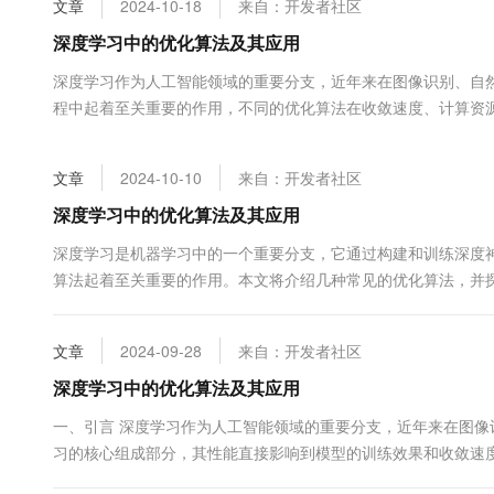
文章
2024-10-18
来自：开发者社区
大数据开发治理平台 Data
AI 产品 免费试用
网络
安全
云开发大赛
Tableau 订阅
深度学习中的优化算法及其应用
1亿+ 大模型 tokens 和 
可观测
入门学习赛
中间件
AI空中课堂在线直播课
深度学习作为人工智能领域的重要分支，近年来在图像识别、自
云防火墙
140+云产品 免费试用
大模型服务
程中起着至关重要的作用，不同的优化算法在收敛速度、计算资
上云与迁云
云原生的云上边界网络安全
产品新客免费试用，最长1
数据库
其具体应用。 一、梯度下降法梯度下降法是深度学习中最常用的优
生态解决方案
千问AI平台-Token Plan
企业出海
大模型ACA认证体验
大数据计算
文章
2024-10-10
来自：开发者社区
助力企业全员 AI 认知与能
行业生态解决方案
政企业务
媒体服务
千问AI平台-模型体验
深度学习中的优化算法及其应用
开发者生态解决方案
在线体验全尺寸、多种模态
企业服务与云通信
深度学习是机器学习中的一个重要分支，它通过构建和训练深度
AI 开发和 AI 应用解决
算法起着至关重要的作用。本文将介绍几种常见的优化算法，并探讨它们
Happy 系列大模型
域名与网站
最基础的优化算法之一。它通过计算损失函数关于权重的梯度&...
终端用户计算
文章
2024-09-28
来自：开发者社区
Serverless
深度学习中的优化算法及其应用
大模型解决方案
一、引言 深度学习作为人工智能领域的重要分支，近年来在图
开发工具
快速部署 Dify，高效搭建 
习的核心组成部分，其性能直接影响到模型的训练效果和收敛速
迁移与运维管理
要。 二、常用优化算法分析 梯度下降（Gradient Descent） ...