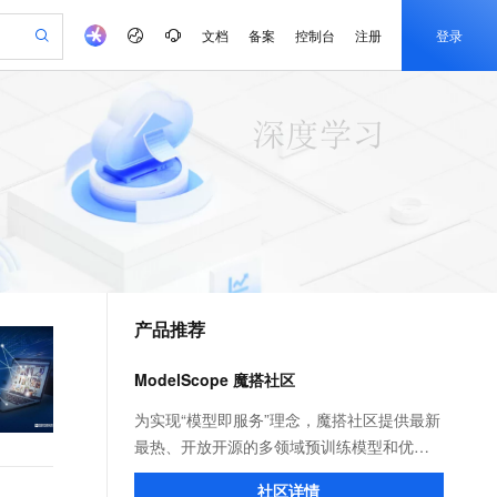
文档
备案
控制台
注册
登录
验
作计划
器
AI 活动
专业服务
服务伙伴合作计划
开发者社区
加入我们
产品动态
服务平台百炼
阿里云 OPC 创新助力计划
一站式生成采购清单，支持单品或批量购买
io：打造专属 AI 语音助手
S产品伙伴计划（繁花）
峰会
CS
造的大模型服务与应用开发平台
一句话生成原生可编辑精美 PPT 文稿
AI 生产力先锋
Al MaaS 服务伙伴赋能合作
域名
博文
Careers
至高可申请百万元
Qwen3.8-Max 模型上线
开启高性价比 AI 编程新体验
弹性可伸缩的云计算服务
Qwen-Audio-3.0-Realtime 端到端实时语音角色扮演
输入一句话想法, 轻松生成专业的 PPT
先锋实践拓展 AI 生产力的边界
Token 补贴，五大权
计划
海大会
伙伴信用分合作计划
商标
问答
社会招聘
益加速 OPC 成功
eek-V4-Pro
SS
一键部署幻兽帕鲁游戏服务器
飞天发布时刻
HOT
Open Search 向量检索版支
划
备案
电子书
校园招聘
pSeek-V4-Pro
视频创作，一键激活电商全链路生产力
稳定、安全、高性价比、高性能的云存储服务
一键购买专属联机服务器，轻松开启游戏
所见，即是所愿
持视频检索 Pipeline 功能
更多支持
划
公司注册
镜像站
视频生成
语音识别与合成
专属 QwenPaw
漫剧工坊：一站式动画创作平台
AI 实训营
HOT
应用身份服务 (IDaaS)
合作伙伴培训与认证
产品推荐
划
上云迁移
站生成，高效打造优质广告素材
全接入的云上超级电脑
从聊天伙伴进化为能主动干活的本地数字员工
快速生产连贯的高质量长漫剧
从基础到进阶，Agent 创客手把手教你
OpenClaw 管理能力上线
e-1.1-T2V
Qwen3-TTS-Flash
lScope
我要反馈
查询合作伙伴
畅细腻的高质量视频
离线语音合成大模型，多语言方言自适应，低延迟高稳定
n Alibaba Cloud ISV 合作
代维服务
建企业门户网站
10 分钟搭建微信、支付宝小程序
ModelScope 魔搭社区
MaxCompute MaxFrame 提
创新加速
ope
登录合作伙伴管理后台
我要建议
站，无忧落地极速上线
以可视化方式快速构建移动和 PC 门户网站
国内短信简单易用，安全可靠，秒级触达，全球覆盖200+国家和地区。
高效部署网站，快速应用到小程序
供自动弹性内存功能
e-1.1-I2V
Cosyvoice-V3-Flash
为实现“模型即服务”理念，魔搭社区提供最新
安全
畅自然，细节丰富
高表现力语音合成大模型，语音克隆听感自然
我要投诉
PolarDB
最热、开放开源的多领域预训练模型和优质
上云场景组合购
Milvus 弹性伸缩功能新增节
伴
漫剧创作，剧本、分镜、视频高效生成
100%兼容MySQL、PostgreSQL，兼容Oracle，支持集中和分布式
覆盖90%+业务场景，专享组合折扣价
点支持范围
数据集，让广大开发者无需写代码就能快速
2V
VPN
Fun-ASR
社区详情