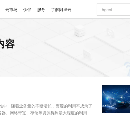
云市场
伙伴
服务
了解阿里云
AI 特惠
数据与 API
成为产品伙伴
企业增值服务
最佳实践
价格计算器
AI 场景体
基础软件
产品伙伴合
阿里云认证
市场活动
配置报价
大模型
内容
自助选配和估算价格
新方式
睿译宝，AI翻译排版一步到位
智启 AI 普惠权益
产品生态集成认证中心
企业支持计划
云上春晚
域名与网站
千问官方 MaaS 平台，为开发者和 Agent 而生，新用户赠送 1 亿 + tokens 额度
Qwen Aud
AI Coding
阿里云Maa
2026 阿里云
云服务器 E
为企业打
数据集
Windows
大模型认证
模型
NEW
NEW
交付可用成果
值低价云产品抢先购
上传文档即自动完成翻译和格式还原
至高享 1亿+免费 tokens，加速 Al 应用落地
提供智能易用的域名与建站服务
智能编程，一键
安全可靠、
产品生态伙伴
专家技术服务
云上奥运之旅
弹性计算合作
阿里云中企出
手机三要素
宝塔 Linux
全部认证
价格优势
有专属领域专家
GLM-5.2：长任务时代开源旗舰模型
阿里云 OPC 创新助力计划
千问大模型
即刻拥有 DeepS
AI 电商营销
对象存储 O
大模型
产品生态伙伴工作台
企业增值服务台
云栖战略参考
云存储合作计
云栖大会
身份实名认证
CentOS
训练营
推动算力普惠，释放技术红利
最高返9万
多领域专家智能体,一键组建 AI 虚拟交付团队
快速构建应用程序和网站，即刻迈出上云第一步
至高百万元 Token 补贴，加速一人公司成长
多元化、高性能、安全可靠的大模型服务
真正可用的 1M 上下文,一次完成代码全链路开发
轻松解锁专属 Dee
从图文生成到
云上的中国
数据库合作计
活动全景
短信
Docker
图片和
站式影视创作平台
Hermes Agent，打造自进化智能体
Token Plan 模型订阅计划
数字证书管理服务（原SSL证书）
5 分钟轻松部署
AI 广告创作
无影云电脑
企业成长
NEW
信息公告
看见新力量
云网络合作计
OCR 文字识别
JAVA
证享300元代金券
可视化编排打通从文字构思到成片全链路闭环
全托管，含MySQL、PostgreSQL、SQL Server、MariaDB多引擎
自主进化，持久记忆，越用越聪明
Qwen3.8-Max 首发尝鲜，限时加量 10 倍，夜间低至2折
实现全站HTTPS，呈现可信的WEB访问
图文、视频一
随时随地安
Kimi-K3
HappyHors
NEW
魔搭 Mode
loud
服务实践
官网公告
Kimi 最新旗舰模型，长程编程与推理利器
让文字生成流
金融模力时刻
Salesforce O
版
发票查验
全能环境
Claude Code + GStack 打造工程团队
千问办公，限时限量积分加倍
Qoder
低代码高效构
AI 建站
短信服务
型
NEW
作计划
计划
创新中心
魔搭 ModelSc
健康状态
理服务
让AI从“聊天伙伴”进化为能干活的“数字员工”
安装技能 GStack，拥有专属 AI 工程团队
你的AI工作搭子，覆盖日常办公高频场景
面向真实软件的智能体编程平台
0 代码专业建
运维中，随着业务量的不断增长，资源的利用率成为了
客户案例
天气预报查询
操作系统
Deepseek-v4-pro
HappyHors
态合作计划
务器、网络带宽、存储等资源得到最大程度的利用，
态智能体模型
旗舰 MoE 大模型，百万上下文与顶尖推理能力
图生视频，流
同享
万小智 AI 建站低至 15元/月
Qoder CN
AI 短剧/漫剧
云原生数据库 
快递物流查询
WordPress
成为服务伙
和简单的自动化脚本，而深度学习（D...
高校合作
点，立即开启云上创新
覆盖公网/内网、递归/权威、移动APP等全场景解析服务
送.CN域名，送备案服务码
基于千问大模型等，支持代码智能生成、研发智能问答
AI助力短剧
GLM-5.2
Wan2.7-T
Ubuntu