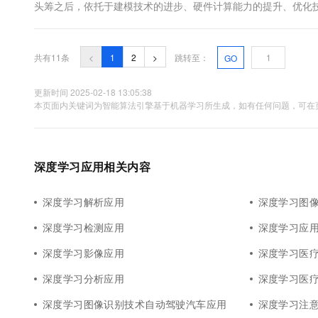
头筹之后，依托于建模技术的进步、硬件计算能力的提升、优化技术的进
音、图像以及文本等多个领域不断推进，相较于传统作法取得了
Deep Learning...
共有11条
<
1
2
>
跳转至：
GO
更新时间 2025-02-18 13:05:38
本页面内关键词为智能算法引擎基于机器学习所生成，如有任何问题，可在页
深度学习应用相关内容
深度学习解析应用
深度学习图
深度学习检测应用
深度学习应
深度学习影像应用
深度学习医
深度学习分析应用
深度学习医
深度学习图像识别技术自动驾驶汽车应用
深度学习注