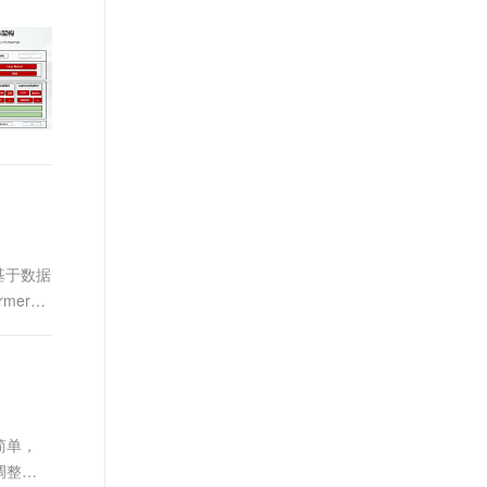
t.diy 一步搞定创意建站
构建大模型应用的安全防护体系
通过自然语言交互简化开发流程,全栈开发支持
通过阿里云安全产品对 AI 应用进行安全防护
基于数据
mer模
简单，
调整学