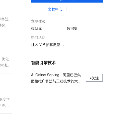
体验模型效果；同时提供抽象编程接口及
文戏情感细腻自然，动作戏激烈拳拳到肉，实现更强表演能力
支持中英文自由切换，具备更强的噪声鲁棒性
ernetes 版 ACK
云聚AI 严选权益
AI 原生数据库服务发布
SSL 证书
SDK，对模型进行二次开发，真正让模型应
文档中心
，一键激活高效办公新体验
理容器应用的 K8s 服务
精选AI产品，从模型到应用全链提效
Agent 数据网关
用到不同的场景中。
堡垒机
训练过
AI 用量加速计划
云原生数据库 PolarDB
立即体验
应用
防火墙
并探讨
、识别商机，让客服更高效、服务更出色。
新老同享，达量后返
Agentic Database 发布
模型库
数据集
千问办公
主机安全
NEW
热门活动
的智能体编程平台
一站式AI生产力平台
社区 VIP 招募激励计划
AI 应用及服务市场
伶鹊
企业级人与Agent协作平台，接入和调度多个数字员工
智能客服平台，对话机器人、对话分析、智能外呼
，优化
AI 应用
智能引擎技术
下降法是
大模型服务平台百炼 - 全妙
大模型
应用创作平台
多模态内容创作工具，已接入 DeepSeek
AI Online Serving，阿里巴巴集
自然语言处理
+关注
团搜推广算法与工程技术的大本
数据标注
营，大数据深度学习时代的创新
主场。
机器学习
深度学
息提取
与 AI 智能体进行实时音视频通话
至关重
从文本、图片、视频中提取结构化的属性信息
构建支持视频理解的 AI 音视频实时通话应用