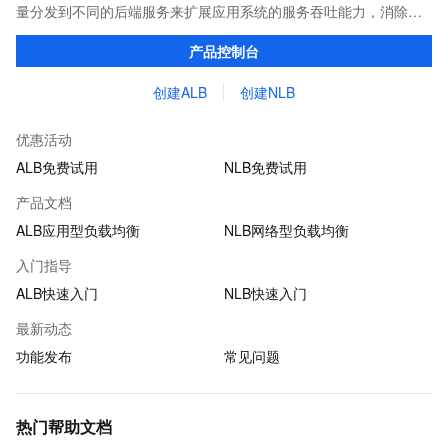
量分发到不同的后端服务来扩展应用系统的服务吞吐能力，消除单
点故障并提升应用系统的可用性。 阿里云新一代SLB产品簇包含应
产品控制台
用型负载均衡ALB和网络型负载均衡NLB。
创建ALB
创建NLB
优惠活动
ALB免费试用
NLB免费试用
产品文档
ALB应用型负载均衡
NLB网络型负载均衡
入门指导
ALB快速入门
NLB快速入门
最新动态
功能发布
常见问题
热门帮助文档