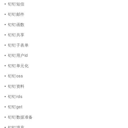
钉钉短信
钉钉邮件
钉钉函数
钉钉共享
钉钉子表单
钉钉用户id
钉钉单元化
钉钉oss
钉钉资料
钉钉rds
钉钉get
钉钉数据准备
钉钉填充