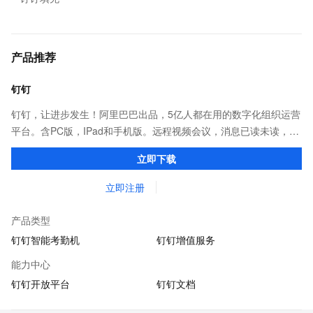
产品推荐
钉钉
钉钉，让进步发生！阿里巴巴出品，5亿人都在用的数字化组织运营
平台。含PC版，IPad和手机版。远程视频会议，消息已读未读，
DING消息任务管理，让沟通更高效；移动办公考勤，审批，钉闪
立即下载
会，钉钉文档，钉钉教育解决方案。
立即注册
产品类型
钉钉智能考勤机
钉钉增值服务
能力中心
钉钉开放平台
钉钉文档