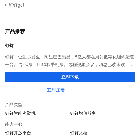
钉钉get
产品推荐
钉钉
钉钉，让进步发生！阿里巴巴出品，5亿人都在用的数字化组织运营
平台。含PC版，IPad和手机版。远程视频会议，消息已读未读，
DING消息任务管理，让沟通更高效；移动办公考勤，审批，钉闪
立即下载
会，钉钉文档，钉钉教育解决方案。
立即注册
产品类型
钉钉智能考勤机
钉钉增值服务
能力中心
钉钉开放平台
钉钉文档