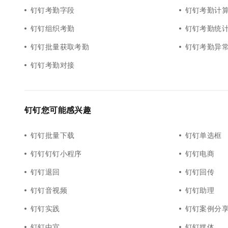
钉钉考勤字段
钉钉考勤计
钉钉组织考勤
钉钉考勤统
钉钉批量获取考勤
钉钉考勤异
钉钉考勤对接
钉钉您可能感兴趣
钉钉批量下载
钉钉单选框
钉钉钉钉小程序
钉钉电商
钉钉退回
钉钉回传
钉钉音视频
钉钉助理
钉钉实践
钉钉案例分
钉钉中宜
钉钉媒体