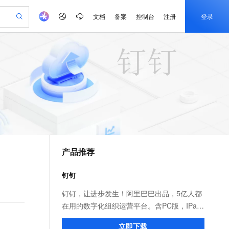
文档
备案
控制台
注册
登录
验
作计划
器
AI 活动
专业服务
服务伙伴合作计划
开发者社区
加入我们
产品动态
服务平台百炼
阿里云 OPC 创新助力计划
一站式生成采购清单，支持单品或批量购买
io：打造专属 AI 语音助手
S产品伙伴计划（繁花）
峰会
CS
造的大模型服务与应用开发平台
一句话生成原生可编辑精美 PPT 文稿
AI 生产力先锋
Al MaaS 服务伙伴赋能合作
域名
博文
Careers
至高可申请百万元
Qwen3.8-Max 模型上线
开启高性价比 AI 编程新体验
弹性可伸缩的云计算服务
Qwen-Audio-3.0-Realtime 端到端实时语音角色扮演
输入一句话想法, 轻松生成专业的 PPT
先锋实践拓展 AI 生产力的边界
Token 补贴，五大权
计划
海大会
伙伴信用分合作计划
商标
问答
社会招聘
益加速 OPC 成功
eek-V4-Pro
SS
一键部署幻兽帕鲁游戏服务器
飞天发布时刻
HOT
Open Search 向量检索版支
划
备案
电子书
校园招聘
pSeek-V4-Pro
视频创作，一键激活电商全链路生产力
稳定、安全、高性价比、高性能的云存储服务
一键购买专属联机服务器，轻松开启游戏
所见，即是所愿
持视频检索 Pipeline 功能
更多支持
划
公司注册
镜像站
视频生成
语音识别与合成
专属 QwenPaw
漫剧工坊：一站式动画创作平台
AI 实训营
HOT
应用身份服务 (IDaaS)
合作伙伴培训与认证
产品推荐
划
上云迁移
站生成，高效打造优质广告素材
全接入的云上超级电脑
从聊天伙伴进化为能主动干活的本地数字员工
快速生产连贯的高质量长漫剧
从基础到进阶，Agent 创客手把手教你
OpenClaw 管理能力上线
e-1.1-T2V
Qwen3-TTS-Flash
lScope
我要反馈
查询合作伙伴
畅细腻的高质量视频
离线语音合成大模型，多语言方言自适应，低延迟高稳定
n Alibaba Cloud ISV 合作
代维服务
建企业门户网站
10 分钟搭建微信、支付宝小程序
钉钉
MaxCompute MaxFrame 提
创新加速
ope
登录合作伙伴管理后台
我要建议
站，无忧落地极速上线
以可视化方式快速构建移动和 PC 门户网站
国内短信简单易用，安全可靠，秒级触达，全球覆盖200+国家和地区。
高效部署网站，快速应用到小程序
供自动弹性内存功能
e-1.1-I2V
Cosyvoice-V3-Flash
钉钉，让进步发生！阿里巴巴出品，5亿人都
安全
畅自然，细节丰富
高表现力语音合成大模型，语音克隆听感自然
我要投诉
PolarDB
在用的数字化组织运营平台。含PC版，IPad
上云场景组合购
Milvus 弹性伸缩功能新增节
伴
漫剧创作，剧本、分镜、视频高效生成
100%兼容MySQL、PostgreSQL，兼容Oracle，支持集中和分布式
覆盖90%+业务场景，专享组合折扣价
点支持范围
和手机版。远程视频会议，消息已读未读，
2V
VPN
Fun-ASR
立即下载