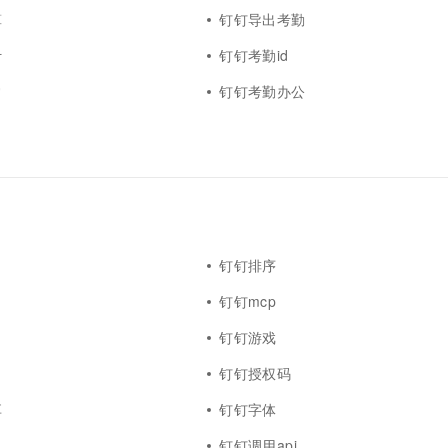
算
钉钉导出考勤
计
钉钉考勤id
常
钉钉考勤办公
钉钉排序
钉钉mcp
钉钉游戏
钉钉授权码
享
钉钉字体
钉钉调用api