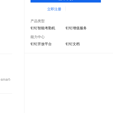
DING消息任务管理，让沟通更高效；移动办
文戏情感细腻自然，动作戏激烈拳拳到肉，实现更强表演能力
支持中英文自由切换，具备更强的噪声鲁棒性
ernetes 版 ACK
云聚AI 严选权益
AI 原生数据库服务发布
SSL 证书
公考勤，审批，钉闪会，钉钉文档，钉钉教
立即注册
，一键激活高效办公新体验
理容器应用的 K8s 服务
精选AI产品，从模型到应用全链提效
Agent 数据网关
育解决方案。
堡垒机
AI 用量加速计划
云原生数据库 PolarDB
产品类型
应用
防火墙
、识别商机，让客服更高效、服务更出色。
新老同享，达量后返
Agentic Database 发布
钉钉智能考勤机
钉钉增值服务
千问办公
主机安全
NEW
能力中心
的智能体编程平台
一站式AI生产力平台
钉钉开放平台
钉钉文档
AI 应用及服务市场
伶鹊
企业级人与Agent协作平台，接入和调度多个数字员工
智能客服平台，对话机器人、对话分析、智能外呼
AI 应用
大模型服务平台百炼 - 全妙
大模型
应用创作平台
多模态内容创作工具，已接入 DeepSeek
自然语言处理
smart-
数据标注
机器学习
息提取
与 AI 智能体进行实时音视频通话
从文本、图片、视频中提取结构化的属性信息
构建支持视频理解的 AI 音视频实时通话应用