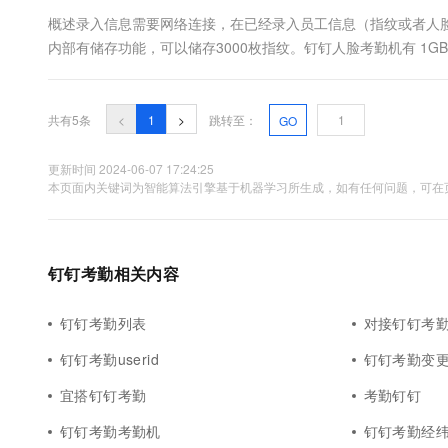
10 分钟在聊天系统中增加
专有云
概述录入信息需要网络连接，在已经录入员工信息（指纹或者人
内部有储存功能，可以储存3000枚指纹。钉钉人脸考勤机有 1GB
在无网络情况下，依然可以正常打卡...
共有5条
<
1
>
跳转至：
GO
更新时间 2024-06-07 17:24:25
本页面内关键词为智能算法引擎基于机器学习所生成，如有任何问题，可在页
钉钉考勤相关内容
钉钉考勤列表
对接钉钉考
钉钉考勤userid
钉钉考勤变
宜搭钉钉考勤
考勤钉钉
钉钉考勤考勤机
钉钉考勤经