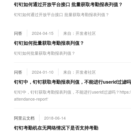
钉钉如何通过开放平台接口 批量获取考勤报表列值？
大数据开发治理平台 Data
AI 产品 免费试用
网络
安全
云开发大赛
Tableau 订阅
1亿+ 大模型 tokens 和 
钉钉如何通过开放平台接口 批量获取考勤报表列值？
可观测
入门学习赛
中间件
AI空中课堂在线直播课
云防火墙
140+云产品 免费试用
大模型服务
上云与迁云
云原生的云上边界网络安全
产品新客免费试用，最长1
数据库
问答
2024-04-15
来自：开发者社区
生态解决方案
千问AI平台-Token Plan
企业出海
大模型ACA认证体验
钉钉如何批量获取考勤报表列值？
大数据计算
助力企业全员 AI 认知与能
行业生态解决方案
政企业务
钉钉如何批量获取考勤报表列值？
媒体服务
千问AI平台-模型体验
开发者生态解决方案
在线体验全尺寸、多种模态
企业服务与云通信
AI 开发和 AI 应用解决
问答
2024-01-10
来自：开发者社区
Happy 系列大模型
域名与网站
钉钉中，钉钉获取考勤报表列值，不能进行userid过滤
终端用户计算
钉钉中，钉钉获取考勤报表列值，不能进行userid过滤吗？https://open.dingtal
attendance-report‘
Serverless
大模型解决方案
开发工具
快速部署 Dify，高效搭建 
阿里云文档
2018-06-14
迁移与运维管理
钉钉考勤机在无网络情况下是否支持考勤