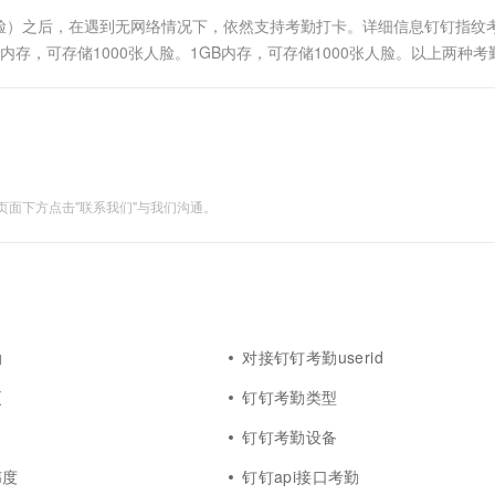
一个 AI 助手
超强辅助，Bol
脸）之后，在遇到无网络情况下，依然支持考勤打卡。详细信息钉钉指纹
即刻拥有 DeepSeek-R1 满血版
在企业官网、通讯软件中为客户提供 AI 客服
内存，可存储1000张人脸。1GB内存，可存储1000张人脸。以上两种考
多种方案随心选，轻松解锁专属 DeepSeek
面下方点击"联系我们"与我们沟通。
勤
对接钉钉考勤userid
更
钉钉考勤类型
钉钉考勤设备
纬度
钉钉api接口考勤