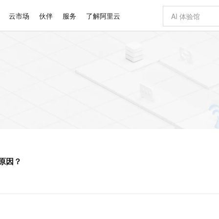
云市场
伙伴
服务
了解阿里云
AI 特惠
数据与 API
成为产品伙伴
企业增值服务
最佳实践
价格计算器
AI 场景体
基础软件
产品伙伴合
阿里云认证
市场活动
配置报价
大模型
自助选配和估算价格
新方式
睿译宝，AI翻译排版一步到位
智启 AI 普惠权益
产品生态集成认证中心
企业支持计划
云上春晚
域名与网站
千问官方 MaaS 平台，为开发者和 Agent 而生，新用户赠送 1 亿 + tokens 额度
Qwen Aud
AI Coding
阿里云Maa
2026 阿里云
云服务器 E
为企业打
数据集
Windows
大模型认证
模型
NEW
NEW
交付可用成果
值低价云产品抢先购
上传文档即自动完成翻译和格式还原
至高享 1亿+免费 tokens，加速 Al 应用落地
提供智能易用的域名与建站服务
智能编程，一键
安全可靠、
产品生态伙伴
专家技术服务
云上奥运之旅
弹性计算合作
阿里云中企出
手机三要素
宝塔 Linux
全部认证
价格优势
有专属领域专家
GLM-5.2：长任务时代开源旗舰模型
阿里云 OPC 创新助力计划
千问大模型
即刻拥有 DeepS
AI 电商营销
对象存储 O
大模型
产品生态伙伴工作台
企业增值服务台
云栖战略参考
云存储合作计
云栖大会
身份实名认证
CentOS
训练营
推动算力普惠，释放技术红利
最高返9万
多领域专家智能体,一键组建 AI 虚拟交付团队
快速构建应用程序和网站，即刻迈出上云第一步
至高百万元 Token 补贴，加速一人公司成长
多元化、高性能、安全可靠的大模型服务
真正可用的 1M 上下文,一次完成代码全链路开发
轻松解锁专属 Dee
从图文生成到
云上的中国
数据库合作计
活动全景
短信
Docker
图片和
站式影视创作平台
Hermes Agent，打造自进化智能体
Token Plan 模型订阅计划
数字证书管理服务（原SSL证书）
5 分钟轻松部署
AI 广告创作
无影云电脑
企业成长
NEW
信息公告
看见新力量
云网络合作计
OCR 文字识别
JAVA
证享300元代金券
可视化编排打通从文字构思到成片全链路闭环
全托管，含MySQL、PostgreSQL、SQL Server、MariaDB多引擎
自主进化，持久记忆，越用越聪明
Qwen3.8-Max 首发尝鲜，限时加量 10 倍，夜间低至2折
实现全站HTTPS，呈现可信的WEB访问
图文、视频一
随时随地安
Kimi-K3
HappyHors
NEW
魔搭 Mode
loud
服务实践
官网公告
原因？
Kimi 最新旗舰模型，长程编程与推理利器
让文字生成流
金融模力时刻
Salesforce O
版
发票查验
全能环境
Claude Code + GStack 打造工程团队
千问办公，限时限量积分加倍
Qoder
低代码高效构
AI 建站
短信服务
型
NEW
作计划
计划
创新中心
魔搭 ModelSc
健康状态
理服务
让AI从“聊天伙伴”进化为能干活的“数字员工”
安装技能 GStack，拥有专属 AI 工程团队
你的AI工作搭子，覆盖日常办公高频场景
面向真实软件的智能体编程平台
0 代码专业建
客户案例
天气预报查询
操作系统
Deepseek-v4-pro
HappyHors
态合作计划
态智能体模型
旗舰 MoE 大模型，百万上下文与顶尖推理能力
图生视频，流
同享
万小智 AI 建站低至 15元/月
Qoder CN
AI 短剧/漫剧
云原生数据库 
快递物流查询
WordPress
成为服务伙
高校合作
点，立即开启云上创新
覆盖公网/内网、递归/权威、移动APP等全场景解析服务
送.CN域名，送备案服务码
基于千问大模型等，支持代码智能生成、研发智能问答
AI助力短剧
GLM-5.2
Wan2.7-T
Ubuntu