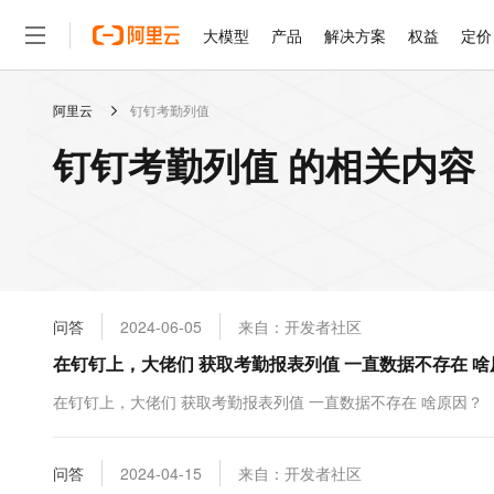
大模型
产品
解决方案
权益
定价
阿里云
钉钉考勤列值
大模型
产品
解决方案
权益
定价
云市场
伙伴
服务
了解阿里云
精选产品
精选解决方案
普惠上云
产品定价
精选商城
成为销售伙伴
售前咨询
为什么选择阿里云
千问AI平台
钉钉考勤列值 的相关内容
了解云产品的定价详情
大模型服务平台百炼
千问办公，解锁你的工作
普惠上云 官方力荐
分销伙伴
在线服务
网站建设
什么是云计算
大
大模型服务与应用平台
企业级Agent产品，直接
云服务器38元/年起，超
咨询伙伴
多端小程序
技术领先
云上成本管理
售后服务
轻量应用服务器
Agency Agents：拥
官方推荐返现计划
大模型
精选产品
精选解决方案
Salesforce 国际版订阅
稳定可靠
管理和优化成本
推荐新用户得奖励，单订单
销售伙伴合作计划
自助服务
友盟天域
安全合规
人工智能与机器学习
AI
文本生成
云数据库 RDS
HappyHorse 打造一
云工开物
无影生态合作计划
在线服务
问答
2024-06-05
来自：开发者社区
观测云
分析师报告
高校专属算力普惠，学生认
计算
互联网应用开发
Qwen3.8-Max
HOT
Salesforce On Alibaba C
工单服务
在钉钉上，大佬们 获取考勤报表列值 一直数据不存在 啥
智能体时代全能旗舰模型
Tuya 物联网平台阿里云
研究报告与白皮书
人工智能平台 PAI
快速拥有专属 OpenClaw
大模
Consulting Partner 合
大数据
容器
免费试用
短信专区
一站式AI开发、训练和推
在钉钉上，大佬们 获取考勤报表列值 一直数据不存在 啥原因？
蓝凌 OA
Qwen3.7-Plus
AI 大模型销售与服务生
现代化应用
存储
天池大赛
能看、能想、能动手的多模
云解析DNS
解决方案免费试用 新老
电子合同
最高领取价值200元试用
安全
问答
网络与CDN
2024-04-15
来自：开发者社区
AI 算法大赛
Qwen3-VL-Plus
畅捷通