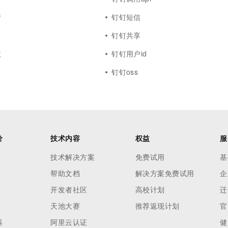
情
钉钉短信
钉钉共享
数
钉钉用户id
钉钉oss
价
技术内容
权益
服
技术解决方案
免费试用
基
帮助文档
解决方案免费试用
企
开发者社区
高校计划
迁
天池大赛
推荐返现计划
官
器
阿里云认证
健