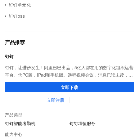
钉钉单元化
钉钉oss
产品推荐
钉钉
钉钉，让进步发生！阿里巴巴出品，5亿人都在用的数字化组织运营
平台。含PC版，IPad和手机版。远程视频会议，消息已读未读，
DING消息任务管理，让沟通更高效；移动办公考勤，审批，钉闪
立即下载
会，钉钉文档，钉钉教育解决方案。
立即注册
产品类型
钉钉智能考勤机
钉钉增值服务
能力中心