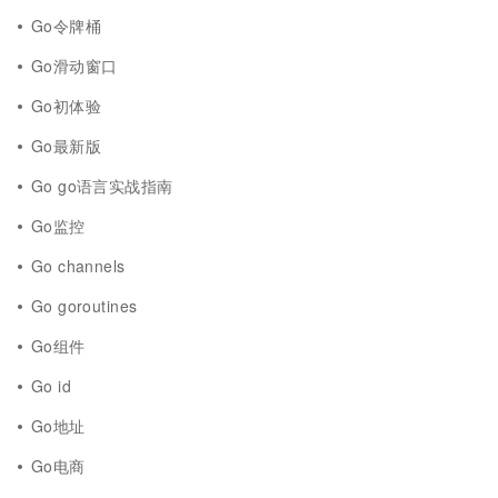
Go令牌桶
Go滑动窗口
Go初体验
Go最新版
Go go语言实战指南
Go监控
Go channels
Go goroutines
Go组件
Go id
Go地址
Go电商