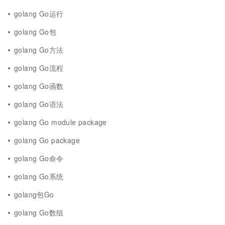
golang Go运行
golang Go包
golang Go方法
golang Go流程
golang Go函数
golang Go语法
golang Go module package
golang Go package
golang Go命令
golang Go系统
golang包Go
golang Go数组