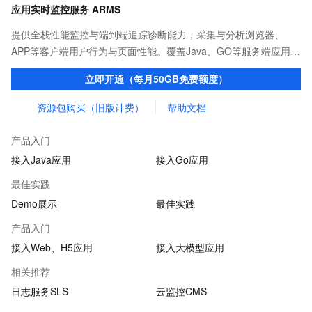
应用实时监控服务 ARMS
提供全栈性能监控与端到端追踪诊断能力，采集与分析浏览器、
APP等客户端用户行为与页面性能。覆盖Java、GO等服务端应用语
言及分布式、微服务等应用架构，实现性能监控与调用链分析，洞
立即开通（每月50GB免费额度）
察与优化应用性能。
资源包购买（旧版计费）
帮助文档
产品入门
接入Java应用
接入Go应用
最佳实践
Demo展示
最佳实践
产品入门
接入Web、H5应用
接入大模型应用
相关推荐
日志服务SLS
云监控CMS