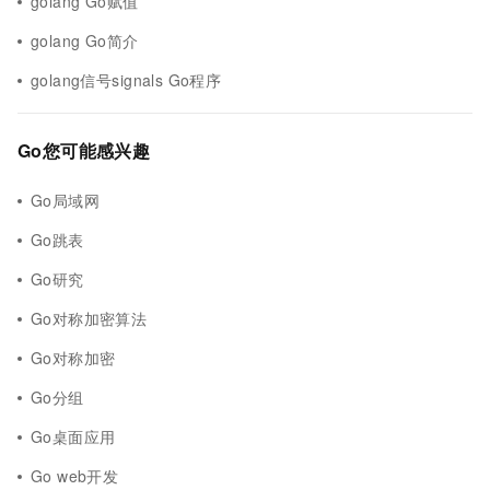
golang Go赋值
golang Go简介
golang信号signals Go程序
Go您可能感兴趣
Go局域网
Go跳表
Go研究
Go对称加密算法
Go对称加密
Go分组
Go桌面应用
Go web开发