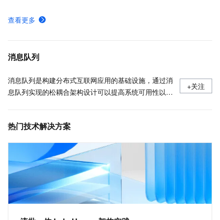
Kafka订阅者最佳实践
查看更多
各版本生命周期与支持策略-云消息队列 Kafka 版-阿里云
消息队列Kafka版的系统架构、发布和订阅模型
消息队列
消息队列是构建分布式互联网应用的基础设施，通过消
+关注
息队列实现的松耦合架构设计可以提高系统可用性以及
可扩展性，是适用于现代应用的优秀设计方案。
热门技术解决方案