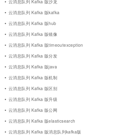
云消息队列 Kafka 版沙龙
云消息队列 Kafka 版kafka
云消息队列 Kafka 版hub
云消息队列 Kafka 版镜像
云消息队列 Kafka 版timeoutexception
云消息队列 Kafka 版分发
云消息队列 Kafka 版java
云消息队列 Kafka 版机制
云消息队列 Kafka 版区别
云消息队列 Kafka 版升级
云消息队列 Kafka 版公网
云消息队列 Kafka 版elasticsearch
云消息队列 Kafka 版消息队列kafka版