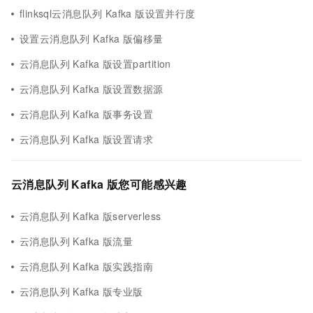
flinksql云消息队列 Kafka 版设置并行度
设置云消息队列 Kafka 版偏移量
云消息队列 Kafka 版设置partition
云消息队列 Kafka 版设置数据源
云消息队列 Kafka 版事务设置
云消息队列 Kafka 版设置请求
云消息队列 Kafka 版您可能感兴趣
云消息队列 Kafka 版serverless
云消息队列 Kafka 版流量
云消息队列 Kafka 版实践指南
云消息队列 Kafka 版专业版