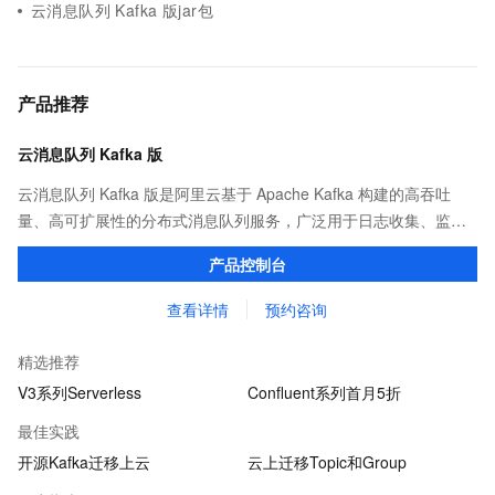
云消息队列 Kafka 版jar包
产品推荐
云消息队列 Kafka 版
云消息队列 Kafka 版是阿里云基于 Apache Kafka 构建的高吞吐
量、高可扩展性的分布式消息队列服务，广泛用于日志收集、监控
数据聚合、流式数据处理、在线和离线分析等，是大数据生态中不
产品控制台
可或缺的产品之一，用户无需部署运维。
查看详情
预约咨询
精选推荐
V3系列Serverless
Confluent系列首月5折
最佳实践
开源Kafka迁移上云
云上迁移Topic和Group