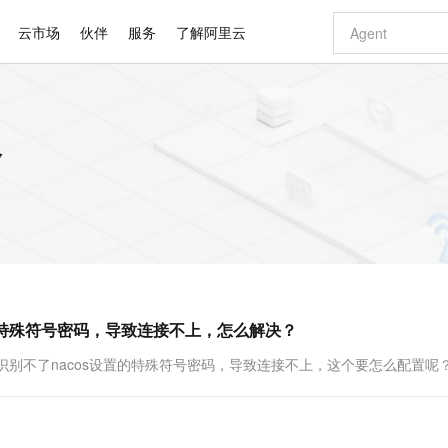
云市场
伙伴
服务
了解阿里云
AI 特惠
数据与 API
成为产品伙伴
企业增值服务
最佳实践
价格计算器
AI 场景体
基础软件
产品伙伴合
阿里云认证
市场活动
配置报价
大模型
容
自助选配和估算价格
新方式
睿译宝，AI翻译排版一步到位
智启 AI 普惠权益
产品生态集成认证中心
企业支持计划
云上春晚
域名与网站
千问官方 MaaS 平台，为开发者和 Agent 而生，新用户赠送 1 亿 + tokens 额度
Qwen Aud
AI Coding
阿里云Maa
2026 阿里云
云服务器 E
为企业打
数据集
Windows
大模型认证
模型
NEW
NEW
交付可用成果
值低价云产品抢先购
上传文档即自动完成翻译和格式还原
至高享 1亿+免费 tokens，加速 Al 应用落地
提供智能易用的域名与建站服务
智能编程，一键
安全可靠、
产品生态伙伴
专家技术服务
云上奥运之旅
弹性计算合作
阿里云中企出
手机三要素
宝塔 Linux
全部认证
价格优势
有专属领域专家
GLM-5.2：长任务时代开源旗舰模型
阿里云 OPC 创新助力计划
千问大模型
即刻拥有 DeepS
AI 电商营销
对象存储 O
大模型
产品生态伙伴工作台
企业增值服务台
云栖战略参考
云存储合作计
云栖大会
身份实名认证
CentOS
训练营
推动算力普惠，释放技术红利
最高返9万
多领域专家智能体,一键组建 AI 虚拟交付团队
快速构建应用程序和网站，即刻迈出上云第一步
至高百万元 Token 补贴，加速一人公司成长
多元化、高性能、安全可靠的大模型服务
真正可用的 1M 上下文,一次完成代码全链路开发
轻松解锁专属 Dee
从图文生成到
云上的中国
数据库合作计
活动全景
短信
Docker
图片和
站式影视创作平台
Hermes Agent，打造自进化智能体
Token Plan 模型订阅计划
数字证书管理服务（原SSL证书）
5 分钟轻松部署
AI 广告创作
无影云电脑
企业成长
NEW
信息公告
看见新力量
云网络合作计
OCR 文字识别
JAVA
证享300元代金券
可视化编排打通从文字构思到成片全链路闭环
全托管，含MySQL、PostgreSQL、SQL Server、MariaDB多引擎
自主进化，持久记忆，越用越聪明
Qwen3.8-Max 首发尝鲜，限时加量 10 倍，夜间低至2折
实现全站HTTPS，呈现可信的WEB访问
图文、视频一
随时随地安
Kimi-K3
HappyHors
NEW
魔搭 Mode
loud
服务实践
官网公告
设置的特殊符号密码，导致连接不上，怎么解决？
Kimi 最新旗舰模型，长程编程与推理利器
让文字生成流
金融模力时刻
Salesforce O
版
发票查验
全能环境
Claude Code + GStack 打造工程团队
千问办公，限时限量积分加倍
Qoder
低代码高效构
AI 建站
短信服务
型
NEW
作计划
计划
创新中心
魔搭 ModelSc
健康状态
理服务
让AI从“聊天伙伴”进化为能干活的“数字员工”
安装技能 GStack，拥有专属 AI 工程团队
你的AI工作搭子，覆盖日常办公高频场景
面向真实软件的智能体编程平台
0 代码专业建
stry.conf识别不了nacos设置的特殊符号密码，导致连接不上，这个要怎么配置呢
客户案例
天气预报查询
操作系统
Deepseek-v4-pro
HappyHors
态合作计划
态智能体模型
旗舰 MoE 大模型，百万上下文与顶尖推理能力
图生视频，流
同享
万小智 AI 建站低至 15元/月
Qoder CN
AI 短剧/漫剧
云原生数据库 
快递物流查询
WordPress
成为服务伙
高校合作
点，立即开启云上创新
覆盖公网/内网、递归/权威、移动APP等全场景解析服务
送.CN域名，送备案服务码
基于千问大模型等，支持代码智能生成、研发智能问答
AI助力短剧
GLM-5.2
Wan2.7-T
Ubuntu