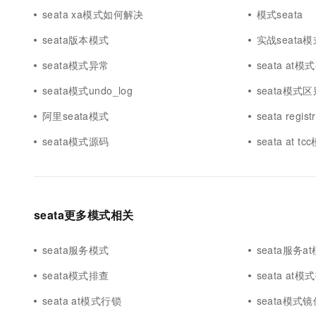
10 分钟在聊天系统中增加
seata xa模式如何解决
模式seata
专有云
seata版本模式
实战seata
seata模式异常
seata at模
seata模式undo_log
seata模式区
阿里seata模式
seata regis
seata模式源码
seata at tc
seata更多模式相关
seata服务模式
seata服务a
seata模式排查
seata at模
seata at模式行锁
seata模式镜