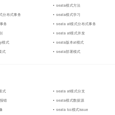
一个 AI 助手
超强辅助，Bol
seata模式方法
即刻拥有 DeepSeek-R1 满血版
在企业官网、通讯软件中为客户提供 AI 客服
多种方案随心选，轻松解锁专属 DeepSeek
模式分布式事务
seata模式学习
式事务
seata at模式分布式事务
别
seata at模式并发
try模式
seata版本at模式
c模式
seata部署模式
t模式
seata at模式分支
式报错
seata模式数据源
像
seata tcc模式issue