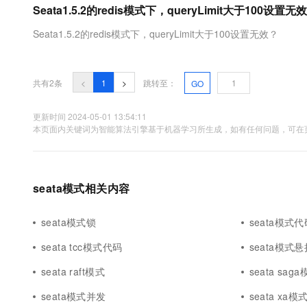
Seata1.5.2的redis模式下，queryLimit大于100设置无
大数据开发治理平台 Data
AI 产品 免费试用
网络
安全
云开发大赛
Tableau 订阅
1亿+ 大模型 tokens 和 
Seata1.5.2的redis模式下，queryLimit大于100设置无效？
可观测
入门学习赛
中间件
AI空中课堂在线直播课
云防火墙
140+云产品 免费试用
大模型服务
上云与迁云
云原生的云上边界网络安全
产品新客免费试用，最长1
数据库
生态解决方案
共有2条
<
1
>
跳转至：
GO
千问AI平台-Token Plan
企业出海
大模型ACA认证体验
大数据计算
助力企业全员 AI 认知与能
行业生态解决方案
更新时间 2024-05-01 13:54:11
政企业务
媒体服务
本页面内关键词为智能算法引擎基于机器学习所生成，如有任何问题，可在页
千问AI平台-模型体验
开发者生态解决方案
在线体验全尺寸、多种模态
企业服务与云通信
AI 开发和 AI 应用解决
Happy 系列大模型
域名与网站
seata模式相关内容
终端用户计算
seata模式锁
seata模式代
Serverless
大模型解决方案
seata tcc模式代码
seata模式悬
开发工具
seata raft模式
seata sa
快速部署 Dify，高效搭建 
迁移与运维管理
seata模式并发
seata xa