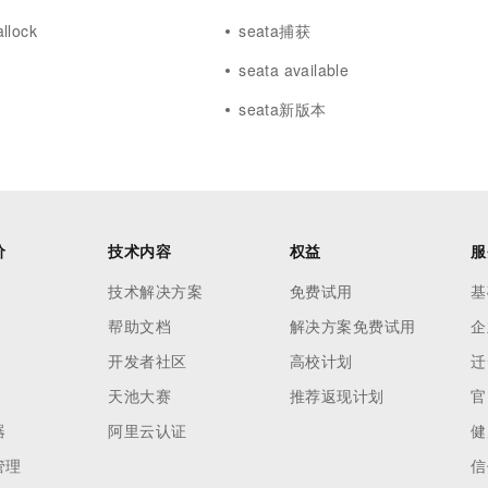
llock
seata捕获
seata available
l
seata新版本
价
技术内容
权益
服
技术解决方案
免费试用
基
帮助文档
解决方案免费试用
企
开发者社区
高校计划
迁
天池大赛
推荐返现计划
官
器
阿里云认证
健
管理
信