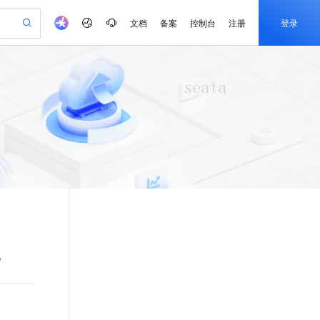
文档
备案
控制台
注册
登录
验
作计划
器
AI 活动
专业服务
服务伙伴合作计划
开发者社区
加入我们
产品动态
服务平台百炼
阿里云 OPC 创新助力计划
一站式生成采购清单，支持单品或批量购买
io：打造专属 AI 语音助手
S产品伙伴计划（繁花）
峰会
CS
造的大模型服务与应用开发平台
一句话生成原生可编辑精美 PPT 文稿
AI 生产力先锋
Al MaaS 服务伙伴赋能合作
域名
博文
Careers
至高可申请百万元
Qwen3.8-Max 模型上线
开启高性价比 AI 编程新体验
弹性可伸缩的云计算服务
Qwen-Audio-3.0-Realtime 端到端实时语音角色扮演
输入一句话想法, 轻松生成专业的 PPT
先锋实践拓展 AI 生产力的边界
Token 补贴，五大权
计划
海大会
伙伴信用分合作计划
商标
问答
社会招聘
益加速 OPC 成功
eek-V4-Pro
SS
一键部署幻兽帕鲁游戏服务器
飞天发布时刻
HOT
Open Search 向量检索版支
划
备案
电子书
校园招聘
pSeek-V4-Pro
视频创作，一键激活电商全链路生产力
稳定、安全、高性价比、高性能的云存储服务
一键购买专属联机服务器，轻松开启游戏
所见，即是所愿
持视频检索 Pipeline 功能
更多支持
划
公司注册
镜像站
视频生成
语音识别与合成
专属 QwenPaw
漫剧工坊：一站式动画创作平台
AI 实训营
HOT
应用身份服务 (IDaaS)
合作伙伴培训与认证
划
上云迁移
站生成，高效打造优质广告素材
全接入的云上超级电脑
从聊天伙伴进化为能主动干活的本地数字员工
快速生产连贯的高质量长漫剧
从基础到进阶，Agent 创客手把手教你
OpenClaw 管理能力上线
e-1.1-T2V
Qwen3-TTS-Flash
lScope
我要反馈
查询合作伙伴
畅细腻的高质量视频
离线语音合成大模型，多语言方言自适应，低延迟高稳定
n Alibaba Cloud ISV 合作
代维服务
建企业门户网站
10 分钟搭建微信、支付宝小程序
MaxCompute MaxFrame 提
创新加速
ope
登录合作伙伴管理后台
我要建议
站，无忧落地极速上线
以可视化方式快速构建移动和 PC 门户网站
国内短信简单易用，安全可靠，秒级触达，全球覆盖200+国家和地区。
高效部署网站，快速应用到小程序
供自动弹性内存功能
？
e-1.1-I2V
Cosyvoice-V3-Flash
安全
畅自然，细节丰富
高表现力语音合成大模型，语音克隆听感自然
我要投诉
PolarDB
上云场景组合购
Milvus 弹性伸缩功能新增节
伴
漫剧创作，剧本、分镜、视频高效生成
100%兼容MySQL、PostgreSQL，兼容Oracle，支持集中和分布式
覆盖90%+业务场景，专享组合折扣价
点支持范围
2V
VPN
Fun-ASR