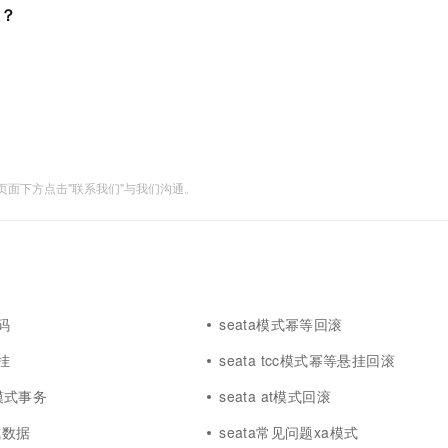
服务生态伙伴
视觉 Coding、空间感知、多模态思考等全面升级
1M上下文，专为长程任务能力而生
云工开物
效？
企业应用
Works
Night Plan 支持 Qwen 3.8-Max
云原生大数据计算服务 MaxCompute
AI 办公
容器服务 Kub
NEW
Red Hat
30+ 款产品免费体验
Data Agent 驱动的一站式 Data+AI 开发治理平台
夜间 5 折，Qwen/Meoo/TokenPlan 客户专享
面向分析的企业级SaaS模式云数据仓库
AI智能应用
提供一站式管
科研合作
ERP
堂（旗舰版）
SUSE
智能客服
AI 应用构建
大模型原生
CRM
防护产品
2个月
自动承接线索
建站小程序
Qoder
大模型服务平台百炼-应用模版
OA 办公系统
HOT
NEW
面向真实软件
个人版上线、团队版降价；千问3.8-Max首发发尝鲜
丰富多元化的应用模版和解决方案
力提升
财税管理
模板建站
面下方点击"联系我们"与我们沟通。
万有无界
大模型服务平台百炼-智能体
400电话
定制建站
的模型效果
灵活可视化地构建企业级 Agent
方案
广告营销
模板小程序
秒悟
人工智能平台 PAI
定制小程序
云端极速 AI 
新一代 AI 视频生成模型，深度适配广告营销等场景
AI Native 的算法工程平台，一站式完成建模、训练、推理服务部署
APP 开发
码
seata模式幂等回滚
建站系统
挂
seata tcc模式幂等悬挂回滚
ga模式事务
seata at模式回滚
AI 应用
10分钟微调：让0.6B模型媲美235B模
多模态数据信
型
依托云原生高可用架构,实现Dify私有化部署
模式数据
seata常见问题xa模式
用1%尺寸在特定领域达到大模型90%以上效果