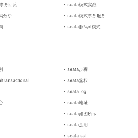
模式事务回滚
seata模式实战
源码分析
seata模式事务服务
询
seata源码at模式
别
seata步骤
ltransactional
seata鉴权
seata log
心
seata地址
seata如图所示
seata是用
seata ssl