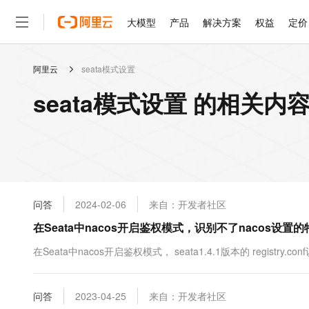
大模型
产品
解决方案
权益
定价
阿里云
seata模式设置
大模型
产品
解决方案
权益
定价
云市场
伙伴
服务
了解阿里云
精选产品
精选解决方案
普惠上云
产品定价
精选商城
成为销售伙伴
售前咨询
为什么选择阿里云
千问AI平台
seata模式设置 的相关内
了解云产品的定价详情
大模型服务平台百炼
千问办公，解锁你的工作
普惠上云 官方力荐
分销伙伴
在线服务
网站建设
什么是云计算
大
大模型服务与应用平台
企业级Agent产品，直接
云服务器38元/年起，超
咨询伙伴
多端小程序
技术领先
云上成本管理
售后服务
轻量应用服务器
Agency Agents：拥
官方推荐返现计划
大模型
精选产品
精选解决方案
Salesforce 国际版订阅
稳定可靠
管理和优化成本
推荐新用户得奖励，单订单
销售伙伴合作计划
自助服务
友盟天域
安全合规
人工智能与机器学习
AI
文本生成
云数据库 RDS
HappyHorse 打造一
云工开物
无影生态合作计划
在线服务
问答
2024-02-06
来自：开发者社区
观测云
分析师报告
高校专属算力普惠，学生认
计算
互联网应用开发
Qwen3.8-Max
HOT
Salesforce On Alibaba C
工单服务
在Seata中nacos开启鉴权模式，识别不了nacos
智能体时代全能旗舰模型
Tuya 物联网平台阿里云
研究报告与白皮书
人工智能平台 PAI
快速拥有专属 OpenClaw
大模
Consulting Partner 合
大数据
容器
免费试用
短信专区
一站式AI开发、训练和推
在Seata中nacos开启鉴权模式， seata1.4.1版本的 regi
蓝凌 OA
Qwen3.7-Plus
AI 大模型销售与服务生
现代化应用
存储
天池大赛
能看、能想、能动手的多模
云解析DNS
解决方案免费试用 新老
电子合同
最高领取价值200元试用
安全
问答
网络与CDN
2023-04-25
来自：开发者社区
AI 算法大赛
Qwen3-VL-Plus
畅捷通