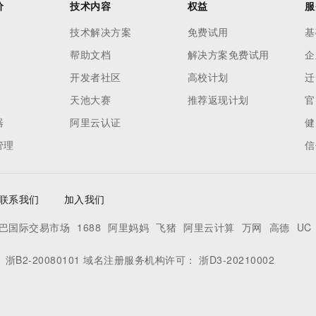
价
技术内容
权益
服
技术解决方案
免费试用
基
帮助文档
解决方案免费试用
企
开发者社区
高校计划
迁
天池大赛
推荐返现计划
官
器
阿里云认证
健
管理
信
联系我们
加入我们
巴国际交易市场
1688
阿里妈妈
飞猪
阿里云计算
万网
高德
UC
：
浙B2-20080101
域名注册服务机构许可：
浙D3-20210002