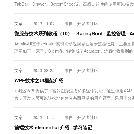
TabBar、Drawer、BottomSheet等。高级UI组件的使
Flutter中的一些高级UI组件及其应用。 一、高级UI组件的重
对于提升应用的专业感和易用性至关重要...
文章
2023-11-07
来自：开发者社区
微服务技术系列教程（10） - SpringBoot - 监控管理 - Ad
Admin-UI基于actuator实现能够返回界面展示监控信息，主要
理图如下：原理：Client客户端集成了Actuator，然后把收集
使用，具体的代码已提交到Gtihub，有兴趣的同学可以下载来看看：https://git
文章
2023-08-22
来自：开发者社区
WPF技术之UI框架介绍
1.概述WPF提供了丰富的图形渲染和多媒体功能，通过使用XAML（eXtensib
言，开发人员可以轻松地创建复杂而灵活的用户界面。采用了分离方式：D
逻辑。2.特点丰富的呈现能力：WPF使用DirectX技术进行图
美的用户界面。灵....
文章
2022-11-12
来自：开发者社区
前端技术-element-ui 介绍 | 学习笔记