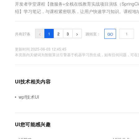
开发者学堂课程【微服务+全栈在线教育实战项目演练（SpringCloud Alib
绍】学习笔记，与课程紧密联系，让用户快速学习知识。课程地
https://developer.aliyun.com/learning/course/667/detai
共有27条
<
1
2
3
>
跳转至：
GO
更新时间 2025-06-03 12:45:45
本页面内关键词为智能算法引擎基于机器学习所生成，如有任何问题，可在页
UI技术相关内容
wpf技术UI
UI您可能感兴趣