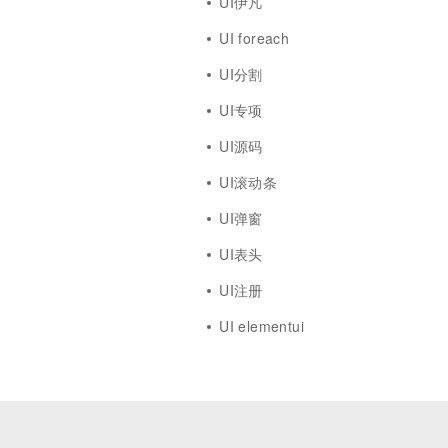
UI伊凡
UI foreach
UI分割
UI专项
UI源码
UI滚动条
UI弹窗
UI表头
UI注册
UI elementui