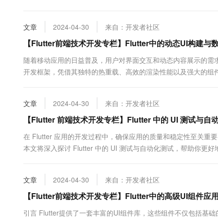
10 分钟在聊天系统中增加
佳实践，通过优化Canvas Scaler设置、灵活...
专有云
文章
2024-04-30
来自：开发者社区
【Flutter前端技术开发专栏】Flutter中的动态UI构建
随着移动应用的日益普及，用户对界面交互和动态内容展示的需求也
开发框架，凭借其独特的热重载、高效的渲染性能以及强大的组件
现数据驱动视图。本文将深入探讨Flutter中动态UI构建的原理、方
UI构建概述 在Flutter中，动态UI构建是指根据应...
文章
2024-04-30
来自：开发者社区
【Flutter 前端技术开发专栏】Flutter 中的 UI 测试与
在 Flutter 应用的开发过程中，确保应用的质量和稳定性至关
本文将深入探讨 Flutter 中的 UI 测试与自动化测试，帮助你
动化测试 保障质量：及时发现界面相关的问题，确保应用符合设
快速反馈问题。 增强信心：为应用的发...
文章
2024-04-30
来自：开发者社区
【Flutter前端技术开发专栏】Flutter中的高级UI组件应
引言 Flutter提供了一套丰富的UI组件库，这些组件不仅包