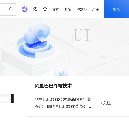
文档
备案
控制台
注册
登录
验
作计划
器
AI 活动
专业服务
服务伙伴合作计划
开发者社区
加入我们
产品动态
服务平台百炼
阿里云 OPC 创新助力计划
一站式生成采购清单，支持单品或批量购买
S产品伙伴计划（繁花）
峰会
CS
造的大模型服务与应用开发平台
Qwen Audio：打造专属 AI 语音助手
一句话生成原生可编辑精美 PPT 文稿
AI 生产力先锋
Al MaaS 服务伙伴赋能合作
域名
博文
Careers
NEW
至高可申请百万元
Qwen3.8-Max 模型上线
开启高性价比 AI 编程新体验
弹性可伸缩的云计算服务
Qwen-Audio-3.0-Realtime 端到端实时语音角色扮演
输入一句话想法, 轻松生成专业的 PPT
先锋实践拓展 AI 生产力的边界
Token 补贴，五大权
计划
海大会
伙伴信用分合作计划
商标
问答
社会招聘
益加速 OPC 成功
eek-V4-Pro
SS
一键部署幻兽帕鲁游戏服务器
飞天发布时刻
HOT
Open Search 向量检索版支
划
备案
电子书
校园招聘
pSeek-V4-Pro
视频创作，一键激活电商全链路生产力
稳定、安全、高性价比、高性能的云存储服务
一键购买专属联机服务器，轻松开启游戏
所见，即是所愿
持视频检索 Pipeline 功能
更多支持
划
公司注册
镜像站
视频生成
语音识别与合成
专属 QwenPaw
漫剧工坊：一站式动画创作平台
AI 实训营
HOT
应用身份服务 (IDaaS)
合作伙伴培训与认证
阿里巴巴终端技术
划
上云迁移
站生成，高效打造优质广告素材
全接入的云上超级电脑
从聊天伙伴进化为能主动干活的本地数字员工
快速生产连贯的高质量长漫剧
从基础到进阶，Agent 创客手把手教你
OpenClaw 管理能力上线
e-1.1-T2V
Qwen3-TTS-Flash
lScope
我要反馈
查询合作伙伴
畅细腻的高质量视频
离线语音合成大模型，多语言方言自适应，低延迟高稳定
n Alibaba Cloud ISV 合作
代维服务
建企业门户网站
10 分钟搭建微信、支付宝小程序
MaxCompute MaxFrame 提
阿里巴巴终端技术最新内容汇聚
+关注
创新加速
ope
登录合作伙伴管理后台
我要建议
站，无忧落地极速上线
以可视化方式快速构建移动和 PC 门户网站
国内短信简单易用，安全可靠，秒级触达，全球覆盖200+国家和地区。
高效部署网站，快速应用到小程序
供自动弹性内存功能
在此，由阿里巴巴终端委员会官
e-1.1-I2V
Cosyvoice-V3-Flash
安全
方运营。阿里巴巴终端委员会是
畅自然，细节丰富
高表现力语音合成大模型，语音克隆听感自然
我要投诉
PolarDB
上云场景组合购
Milvus 弹性伸缩功能新增节
伴
阿里集团面向前端、客户端的虚
漫剧创作，剧本、分镜、视频高效生成
100%兼容MySQL、PostgreSQL，兼容Oracle，支持集中和分布式
覆盖90%+业务场景，专享组合折扣价
点支持范围
2V
VPN
Fun-ASR
拟技术组织。我们的愿景是着眼