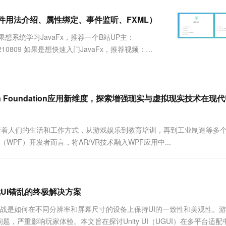
服务生态伙伴
视觉 Coding、空间感知、多模态思考等全面升级
1M上下文，专为长程任务能力而生
云工开物
企业应用
Works
Night Plan 支持 Qwen 3.8-Max
云原生大数据计算服务 MaxCompute
AI 办公
容器服务 Kub
NEW
Red Hat
I控件用法介绍、属性绑定、事件监听、FXML）
30+ 款产品免费体验
Data Agent 驱动的一站式 Data+AI 开发治理平台
夜间 5 折，Qwen/Meoo/TokenPlan 客户专享
面向分析的企业级SaaS模式云数据仓库
AI智能应用
提供一站式管
科研合作
ERP
堂（旗舰版）
SUSE
如果想系统学习JavaFx，推荐一个B站UP主：
智能客服
AI 应用构建
大模型原生
CRM
ndetail?sid=210809 如果是想快速入门JavaFx，推荐视频：
防护产品
2个月
自动承接线索
建站小程序
Qoder
大模型服务平台百炼-应用模版
OA 办公系统
HOT
NEW
面向真实软件
个人版上线、团队版降价；千问3.8-Max首发发尝鲜
丰富多元化的应用模版和解决方案
力提升
财税管理
模板建站
万有无界
大模型服务平台百炼-智能体
tion Foundation应用新维度，探索增强现实与虚拟现实技术在现代
400电话
定制建站
的模型效果
灵活可视化地构建企业级 Agent
方案
广告营销
模板小程序
秒悟
人工智能平台 PAI
变着人们的生活和工作方式，从游戏娱乐到教育培训，再到工业制造等多
定制小程序
云端极速 AI 
新一代 AI 视频生成模型，深度适配广告营销等场景
AI Native 的算法工程平台，一站式完成建模、训练、推理服务部署
tion（WPF）开发者而言，将AR/VR技术融入WPF应用中...
APP 开发
建站系统
UI错乱的终极解决方案
AI 应用
10分钟微调：让0.6B模型媲美235B模
多模态数据信
大挑战是如何在不同分辨率和屏幕尺寸的设备上保持UI的一致性和美观性。
型
依托云原生高可用架构,实现Dify私有化部署
，严重影响玩家体验。本文旨在探讨Unity UI（UGUI）在多平台适配
用1%尺寸在特定领域达到大模型90%以上效果