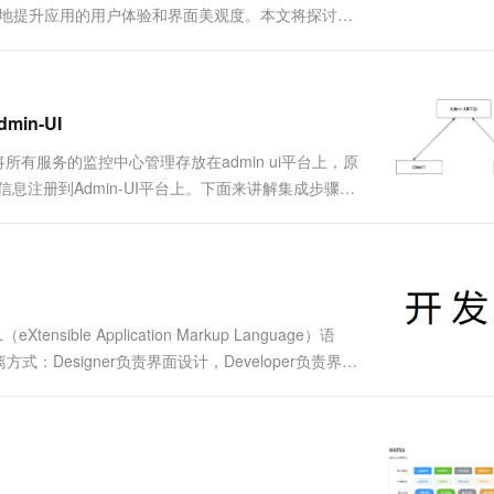
用可以极大地提升应用的用户体验和界面美观度。本文将探讨
要性 高级UI组件通常用于实现复杂的用户界面交互，它们
min-UI
是将所有服务的监控中心管理存放在admin ui平台上，原
到的信息注册到Admin-UI平台上。下面来讲解集成步骤及
hub.com/ylw-github/SpringBoo....
le Application Markup Language）语
esigner负责界面设计，Developer负责界面
形渲染，支持3D图形、矢量图形和动画效果，能够创建精