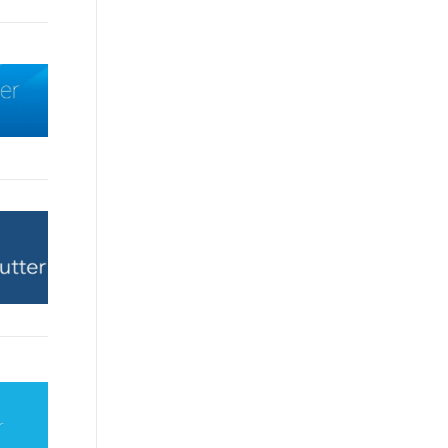
t.diy 一步搞定创意建站
构建大模型应用的安全防护体系
通过自然语言交互简化开发流程,全栈开发支持
通过阿里云安全产品对 AI 应用进行安全防护