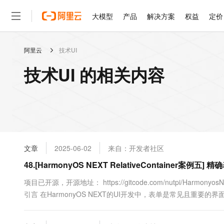
大模型
产品
解决方案
权益
定价
阿里云
技术UI
大模型
产品
解决方案
权益
定价
云市场
伙伴
服务
了解阿里云
精选产品
精选解决方案
普惠上云
产品定价
精选商城
成为销售伙伴
售前咨询
为什么选择阿里云
千问AI平台
技术UI 的相关内容
了解云产品的定价详情
大模型服务平台百炼
千问办公，解锁你的工作
普惠上云 官方力荐
分销伙伴
在线服务
网站建设
什么是云计算
大
大模型服务与应用平台
企业级Agent产品，直接
云服务器38元/年起，超
咨询伙伴
多端小程序
技术领先
云上成本管理
售后服务
轻量应用服务器
Agency Agents：拥
官方推荐返现计划
大模型
精选产品
精选解决方案
Salesforce 国际版订阅
稳定可靠
管理和优化成本
推荐新用户得奖励，单订单
销售伙伴合作计划
自助服务
友盟天域
安全合规
人工智能与机器学习
AI
文本生成
云数据库 RDS
HappyHorse 打造一
云工开物
无影生态合作计划
在线服务
文章
2025-06-02
来自：开发者社区
观测云
分析师报告
高校专属算力普惠，学生认
计算
互联网应用开发
Qwen3.8-Max
HOT
Salesforce On Alibaba C
工单服务
48.[HarmonyOS NEXT RelativeContainer
智能体时代全能旗舰模型
Tuya 物联网平台阿里云
研究报告与白皮书
人工智能平台 PAI
快速拥有专属 OpenClaw
大模
Consulting Partner 合
大数据
容器
免费试用
短信专区
一站式AI开发、训练和推
项目已开源，开源地址： https://gitcode.com/nutpi/HarmonyosNex
蓝凌 OA
Qwen3.7-Plus
AI 大模型销售与服务生
现代化应用
引言 在HarmonyOS NEXT的UI开发中，表单是常见且重要的界面
存储
天池大赛
能看、能想、能动手的多模
云解析DNS
解决方案免费试用 新老
电子合同
最高领取价值200元试用
安全
网络与CDN
AI 算法大赛
Qwen3-VL-Plus
畅捷通