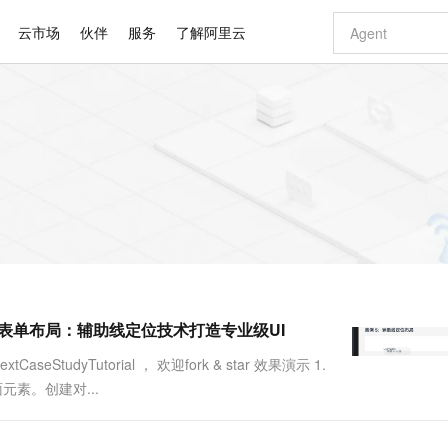
云市场
伙伴
服务
了解阿里云
AI 特惠
数据与 API
成为产品伙伴
企业增值服务
最佳实践
价格计算器
AI 场景体
基础软件
产品伙伴合
阿里云认证
市场活动
配置报价
大模型
自助选配和估算价格
新方式
睿译宝，AI翻译排版一步到位
智启 AI 普惠权益
产品生态集成认证中心
企业支持计划
云上春晚
域名与网站
千问官方 MaaS 平台，为开发者和 Agent 而生，新用户赠送 1 亿 + tokens 额度
AI Coding
阿里云Maa
2026 阿里云
云服务器 E
为企业打
数据集
Windows
大模型认证
模型
NEW
交付可用成果
值低价云产品抢先购
上传文档即自动完成翻译和格式还原
至高享 1亿+免费 tokens，加速 Al 应用落地
提供智能易用的域名与建站服务
智能编程，一键
安全可靠、
产品生态伙伴
专家技术服务
云上奥运之旅
弹性计算合作
阿里云中企出
手机三要素
宝塔 Linux
全部认证
价格优势
有专属领域专家
GLM-5.2：长任务时代开源旗舰模型
阿里云 OPC 创新助力计划
千问大模型
即刻拥有 DeepS
AI 电商营销
对象存储 O
大模型
产品生态伙伴工作台
企业增值服务台
云栖战略参考
云存储合作计
云栖大会
身份实名认证
CentOS
训练营
推动算力普惠，释放技术红利
最高返9万
多领域专家智能体,一键组建 AI 虚拟交付团队
快速构建应用程序和网站，即刻迈出上云第一步
至高百万元 Token 补贴，加速一人公司成长
多元化、高性能、安全可靠的大模型服务
真正可用的 1M 上下文,一次完成代码全链路开发
轻松解锁专属 Dee
从图文生成到
云上的中国
数据库合作计
活动全景
短信
Docker
图片和
站式影视创作平台
Hermes Agent，打造自进化智能体
Token Plan 模型订阅计划
数字证书管理服务（原SSL证书）
5 分钟轻松部署
AI 广告创作
无影云电脑
企业成长
NEW
信息公告
看见新力量
云网络合作计
OCR 文字识别
JAVA
证享300元代金券
可视化编排打通从文字构思到成片全链路闭环
全托管，含MySQL、PostgreSQL、SQL Server、MariaDB多引擎
自主进化，持久记忆，越用越聪明
Qwen3.8-Max 首发尝鲜，限时加量 10 倍，夜间低至2折
实现全站HTTPS，呈现可信的WEB访问
图文、视频一
随时随地安
Kimi-K3
HappyHors
NEW
魔搭 Mode
loud
服务实践
官网公告
案例五] 精确表单布局：辅助线定位技术打造专业级UI
Kimi 最新旗舰模型，长程编程与推理利器
让文字生成流
金融模力时刻
Salesforce O
版
发票查验
全能环境
Claude Code + GStack 打造工程团队
千问办公，限时限量积分加倍
Qoder
低代码高效构
AI 建站
短信服务
型
NEW
作计划
计划
创新中心
魔搭 ModelSc
健康状态
理服务
让AI从“聊天伙伴”进化为能干活的“数字员工”
安装技能 GStack，拥有专属 AI 工程团队
你的AI工作搭子，覆盖日常办公高频场景
面向真实软件的智能体编程平台
0 代码专业建
tCaseStudyTutorial ， 欢迎fork & star 效果演示 1.
客户案例
天气预报查询
操作系统
Deepseek-v4-pro
HappyHors
态合作计划
元素。创建对...
态智能体模型
旗舰 MoE 大模型，百万上下文与顶尖推理能力
图生视频，流
同享
万小智 AI 建站低至 15元/月
Qoder CN
AI 短剧/漫剧
云原生数据库 
快递物流查询
WordPress
成为服务伙
高校合作
点，立即开启云上创新
覆盖公网/内网、递归/权威、移动APP等全场景解析服务
送.CN域名，送备案服务码
基于千问大模型等，支持代码智能生成、研发智能问答
AI助力短剧
GLM-5.2
Wan2.7-T
Ubuntu