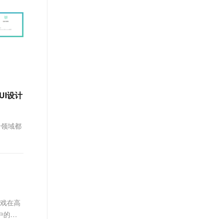
文戏情感细腻自然，动作戏激烈拳拳到肉，实现更强表演能力
支持中英文自由切换，具备更强的噪声鲁棒性
ernetes 版 ACK
用户体验前沿、技术创新引领业
云聚AI 严选权益
AI 原生数据库服务发布
SSL 证书
，一键激活高效办公新体验
理容器应用的 K8s 服务
精选AI产品，从模型到应用全链提效
Agent 数据网关
界，将面向未来，制定技术策略
堡垒机
和目标并落地执行，推动终端技
AI 用量加速计划
云原生数据库 PolarDB
应用
术发展，帮助工程师成长，打造
防火墙
、识别商机，让客服更高效、服务更出色。
新老同享，达量后返
Agentic Database 发布
顶级的终端体验。同时我们运营
千问办公
主机安全
NEW
着阿里巴巴终端域的官方公众
的智能体编程平台
一站式AI生产力平台
号：阿里巴巴终端技术，欢迎关
注。
AI 应用及服务市场
伶鹊
UI设计
企业级人与Agent协作平台，接入和调度多个数字员工
智能客服平台，对话机器人、对话分析、智能外呼
AI 应用
大模型服务平台百炼 - 全妙
个领域都
大模型
应用创作平台
多模态内容创作工具，已接入 DeepSeek
自然语言处理
数据标注
机器学习
息提取
与 AI 智能体进行实时音视频通话
游戏在高
从文本、图片、视频中提取结构化的属性信息
构建支持视频理解的 AI 音视频实时通话应用
中的最