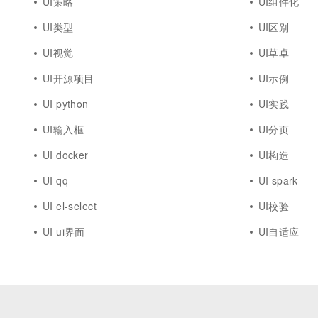
UI策略
UI组件化
UI类型
UI区别
UI视觉
UI草卓
UI开源项目
UI示例
UI python
UI实践
UI输入框
UI分页
UI docker
UI构造
UI qq
UI spark
UI el-select
UI校验
UI ui界面
UI自适应