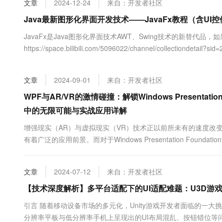
文章
2024-12-24
来自：开发者社区
大数据开发治理平台 Data
AI 产品 免费试用
网络
安全
云开发大赛
Tableau 订阅
Java最新图形化界面开发技术——JavaFx教程（含U
1亿+ 大模型 tokens 和 
可观测
入门学习赛
中间件
AI空中课堂在线直播课
JavaFx是Java图形化界面技术AWT、Swing技术的新替代品，
云防火墙
140+云产品 免费试用
大模型服务
https://space.bilibili.com/5096022/channel/collectio
上云与迁云
云原生的云上边界网络安全
产品新客免费试用，最长1
数据库
https://www.bilibili.com/video/BV1H14y1g...
生态解决方案
千问AI平台-Token Plan
企业出海
大模型ACA认证体验
大数据计算
文章
2024-09-01
来自：开发者社区
助力企业全员 AI 认知与能
行业生态解决方案
政企业务
媒体服务
千问AI平台-模型体验
WPF与AR/VR的激情碰撞：解锁Windows Presenta
开发者生态解决方案
在线体验全尺寸、多种模态
中的无限可能与实战应用详解
企业服务与云通信
AI 开发和 AI 应用解决
Happy 系列大模型
增强现实（AR）与虚拟现实（VR）技术正以前所未有的速度改
域名与网站
有着广泛的应用前景。而对于Windows Presentation Founda
终端用户计算
文章
2024-07-12
来自：开发者社区
Serverless
大模型解决方案
【技术深度解析】多平台适配下的UI适配难题：U3D游戏
开发工具
快速部署 Dify，高效搭建 
引言 随着移动设备市场的多元化，Unity游戏开发者面临的一
迁移与运维管理
分辨率平板与低分辨率手机上呈现出的UI布局混乱、按钮错位等问题