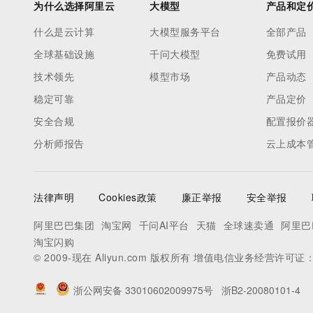
为什么选择阿里云
大模型
产品和定
什么是云计算
大模型服务平台
全部产品
全球基础设施
千问大模型
免费试用
技术领先
模型市场
产品动态
稳定可靠
产品定价
安全合规
配置报价
分析师报告
云上成本
法律声明
Cookies政策
廉正举报
安全举报
阿里巴巴集团
淘宝网
千问AI平台
天猫
全球速卖通
阿里巴
淘宝闪购
© 2009-现在 Aliyun.com 版权所有 增值电信业务经营许可证
浙公网安备 33010602009975号
浙B2-20080101-4