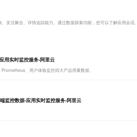
服务生态伙伴
视觉 Coding、空间感知、多模态思考等全面升级
1M上下文，专为长程任务能力而生
云工开物
企业应用
Works
Night Plan 支持 Qwen 3.8-Max
云原生大数据计算服务 MaxCompute
AI 办公
容器服务 Kub
NEW
Red Hat
30+ 款产品免费体验
Data Agent 驱动的一站式 Data+AI 开发治理平台
夜间 5 折，Qwen/Meoo/TokenPlan 客户专享
面向分析的企业级SaaS模式云数据仓库
AI智能应用
提供一站式管
科研合作
ERP
堂（旗舰版）
SUSE
询、灵活聚合、详情追踪能力。通过数据探索功能，您可以了解应用会话
智能客服
AI 应用构建
大模型原生
CRM
。
防护产品
2个月
自动承接线索
建站小程序
Qoder
大模型服务平台百炼-应用模版
OA 办公系统
HOT
NEW
面向真实软件
个人版上线、团队版降价；千问3.8-Max首发发尝鲜
丰富多元化的应用模版和解决方案
力提升
财税管理
模板建站
万有无界
大模型服务平台百炼-智能体
数据-应用实时监控服务-阿里云
400电话
定制建站
的模型效果
灵活可视化地构建企业级 Agent
、Prometheus、用户体验监控四大产品用量数据。
方案
广告营销
模板小程序
秒悟
人工智能平台 PAI
定制小程序
云端极速 AI 
新一代 AI 视频生成模型，深度适配广告营销等场景
AI Native 的算法工程平台，一站式完成建模、训练、推理服务部署
APP 开发
y获取前端监控数据-应用实时监控服务-阿里云
建站系统
AI 应用
10分钟微调：让0.6B模型媲美235B模
多模态数据信
型
依托云原生高可用架构,实现Dify私有化部署
用1%尺寸在特定领域达到大模型90%以上效果