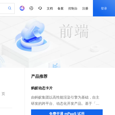
文档
备案
控制台
注册
登录
验
作计划
器
AI 活动
专业服务
服务伙伴合作计划
开发者社区
加入我们
产品动态
服务平台百炼
阿里云 OPC 创新助力计划
一站式生成采购清单，支持单品或批量购买
io：打造专属 AI 语音助手
S产品伙伴计划（繁花）
峰会
CS
造的大模型服务与应用开发平台
一句话生成原生可编辑精美 PPT 文稿
AI 生产力先锋
Al MaaS 服务伙伴赋能合作
域名
博文
Careers
至高可申请百万元
Qwen3.8-Max 模型上线
开启高性价比 AI 编程新体验
弹性可伸缩的云计算服务
Qwen-Audio-3.0-Realtime 端到端实时语音角色扮演
输入一句话想法, 轻松生成专业的 PPT
先锋实践拓展 AI 生产力的边界
Token 补贴，五大权
计划
海大会
伙伴信用分合作计划
商标
问答
社会招聘
益加速 OPC 成功
eek-V4-Pro
SS
一键部署幻兽帕鲁游戏服务器
飞天发布时刻
HOT
Open Search 向量检索版支
划
备案
电子书
校园招聘
pSeek-V4-Pro
视频创作，一键激活电商全链路生产力
稳定、安全、高性价比、高性能的云存储服务
一键购买专属联机服务器，轻松开启游戏
所见，即是所愿
持视频检索 Pipeline 功能
更多支持
划
公司注册
镜像站
视频生成
语音识别与合成
专属 QwenPaw
漫剧工坊：一站式动画创作平台
AI 实训营
HOT
应用身份服务 (IDaaS)
合作伙伴培训与认证
产品推荐
划
上云迁移
站生成，高效打造优质广告素材
全接入的云上超级电脑
从聊天伙伴进化为能主动干活的本地数字员工
快速生产连贯的高质量长漫剧
从基础到进阶，Agent 创客手把手教你
OpenClaw 管理能力上线
e-1.1-T2V
Qwen3-TTS-Flash
lScope
我要反馈
查询合作伙伴
畅细腻的高质量视频
离线语音合成大模型，多语言方言自适应，低延迟高稳定
n Alibaba Cloud ISV 合作
代维服务
建企业门户网站
10 分钟搭建微信、支付宝小程序
蚂蚁动态卡片
MaxCompute MaxFrame 提
创新加速
ope
登录合作伙伴管理后台
我要建议
站，无忧落地极速上线
以可视化方式快速构建移动和 PC 门户网站
国内短信简单易用，安全可靠，秒级触达，全球覆盖200+国家和地区。
高效部署网站，快速应用到小程序
供自动弹性内存功能
、页
e-1.1-I2V
Cosyvoice-V3-Flash
由蚂蚁集团以高性能渲染引擎为基础，自主
安全
畅自然，细节丰富
高表现力语音合成大模型，语音克隆听感自然
我要投诉
PolarDB
研发的跨平台、动态化开发产品。基于「支
上云场景组合购
Milvus 弹性伸缩功能新增节
伴
漫剧创作，剧本、分镜、视频高效生成
100%兼容MySQL、PostgreSQL，兼容Oracle，支持集中和分布式
覆盖90%+业务场景，专享组合折扣价
点支持范围
付宝」App 页面内的区域动态化技术，帮助
2V
VPN
Fun-ASR
免费开通 mPaaS 试用