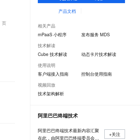
客户提升研发效率的同时，追求轻量、流畅
文戏情感细腻自然，动作戏激烈拳拳到肉，实现更强表演能力
支持中英文自由切换，具备更强的噪声鲁棒性
ernetes 版 ACK
云聚AI 严选权益
AI 原生数据库服务发布
SSL 证书
的 App 性能体验。
产品文档
，一键激活高效办公新体验
理容器应用的 K8s 服务
精选AI产品，从模型到应用全链提效
Agent 数据网关
堡垒机
、页
AI 用量加速计划
云原生数据库 PolarDB
相关产品
应用
防火墙
、识别商机，让客服更高效、服务更出色。
新老同享，达量后返
Agentic Database 发布
mPaaS 小程序
发布服务 MDS
千问办公
主机安全
NEW
技术解读
的智能体编程平台
一站式AI生产力平台
Cube 技术解读
动态卡片技术解读
AI 应用及服务市场
伶鹊
使用说明
企业级人与Agent协作平台，接入和调度多个数字员工
智能客服平台，对话机器人、对话分析、智能外呼
AI 应用
客户端接入指南
控制台使用指南
大模型服务平台百炼 - 全妙
大模型
视频回放
应用创作平台
多模态内容创作工具，已接入 DeepSeek
技术架构解析
自然语言处理
数据标注
阿里巴巴终端技术
机器学习
息提取
与 AI 智能体进行实时音视频通话
阿里巴巴终端技术最新内容汇聚
从文本、图片、视频中提取结构化的属性信息
构建支持视频理解的 AI 音视频实时通话应用
+关注
在此，由阿里巴巴终端委员会官