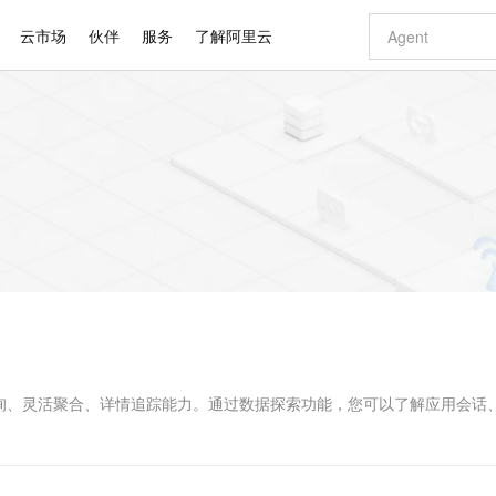
云市场
伙伴
服务
了解阿里云
AI 特惠
数据与 API
成为产品伙伴
企业增值服务
最佳实践
价格计算器
AI 场景体
基础软件
产品伙伴合
阿里云认证
市场活动
配置报价
大模型
自助选配和估算价格
新方式
睿译宝，AI翻译排版一步到位
智启 AI 普惠权益
产品生态集成认证中心
企业支持计划
云上春晚
域名与网站
千问官方 MaaS 平台，为开发者和 Agent 而生，新用户赠送 1 亿 + tokens 额度
Qwen Aud
AI Coding
阿里云Maa
2026 阿里云
云服务器 E
为企业打
数据集
Windows
大模型认证
模型
NEW
NEW
交付可用成果
值低价云产品抢先购
上传文档即自动完成翻译和格式还原
至高享 1亿+免费 tokens，加速 Al 应用落地
提供智能易用的域名与建站服务
智能编程，一键
安全可靠、
产品生态伙伴
专家技术服务
云上奥运之旅
弹性计算合作
阿里云中企出
手机三要素
宝塔 Linux
全部认证
价格优势
有专属领域专家
GLM-5.2：长任务时代开源旗舰模型
阿里云 OPC 创新助力计划
千问大模型
即刻拥有 DeepS
AI 电商营销
对象存储 O
大模型
产品生态伙伴工作台
企业增值服务台
云栖战略参考
云存储合作计
云栖大会
身份实名认证
CentOS
训练营
推动算力普惠，释放技术红利
最高返9万
多领域专家智能体,一键组建 AI 虚拟交付团队
快速构建应用程序和网站，即刻迈出上云第一步
至高百万元 Token 补贴，加速一人公司成长
多元化、高性能、安全可靠的大模型服务
真正可用的 1M 上下文,一次完成代码全链路开发
轻松解锁专属 Dee
从图文生成到
云上的中国
数据库合作计
活动全景
短信
Docker
图片和
站式影视创作平台
Hermes Agent，打造自进化智能体
Token Plan 模型订阅计划
数字证书管理服务（原SSL证书）
5 分钟轻松部署
AI 广告创作
无影云电脑
企业成长
NEW
信息公告
看见新力量
云网络合作计
OCR 文字识别
JAVA
证享300元代金券
可视化编排打通从文字构思到成片全链路闭环
全托管，含MySQL、PostgreSQL、SQL Server、MariaDB多引擎
自主进化，持久记忆，越用越聪明
Qwen3.8-Max 首发尝鲜，限时加量 10 倍，夜间低至2折
实现全站HTTPS，呈现可信的WEB访问
图文、视频一
随时随地安
Kimi-K3
HappyHors
NEW
魔搭 Mode
loud
服务实践
官网公告
Kimi 最新旗舰模型，长程编程与推理利器
让文字生成流
金融模力时刻
Salesforce O
版
发票查验
全能环境
Claude Code + GStack 打造工程团队
千问办公，限时限量积分加倍
Qoder
低代码高效构
AI 建站
短信服务
型
NEW
作计划
计划
创新中心
魔搭 ModelSc
健康状态
理服务
让AI从“聊天伙伴”进化为能干活的“数字员工”
安装技能 GStack，拥有专属 AI 工程团队
你的AI工作搭子，覆盖日常办公高频场景
面向真实软件的智能体编程平台
0 代码专业建
询、灵活聚合、详情追踪能力。通过数据探索功能，您可以了解应用会话
客户案例
天气预报查询
操作系统
Deepseek-v4-pro
HappyHors
态合作计划
。
态智能体模型
旗舰 MoE 大模型，百万上下文与顶尖推理能力
图生视频，流
同享
万小智 AI 建站低至 15元/月
Qoder CN
AI 短剧/漫剧
云原生数据库 
快递物流查询
WordPress
成为服务伙
高校合作
点，立即开启云上创新
覆盖公网/内网、递归/权威、移动APP等全场景解析服务
送.CN域名，送备案服务码
基于千问大模型等，支持代码智能生成、研发智能问答
AI助力短剧
GLM-5.2
Wan2.7-T
Ubuntu