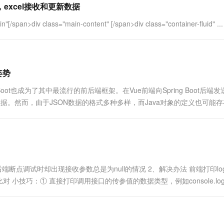
excel接收和更新数据
一个 AI 助手
超强辅助，Bol
即刻拥有 DeepSeek-R1 满血版
在企业官网、通讯软件中为客户提供 AI 客服
[/span>div class="main-content" [/span>div class="container-fluid" ...
多种方案随心选，轻松解锁专属 DeepSeek
姿势
oot也成为了其中最流行的前后端框架。在Vue前端向Spring Boot后端
据。然而，由于JSON数据的格式多种多样，而Java对象的定义也可能存
本文将从前端Vue到后端Spring B....
断点调试时却出现接收参数总是为null的情况 2、解决办法 前端打印lo
巧：① 直接打印调用接口的传参值的数据类型，例如console.log(t