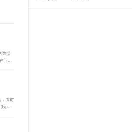
t.diy 一步搞定创意建站
构建大模型应用的安全防护体系
方运营。阿里巴巴终端委员会是
通过自然语言交互简化开发流程,全栈开发支持
通过阿里云安全产品对 AI 应用进行安全防护
阿里集团面向前端、客户端的虚
拟技术组织。我们的愿景是着眼
用户体验前沿、技术创新引领业
界，将面向未来，制定技术策略
和目标并落地执行，推动终端技
术发展，帮助工程师成长，打造
发送数据
顶级的终端体验。同时我们运营
在问
着阿里巴巴终端域的官方公众
号：阿里巴巴终端技术，欢迎关
注。
g，看前
ype