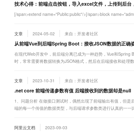
技术心得：前端点击按钮，导入excel文件，上传到后台，
10 分钟在聊天系统中增加
专有云
[/span>extend name="Public:public"/>[/span>block name="admin"
文章
2024-05-02
来自：开发者社区
从前端Vue到后端Spring Boot：接收JSON数据的正确
在现代Web开发中，前后端分离已成为一种趋势，Vue和Spring B
时，常常需要将数据转换为JSON格式，然后在后端接收和处理数
题，因此在接收和处理JSON数据时，可能会遇到各种各样的错误和问题。
文章
2023-10-31
来自：开发者社区
.net core 前端传递参数有值 后端接收到的数据却是null
1、问题分析 在做接口测试时，偶然出现了前端输出有值，但是后端
端的每一个传值的数据类型，与后端请求参数类进行认真的一一比对 小技
of this.for...
阿里云文档
2023-09-03