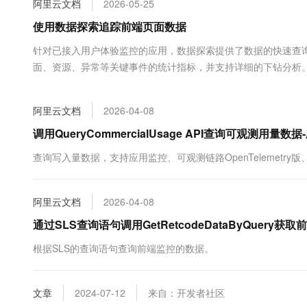
阿里云文档
2026-05-25
大数据开发治理平台 Data
AI 产品 免费试用
网络
安全
云开发大赛
Tableau 订阅
使用数据探索追踪前端页面数据
1亿+ 大模型 tokens 和 
可观测
入门学习赛
中间件
AI空中课堂在线直播课
针对已接入用户体验监控的应用，数据探索提供了数据的快速查
云防火墙
140+云产品 免费试用
大模型服务
面、资源、异常等关键事件的统计指标，并支持详细的下钻分析
上云与迁云
云原生的云上边界网络安全
产品新客免费试用，最长1
数据库
生态解决方案
千问AI平台-Token Plan
企业出海
大模型ACA认证体验
大数据计算
阿里云文档
2026-04-08
助力企业全员 AI 认知与能
行业生态解决方案
政企业务
媒体服务
千问AI平台-模型体验
调用QueryCommercialUsage API查询可观测用量
开发者生态解决方案
在线体验全尺寸、多种模态
企业服务与云通信
查询写入量数据，支持应用监控、可观测链路OpenTelemetry版
AI 开发和 AI 应用解决
Happy 系列大模型
域名与网站
阿里云文档
2026-04-08
终端用户计算
通过SLS查询语句调用GetRetcodeDataByQuer
Serverless
大模型解决方案
根据SLS的查询语句查询前端监控的数据。
开发工具
快速部署 Dify，高效搭建 
文章
2024-07-12
来自：开发者社区
迁移与运维管理