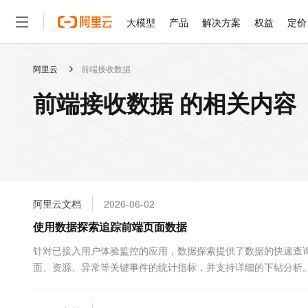
大模型
产品
解决方案
权益
定价
阿里云
前端接收数据
大模型
产品
解决方案
权益
定价
云市场
伙伴
服务
了解阿里云
精选产品
精选解决方案
普惠上云
产品定价
精选商城
成为销售伙伴
售前咨询
为什么选择阿里云
千问AI平台
前端接收数据 的相关内容
了解云产品的定价详情
大模型服务平台百炼
千问办公，解锁你的工作
普惠上云 官方力荐
分销伙伴
在线服务
网站建设
什么是云计算
大
大模型服务与应用平台
企业级Agent产品，直接
云服务器38元/年起，超
咨询伙伴
多端小程序
技术领先
云上成本管理
售后服务
轻量应用服务器
Agency Agents：拥
官方推荐返现计划
大模型
精选产品
精选解决方案
Salesforce 国际版订阅
稳定可靠
管理和优化成本
推荐新用户得奖励，单订单
销售伙伴合作计划
自助服务
友盟天域
安全合规
人工智能与机器学习
AI
文本生成
云数据库 RDS
HappyHorse 打造一
云工开物
无影生态合作计划
在线服务
阿里云文档
2026-06-02
观测云
分析师报告
高校专属算力普惠，学生认
计算
互联网应用开发
Qwen3.8-Max
HOT
Salesforce On Alibaba C
工单服务
使用数据探索追踪前端页面数据
智能体时代全能旗舰模型
Tuya 物联网平台阿里云
研究报告与白皮书
人工智能平台 PAI
快速拥有专属 OpenClaw
大模
Consulting Partner 合
大数据
容器
免费试用
短信专区
一站式AI开发、训练和推
针对已接入用户体验监控的应用，数据探索提供了数据的快速查
蓝凌 OA
Qwen3.7-Plus
AI 大模型销售与服务生
现代化应用
面、资源、异常等关键事件的统计指标，并支持详细的下钻分析
存储
天池大赛
能看、能想、能动手的多模
云解析DNS
解决方案免费试用 新老
电子合同
最高领取价值200元试用
安全
网络与CDN
AI 算法大赛
Qwen3-VL-Plus
畅捷通