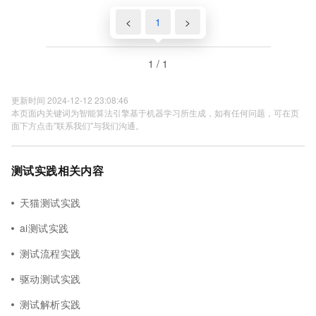
<
1
>
1 / 1
更新时间 2024-12-12 23:08:46
本页面内关键词为智能算法引擎基于机器学习所生成，如有任何问题，可在页
面下方点击"联系我们"与我们沟通。
测试实践相关内容
天猫测试实践
ai测试实践
测试流程实践
驱动测试实践
测试解析实践