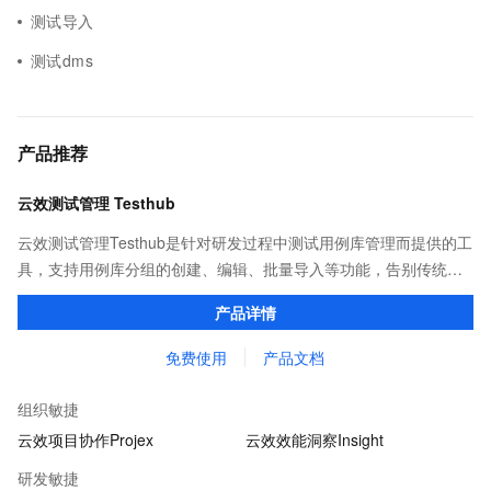
测试导入
测试dms
产品推荐
云效测试管理 Testhub
云效测试管理Testhub是针对研发过程中测试用例库管理而提供的工
具，支持用例库分组的创建、编辑、批量导入等功能，告别传统项
目管理中测试用例重复撰写、用例信息共享不易的问题，成为测试
产品详情
人员专属的「武器库」。
免费使用
产品文档
组织敏捷
云效项目协作Projex
云效效能洞察Insight
研发敏捷