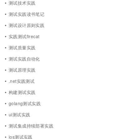
测试技术实践
测试实践读书笔记
测试设计原则实践
实践测试firecat
测试质量实践
测试实践自动化
测试原理实践
.net实践测试
构建测试实践
golang测试实践
ui测试实践
测试集成持续部署实践
ios测试实践