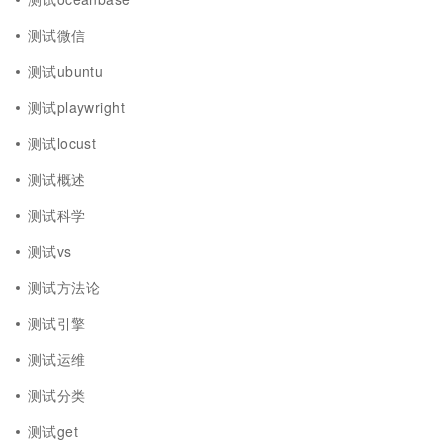
测试微信
测试ubuntu
测试playwright
测试locust
测试概述
测试科学
测试vs
测试方法论
测试引擎
测试运维
测试分类
测试get