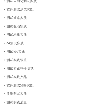
测试自动化测试实践
软件测试测试实践
测试策略实践
测试驱动实践
测试构建实践
c#测试实践
测试tdd实践
测试实践双重
测试实践软件测试
测试实践产品
软件测试策略实践
质量测试实践
测试实践质量