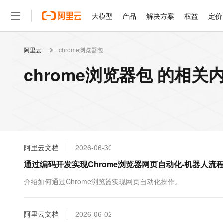
大模型
产品
解决方案
权益
定价
阿里云
chrome浏览器包
大模型
产品
解决方案
权益
定价
云市场
伙伴
服务
了解阿里云
精选产品
精选解决方案
普惠上云
产品定价
精选商城
成为销售伙伴
售前咨询
为什么选择阿里云
千问AI平台
chrome浏览器包 的相关
了解云产品的定价详情
大模型服务平台百炼
千问办公，解锁你的工作
普惠上云 官方力荐
分销伙伴
在线服务
网站建设
什么是云计算
大
大模型服务与应用平台
企业级Agent产品，直接
云服务器38元/年起，超
咨询伙伴
多端小程序
技术领先
云上成本管理
售后服务
轻量应用服务器
Agency Agents：拥
官方推荐返现计划
大模型
精选产品
精选解决方案
Salesforce 国际版订阅
稳定可靠
管理和优化成本
推荐新用户得奖励，单订单
销售伙伴合作计划
自助服务
友盟天域
安全合规
人工智能与机器学习
AI
文本生成
云数据库 RDS
HappyHorse 打造一
云工开物
无影生态合作计划
在线服务
阿里云文档
2026-06-30
观测云
分析师报告
高校专属算力普惠，学生认
计算
互联网应用开发
Qwen3.8-Max
HOT
Salesforce On Alibaba C
工单服务
通过编码开发实现Chrome浏览器网页自动化-机器人流
智能体时代全能旗舰模型
Tuya 物联网平台阿里云
研究报告与白皮书
人工智能平台 PAI
快速拥有专属 OpenClaw
大模
Consulting Partner 合
大数据
容器
免费试用
短信专区
一站式AI开发、训练和推
介绍如何通过Chrome浏览器实现网页自动化操作。
蓝凌 OA
Qwen3.7-Plus
AI 大模型销售与服务生
现代化应用
存储
天池大赛
能看、能想、能动手的多模
云解析DNS
解决方案免费试用 新老
电子合同
最高领取价值200元试用
安全
阿里云文档
网络与CDN
2026-06-02
AI 算法大赛
Qwen3-VL-Plus
畅捷通