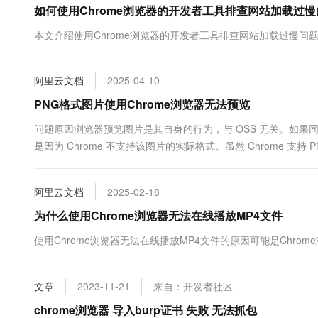
如何使用Chrome浏览器的开发者工具排查网站加载过
大数据开发治理平台 Data
AI 产品 免费试用
网络
安全
云开发大赛
Tableau 订阅
1亿+ 大模型 tokens 和 
本文介绍使用Chrome浏览器的开发者工具排查网站加载过慢问
可观测
入门学习赛
中间件
AI空中课堂在线直播课
云防火墙
140+云产品 免费试用
大模型服务
上云与迁云
云原生的云上边界网络安全
产品新客免费试用，最长1
数据库
阿里云文档
2025-04-10
生态解决方案
千问AI平台-Token Plan
企业出海
大模型ACA认证体验
PNG格式图片使用Chrome浏览器无法预览
大数据计算
助力企业全员 AI 认知与能
行业生态解决方案
政企业务
问题原因浏览器预览图片是其自身的行为，与 OSS 无关。如果同一张
媒体服务
千问AI平台-模型体验
开发者生态解决方案
是因为 Chrome 不支持该图片的实际格式。虽然 Chrome 
在线体验全尺寸、多种模态
企业服务与云通信
标...
AI 开发和 AI 应用解决
Happy 系列大模型
域名与网站
阿里云文档
2025-02-18
为什么使用Chrome浏览器无法在线播放MP4文件
终端用户计算
使用Chrome浏览器无法在线播放MP4文件的原因可能是Chr
Serverless
大模型解决方案
开发工具
快速部署 Dify，高效搭建 
文章
2023-11-21
来自：开发者社区
迁移与运维管理
chrome浏览器 导入burp证书 失败 无法抓包