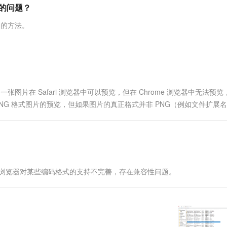
服务生态伙伴
视觉 Coding、空间感知、多模态思考等全面升级
1M上下文，专为长程任务能力而生
云工开物
慢的问题？
企业应用
Works
Night Plan 支持 Qwen 3.8-Max
云原生大数据计算服务 MaxCompute
AI 办公
容器服务 Kub
NEW
Red Hat
30+ 款产品免费体验
Data Agent 驱动的一站式 Data+AI 开发治理平台
夜间 5 折，Qwen/Meoo/TokenPlan 客户专享
面向分析的企业级SaaS模式云数据仓库
AI智能应用
提供一站式管
科研合作
题的方法。
ERP
堂（旗舰版）
SUSE
智能客服
AI 应用构建
大模型原生
CRM
防护产品
2个月
自动承接线索
建站小程序
Qoder
大模型服务平台百炼-应用模版
OA 办公系统
HOT
NEW
面向真实软件
个人版上线、团队版降价；千问3.8-Max首发发尝鲜
丰富多元化的应用模版和解决方案
力提升
财税管理
模板建站
图片在 Safari 浏览器中可以预览，但在 Chrome 浏览器中无法预览
万有无界
大模型服务平台百炼-智能体
400电话
定制建站
支持 PNG 格式图片的预览，但如果图片的真正格式并非 PNG（例如文件扩展
的模型效果
灵活可视化地构建企业级 Agent
方案
广告营销
模板小程序
秒悟
人工智能平台 PAI
定制小程序
云端极速 AI 
新一代 AI 视频生成模型，深度适配广告营销等场景
AI Native 的算法工程平台，一站式完成建模、训练、推理服务部署
APP 开发
ome浏览器对某些编码格式的支持不完善，存在兼容性问题。
建站系统
AI 应用
10分钟微调：让0.6B模型媲美235B模
多模态数据信
型
依托云原生高可用架构,实现Dify私有化部署
用1%尺寸在特定领域达到大模型90%以上效果