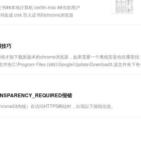
一个 AI 助手
超强辅助，Bol
本地计算机 certlm.msc ##当前用户
即刻拥有 DeepSeek-R1 满血版
在企业官网、通讯软件中为客户提供 AI 客服
书改成 crt4.导入证书到chrome浏览器
多种方案随心选，轻松解锁专属 DeepSeek
用技巧
网络才能下载新版本的chrome浏览器，如果需要一个离线安装包在哪里找？
gram Files (x86)\Google\Update\Download3.该文件夹下
NSPARENCY_REQUIRED报错
置chrome53内核）在访问HTTPS网站时，出现以下报错信息。