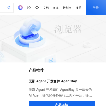
文档
备案
控制台
注册
登录
验
作计划
器
AI 活动
专业服务
服务伙伴合作计划
开发者社区
加入我们
产品动态
服务平台百炼
阿里云 OPC 创新助力计划
一站式生成采购清单，支持单品或批量购买
io：打造专属 AI 语音助手
S产品伙伴计划（繁花）
峰会
CS
造的大模型服务与应用开发平台
一句话生成原生可编辑精美 PPT 文稿
AI 生产力先锋
Al MaaS 服务伙伴赋能合作
域名
博文
Careers
至高可申请百万元
Qwen3.8-Max 模型上线
开启高性价比 AI 编程新体验
弹性可伸缩的云计算服务
Qwen-Audio-3.0-Realtime 端到端实时语音角色扮演
输入一句话想法, 轻松生成专业的 PPT
先锋实践拓展 AI 生产力的边界
Token 补贴，五大权
计划
海大会
伙伴信用分合作计划
商标
问答
社会招聘
益加速 OPC 成功
eek-V4-Pro
SS
一键部署幻兽帕鲁游戏服务器
飞天发布时刻
HOT
Open Search 向量检索版支
划
备案
电子书
校园招聘
pSeek-V4-Pro
视频创作，一键激活电商全链路生产力
稳定、安全、高性价比、高性能的云存储服务
一键购买专属联机服务器，轻松开启游戏
所见，即是所愿
持视频检索 Pipeline 功能
更多支持
划
公司注册
镜像站
视频生成
语音识别与合成
专属 QwenPaw
漫剧工坊：一站式动画创作平台
AI 实训营
HOT
应用身份服务 (IDaaS)
合作伙伴培训与认证
产品推荐
划
上云迁移
站生成，高效打造优质广告素材
全接入的云上超级电脑
从聊天伙伴进化为能主动干活的本地数字员工
快速生产连贯的高质量长漫剧
从基础到进阶，Agent 创客手把手教你
OpenClaw 管理能力上线
e-1.1-T2V
Qwen3-TTS-Flash
lScope
我要反馈
查询合作伙伴
畅细腻的高质量视频
离线语音合成大模型，多语言方言自适应，低延迟高稳定
n Alibaba Cloud ISV 合作
代维服务
建企业门户网站
10 分钟搭建微信、支付宝小程序
无影 Agent 开发套件 AgentBay
MaxCompute MaxFrame 提
创新加速
ope
登录合作伙伴管理后台
我要建议
站，无忧落地极速上线
以可视化方式快速构建移动和 PC 门户网站
国内短信简单易用，安全可靠，秒级触达，全球覆盖200+国家和地区。
高效部署网站，快速应用到小程序
供自动弹性内存功能
e-1.1-I2V
Cosyvoice-V3-Flash
无影 Agent 开发套件 AgentBay 是一款专为
安全
畅自然，细节丰富
高表现力语音合成大模型，语音克隆听感自然
我要投诉
PolarDB
AI Agent 提供的任务执行工具和平台，提供
上云场景组合购
Milvus 弹性伸缩功能新增节
伴
漫剧创作，剧本、分镜、视频高效生成
100%兼容MySQL、PostgreSQL，兼容Oracle，支持集中和分布式
覆盖90%+业务场景，专享组合折扣价
点支持范围
浏览器（Browser Use）、桌面（Computer
2V
VPN
Fun-ASR
产品详情