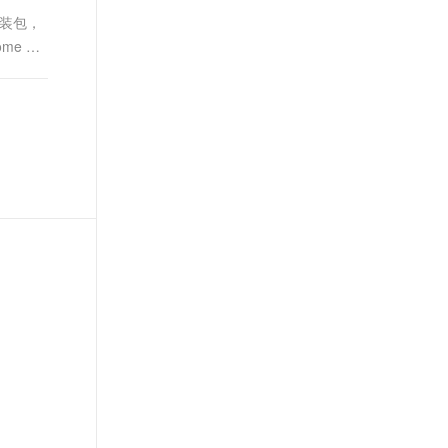
安装包，
me 安