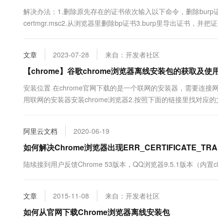
10 分钟在聊天系统中增加
专有云
解决办法：1.删除原先存在的证书依次输入以下命令，删除burp证书##
certmgr.msc2.从浏览器里删除bp证书3.burp里导出证书，并把证
文章
2023-07-28
来自：开发者社区
【chrome】谷歌chrome浏览器离线安装包的获取及使
安装位置 在chrome官网下载的是一个联网的安装器，需要连接
用联网的安装器安装chrome浏览器2.按照下面的链接里找对应的文件夹C:\Pro
{abcd-dasf-....}的文件...
阿里云文档
2020-06-19
如何解决Chrome浏览器出现ERR_CERTIFICATE_TRA
陆续接到用户反馈Chrome 53版本，QQ浏览器9.5.1版本（内
文章
2015-11-08
来自：开发者社区
如何从官网下载Chrome浏览器离线安装包