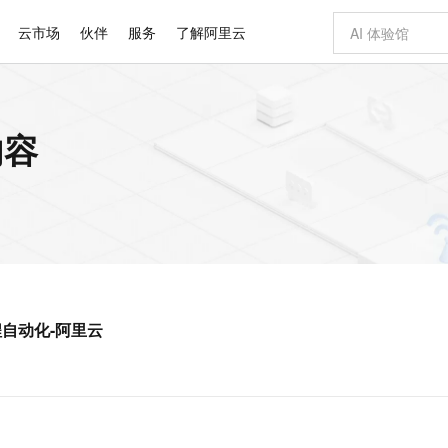
云市场
伙伴
服务
了解阿里云
AI 特惠
数据与 API
成为产品伙伴
企业增值服务
最佳实践
价格计算器
AI 场景体
基础软件
产品伙伴合
阿里云认证
市场活动
配置报价
大模型
内容
自助选配和估算价格
新方式
睿译宝，AI翻译排版一步到位
智启 AI 普惠权益
产品生态集成认证中心
企业支持计划
云上春晚
域名与网站
千问官方 MaaS 平台，为开发者和 Agent 而生，新用户赠送 1 亿 + tokens 额度
Qwen Aud
AI Coding
阿里云Maa
2026 阿里云
云服务器 E
为企业打
数据集
Windows
大模型认证
模型
NEW
NEW
交付可用成果
值低价云产品抢先购
上传文档即自动完成翻译和格式还原
至高享 1亿+免费 tokens，加速 Al 应用落地
提供智能易用的域名与建站服务
智能编程，一键
安全可靠、
产品生态伙伴
专家技术服务
云上奥运之旅
弹性计算合作
阿里云中企出
手机三要素
宝塔 Linux
全部认证
价格优势
有专属领域专家
GLM-5.2：长任务时代开源旗舰模型
阿里云 OPC 创新助力计划
千问大模型
即刻拥有 DeepS
AI 电商营销
对象存储 O
大模型
产品生态伙伴工作台
企业增值服务台
云栖战略参考
云存储合作计
云栖大会
身份实名认证
CentOS
训练营
推动算力普惠，释放技术红利
最高返9万
多领域专家智能体,一键组建 AI 虚拟交付团队
快速构建应用程序和网站，即刻迈出上云第一步
至高百万元 Token 补贴，加速一人公司成长
多元化、高性能、安全可靠的大模型服务
真正可用的 1M 上下文,一次完成代码全链路开发
轻松解锁专属 Dee
从图文生成到
云上的中国
数据库合作计
活动全景
短信
Docker
图片和
站式影视创作平台
Hermes Agent，打造自进化智能体
Token Plan 模型订阅计划
数字证书管理服务（原SSL证书）
5 分钟轻松部署
AI 广告创作
无影云电脑
企业成长
NEW
信息公告
看见新力量
云网络合作计
OCR 文字识别
JAVA
证享300元代金券
可视化编排打通从文字构思到成片全链路闭环
全托管，含MySQL、PostgreSQL、SQL Server、MariaDB多引擎
自主进化，持久记忆，越用越聪明
Qwen3.8-Max 首发尝鲜，限时加量 10 倍，夜间低至2折
实现全站HTTPS，呈现可信的WEB访问
图文、视频一
随时随地安
Kimi-K3
HappyHors
NEW
魔搭 Mode
loud
服务实践
官网公告
程自动化-阿里云
Kimi 最新旗舰模型，长程编程与推理利器
让文字生成流
金融模力时刻
Salesforce O
版
发票查验
全能环境
Claude Code + GStack 打造工程团队
千问办公，限时限量积分加倍
Qoder
低代码高效构
AI 建站
短信服务
型
NEW
作计划
计划
创新中心
魔搭 ModelSc
健康状态
理服务
让AI从“聊天伙伴”进化为能干活的“数字员工”
安装技能 GStack，拥有专属 AI 工程团队
你的AI工作搭子，覆盖日常办公高频场景
面向真实软件的智能体编程平台
0 代码专业建
客户案例
天气预报查询
操作系统
Deepseek-v4-pro
HappyHors
态合作计划
态智能体模型
旗舰 MoE 大模型，百万上下文与顶尖推理能力
图生视频，流
同享
万小智 AI 建站低至 15元/月
Qoder CN
AI 短剧/漫剧
云原生数据库 
快递物流查询
WordPress
成为服务伙
高校合作
点，立即开启云上创新
覆盖公网/内网、递归/权威、移动APP等全场景解析服务
送.CN域名，送备案服务码
基于千问大模型等，支持代码智能生成、研发智能问答
AI助力短剧
GLM-5.2
Wan2.7-T
Ubuntu