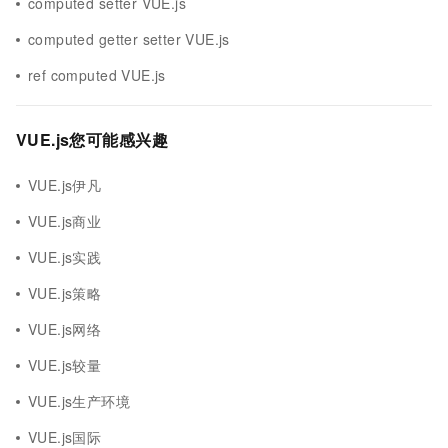
computed setter VUE.js
computed getter setter VUE.js
ref computed VUE.js
VUE.js您可能感兴趣
VUE.js伊凡
VUE.js商业
VUE.js实践
VUE.js策略
VUE.js网络
VUE.js较量
VUE.js生产环境
VUE.js国际