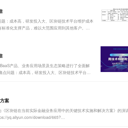
服务生态伙伴
视觉 Coding、空间感知、多模态思考等全面升级
1M上下文，专为长程任务能力而生
云工开物
企业应用
Works
Night Plan 支持 Qwen 3.8-Max
云原生大数据计算服务 MaxCompute
AI 办公
容器服务 Kub
NEW
Red Hat
信
30+ 款产品免费体验
Data Agent 驱动的一站式 Data+AI 开发治理平台
夜间 5 折，Qwen/Meoo/TokenPlan 客户专享
面向分析的企业级SaaS模式云数据仓库
AI智能应用
提供一站式管
科研合作
ERP
堂（旗舰版）
SUSE
问题：成本高，研发投入大、区块链技术平台维护成本
智能客服
AI 应用构建
大模型原生
CRM
有标准化支撑产品，难以大范围应用到其他客户。对
防护产品
2个月
自动承接线索
，无法清晰明确哪些业务场景适合与区块链结合；方
建站小程序
Qoder
大模型服务平台百炼-应用模版
OA 办公系统
HOT
NEW
乏安全稳定的生产级平台。 ....
面向真实软件
个人版上线、团队版降价；千问3.8-Max首发发尝鲜
丰富多元化的应用模版和解决方案
力提升
财税管理
模板建站
万有无界
大模型服务平台百炼-智能体
信
400电话
定制建站
的模型效果
灵活可视化地构建企业级 Agent
对BaaS产品、业务应用场景及生态策略进行了全面解
方案
广告营销
模板小程序
大痛点问题：成本高，研发投入大、区块链技术平台维
秒悟
人工智能平台 PAI
定制小程序
云端极速 AI 
差，没有标准化支撑产品，难以大范围应用到其他客
新一代 AI 视频生成模型，深度适配广告营销等场景
AI Native 的算法工程平台，一站式完成建模、训练、推理服务部署
清，无法清晰明确哪些....
APP 开发
建站系统
方案
题为《区块链在当前实际金融业务应用中的关键技术实施和解决方案》的演
AI 应用
10分钟微调：让0.6B模型媲美235B模
多模态数据信
iyun.com/download/665?
型
依托云原生高可用架构,实现Dify私有化部署
用1%尺寸在特定领域达到大模型90%以上效果