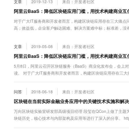
文章
2019-12-13
来自：开发者社区
大数据开发治理平台 Data
AI 产品 免费试用
网络
安全
云开发大赛
Tableau 订阅
阿里云BaaS：降低区块链应用门槛，用技术构建商业互
1亿+ 大模型 tokens 和 
可观测
入门学习赛
中间件
AI空中课堂在线直播课
对于广大IT服务商和开发者而言，构建区块链应用存在三大痛点
云防火墙
140+云产品 免费试用
大模型服务
高；效益低，企业客户触达困难、解决方案难中标；标准差，没
上云与迁云
云原生的云上边界网络安全
产品新客免费试用，最长1
数据库
于众多企业而言，对于全面拥抱区块链存在三大困惑：场景不清
生态解决方案
千问AI平台-Token Plan
企业出海
大模型ACA认证体验
案不定，找不到合适的IT服务商定制区块链解决方案；落地困难，缺
大数据计算
文章
2019-05-08
来自：开发者社区
助力企业全员 AI 认知与能
行业生态解决方案
政企业务
媒体服务
千问AI平台-模型体验
阿里云BaaS：降低区块链应用门槛，用技术构建商业互
开发者生态解决方案
在线体验全尺寸、多种模态
企业服务与云通信
5月8日，阿里云召开区块链服务（BaaS）商业化发布会，会上
AI 开发和 AI 应用解决
读。 对于广大IT服务商和开发者而言，构建区块链应用存在三
Happy 系列大模型
域名与网站
护成本高；效益低，企业客户触达困难、解决方案难中标；标准
户。对于众多企业而言，对于全面拥抱区块链存在三大困惑：场景不
终端用户计算
问答
2018-06-18
来自：开发者社区
Serverless
区块链在当前实际金融业务应用中的关键技术实施和解决
大模型解决方案
万向区块链实验室研发部高级项目经理 段玺在QCon上做了主
开发工具
快速部署 Dify，高效搭建 
块链历史，核心技术与内部架构及应用等进行了深入的分享。 https://yq.al
迁移与运维管理
spm=a2c4e.11154804.0.0.68cc6a79uuZGgg