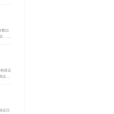
..
有数以
叹。 近
...
与检疫证
国企业
格近日