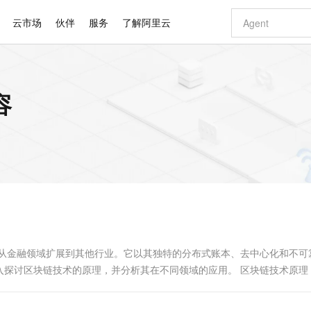
云市场
伙伴
服务
了解阿里云
AI 特惠
数据与 API
成为产品伙伴
企业增值服务
最佳实践
价格计算器
AI 场景体
基础软件
产品伙伴合
阿里云认证
市场活动
配置报价
大模型
容
自助选配和估算价格
新方式
睿译宝，AI翻译排版一步到位
智启 AI 普惠权益
产品生态集成认证中心
企业支持计划
云上春晚
域名与网站
千问官方 MaaS 平台，为开发者和 Agent 而生，新用户赠送 1 亿 + tokens 额度
Qwen Aud
AI Coding
阿里云Maa
2026 阿里云
云服务器 E
为企业打
数据集
Windows
大模型认证
模型
NEW
NEW
交付可用成果
值低价云产品抢先购
上传文档即自动完成翻译和格式还原
至高享 1亿+免费 tokens，加速 Al 应用落地
提供智能易用的域名与建站服务
智能编程，一键
安全可靠、
产品生态伙伴
专家技术服务
云上奥运之旅
弹性计算合作
阿里云中企出
手机三要素
宝塔 Linux
全部认证
价格优势
有专属领域专家
GLM-5.2：长任务时代开源旗舰模型
阿里云 OPC 创新助力计划
千问大模型
即刻拥有 DeepS
AI 电商营销
对象存储 O
大模型
产品生态伙伴工作台
企业增值服务台
云栖战略参考
云存储合作计
云栖大会
身份实名认证
CentOS
训练营
推动算力普惠，释放技术红利
最高返9万
多领域专家智能体,一键组建 AI 虚拟交付团队
快速构建应用程序和网站，即刻迈出上云第一步
至高百万元 Token 补贴，加速一人公司成长
多元化、高性能、安全可靠的大模型服务
真正可用的 1M 上下文,一次完成代码全链路开发
轻松解锁专属 Dee
从图文生成到
云上的中国
数据库合作计
活动全景
短信
Docker
图片和
站式影视创作平台
Hermes Agent，打造自进化智能体
Token Plan 模型订阅计划
数字证书管理服务（原SSL证书）
5 分钟轻松部署
AI 广告创作
无影云电脑
企业成长
NEW
信息公告
看见新力量
云网络合作计
OCR 文字识别
JAVA
证享300元代金券
可视化编排打通从文字构思到成片全链路闭环
全托管，含MySQL、PostgreSQL、SQL Server、MariaDB多引擎
自主进化，持久记忆，越用越聪明
Qwen3.8-Max 首发尝鲜，限时加量 10 倍，夜间低至2折
实现全站HTTPS，呈现可信的WEB访问
图文、视频一
随时随地安
Kimi-K3
HappyHors
NEW
魔搭 Mode
loud
服务实践
官网公告
Kimi 最新旗舰模型，长程编程与推理利器
让文字生成流
金融模力时刻
Salesforce O
版
发票查验
全能环境
Claude Code + GStack 打造工程团队
千问办公，限时限量积分加倍
Qoder
低代码高效构
AI 建站
短信服务
型
NEW
作计划
计划
创新中心
魔搭 ModelSc
健康状态
理服务
让AI从“聊天伙伴”进化为能干活的“数字员工”
安装技能 GStack，拥有专属 AI 工程团队
你的AI工作搭子，覆盖日常办公高频场景
面向真实软件的智能体编程平台
0 代码专业建
渐从金融领域扩展到其他行业。它以其独特的分布式账本、去中心化和不可
客户案例
天气预报查询
操作系统
Deepseek-v4-pro
HappyHors
态合作计划
探讨区块链技术的原理，并分析其在不同领域的应用。 区块链技术原理
态智能体模型
旗舰 MoE 大模型，百万上下文与顶尖推理能力
图生视频，流
同享
万小智 AI 建站低至 15元/月
Qoder CN
AI 短剧/漫剧
云原生数据库 
快递物流查询
WordPress
成为服务伙
共享、复制...
高校合作
点，立即开启云上创新
覆盖公网/内网、递归/权威、移动APP等全场景解析服务
送.CN域名，送备案服务码
基于千问大模型等，支持代码智能生成、研发智能问答
AI助力短剧
GLM-5.2
Wan2.7-T
Ubuntu