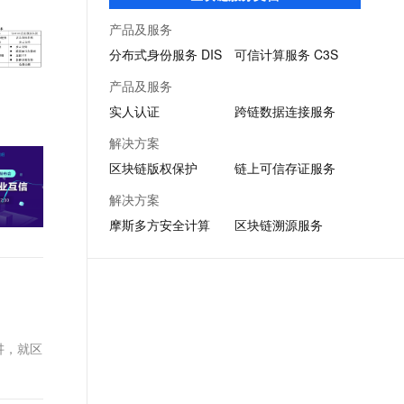
率，适用于供应链金融、商品溯源、版权等
文戏情感细腻自然，动作戏激烈拳拳到肉，实现更强表演能力
支持中英文自由切换，具备更强的噪声鲁棒性
ernetes 版 ACK
云聚AI 严选权益
AI 原生数据库服务发布
SSL 证书
业务场景。
产品及服务
，一键激活高效办公新体验
理容器应用的 K8s 服务
精选AI产品，从模型到应用全链提效
Agent 数据网关
堡垒机
分布式身份服务 DIS
可信计算服务 C3S
AI 用量加速计划
云原生数据库 PolarDB
应用
防火墙
产品及服务
、识别商机，让客服更高效、服务更出色。
新老同享，达量后返
Agentic Database 发布
实人认证
跨链数据连接服务
千问办公
主机安全
NEW
的智能体编程平台
一站式AI生产力平台
解决方案
AI 应用及服务市场
区块链版权保护
链上可信存证服务
伶鹊
企业级人与Agent协作平台，接入和调度多个数字员工
智能客服平台，对话机器人、对话分析、智能外呼
解决方案
AI 应用
摩斯多方安全计算
区块链溯源服务
大模型服务平台百炼 - 全妙
大模型
应用创作平台
多模态内容创作工具，已接入 DeepSeek
自然语言处理
数据标注
机器学习
讲，就区
息提取
与 AI 智能体进行实时音视频通话
从文本、图片、视频中提取结构化的属性信息
构建支持视频理解的 AI 音视频实时通话应用