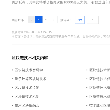
再次反弹，其中比特币价格再次破10000美元大关。 有如过
直上十万美元，还是最后落得一文不名，目前尚无人知晓，但其
信用基础源....
共有12条
<
1
2
>
跳转至：
GO
更新时间 2025-08-26 11:48:22
本页面内关键词为智能算法引擎基于机器学习所生成，如有任何问题，可在页
区块链技术相关内容
区块链技术密码学
区块链技术
量子计算区块链技术
区块链技术
区块链技术追溯
区块链技术
区块链技术机制
区块链技术
技术区块链融合
技术脉动区