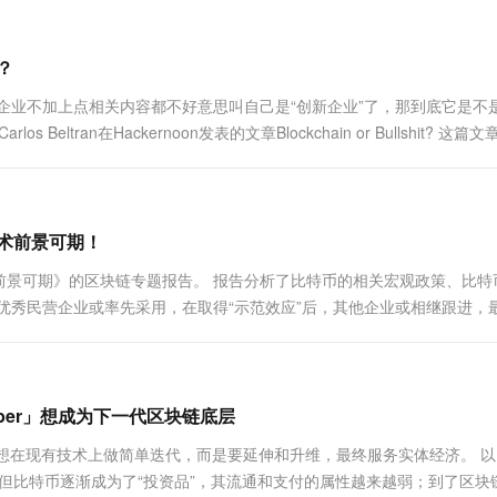
一个 AI 助手
超强辅助，Bol
即刻拥有 DeepSeek-R1 满血版
在企业官网、通讯软件中为客户提供 AI 客服
多种方案随心选，轻松解锁专属 DeepSeek
？
企业不加上点相关内容都不好意思叫自己是“创新企业”了，那到底它是不
Beltran在Hackernoon发表的文章Blockchain or Bullshit? 这篇
技术前景可期！
前景可期》的区块链专题报告。 报告分析了比特币的相关宏观政策、比特
优秀民营企业或率先采用，在取得“示范效应”后，其他企业或相继跟进，
政府可能会允许捐助者与受捐赠者“一对一” 的帮扶，提升公益慈善机构的
yber」想成为下一代区块链底层
r不想在现有技术上做简单迭代，而是要延伸和升维，最终服务实体经济。 
但比特币逐渐成为了“投资品”，其流通和支付的属性越来越弱；到了区块链