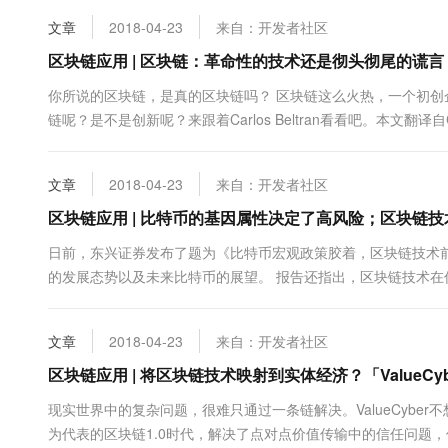
10 分钟在聊天系统中增加
专有云
文章
2018-04-23
来自：开发者社区
区块链应用 | 区块链：革命性的技术还是彻头彻尾的谎言
你所说的区块链，是真的区块链吗？ 区块链这么火热，一个初创
链呢？是不是创新呢？来跟着Carlos Beltran看看吧。本文翻译自Carlos 
来自Andreas Antonopoulos的《金钱的互联网》(The I....
文章
2018-04-23
来自：开发者社区
区块链应用 | 比特币的基因属性决定了高风险；区块链
日前，东兴证券发布了题为《比特币宏观政策胶着，区块链技术
的发展态势以及未来比特币的展望。 报告还指出，区块链技术在
府也会采用区块链技术用于公共产品的提供。 将来的公益慈善，
和公信力....
文章
2018-04-23
来自：开发者社区
区块链应用 | ​将区块链技术映射到实体经济？「ValueC
现实世界中的复杂问题，很难只通过一条链解决。ValueCybe
为代表的区块链1.0时代，解决了点对点价值传输中的信任问题，