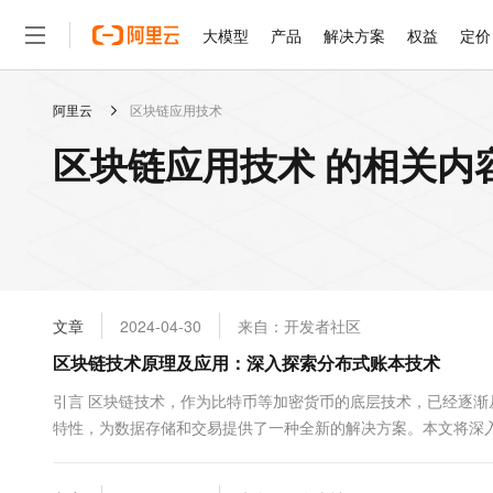
大模型
产品
解决方案
权益
定价
阿里云
区块链应用技术
大模型
产品
解决方案
权益
定价
云市场
伙伴
服务
了解阿里云
精选产品
精选解决方案
普惠上云
产品定价
精选商城
成为销售伙伴
售前咨询
为什么选择阿里云
千问AI平台
区块链应用技术 的相关内
了解云产品的定价详情
大模型服务平台百炼
千问办公，解锁你的工作
普惠上云 官方力荐
分销伙伴
在线服务
网站建设
什么是云计算
大
大模型服务与应用平台
企业级Agent产品，直接
云服务器38元/年起，超
咨询伙伴
多端小程序
技术领先
云上成本管理
售后服务
轻量应用服务器
Agency Agents：拥
官方推荐返现计划
大模型
精选产品
精选解决方案
Salesforce 国际版订阅
稳定可靠
管理和优化成本
推荐新用户得奖励，单订单
销售伙伴合作计划
自助服务
友盟天域
安全合规
人工智能与机器学习
AI
文本生成
云数据库 RDS
HappyHorse 打造一
云工开物
无影生态合作计划
在线服务
文章
2024-04-30
来自：开发者社区
观测云
分析师报告
高校专属算力普惠，学生认
计算
互联网应用开发
Qwen3.8-Max
HOT
Salesforce On Alibaba C
工单服务
区块链技术原理及应用：深入探索分布式账本技术
智能体时代全能旗舰模型
Tuya 物联网平台阿里云
研究报告与白皮书
人工智能平台 PAI
快速拥有专属 OpenClaw
大模
Consulting Partner 合
大数据
容器
免费试用
短信专区
一站式AI开发、训练和推
引言 区块链技术，作为比特币等加密货币的底层技术，已经逐
蓝凌 OA
Qwen3.7-Plus
AI 大模型销售与服务生
现代化应用
特性，为数据存储和交易提供了一种全新的解决方案。本文将深入
存储
天池大赛
能看、能想、能动手的多模
云解析DNS
解决方案免费试用 新老
电子合同
账本 区块链技术的核心是分布式账本，它是一种在网络参与者之间
最高领取价值200元试用
安全
网络与CDN
AI 算法大赛
Qwen3-VL-Plus
畅捷通