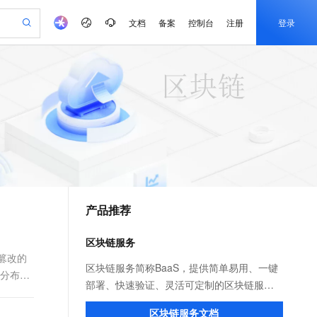
文档
备案
控制台
注册
登录
验
作计划
器
AI 活动
专业服务
服务伙伴合作计划
开发者社区
加入我们
产品动态
服务平台百炼
阿里云 OPC 创新助力计划
一站式生成采购清单，支持单品或批量购买
io：打造专属 AI 语音助手
S产品伙伴计划（繁花）
峰会
CS
造的大模型服务与应用开发平台
一句话生成原生可编辑精美 PPT 文稿
AI 生产力先锋
Al MaaS 服务伙伴赋能合作
域名
博文
Careers
至高可申请百万元
Qwen3.8-Max 模型上线
开启高性价比 AI 编程新体验
弹性可伸缩的云计算服务
Qwen-Audio-3.0-Realtime 端到端实时语音角色扮演
输入一句话想法, 轻松生成专业的 PPT
先锋实践拓展 AI 生产力的边界
Token 补贴，五大权
计划
海大会
伙伴信用分合作计划
商标
问答
社会招聘
益加速 OPC 成功
eek-V4-Pro
SS
一键部署幻兽帕鲁游戏服务器
飞天发布时刻
HOT
Open Search 向量检索版支
划
备案
电子书
校园招聘
pSeek-V4-Pro
视频创作，一键激活电商全链路生产力
稳定、安全、高性价比、高性能的云存储服务
一键购买专属联机服务器，轻松开启游戏
所见，即是所愿
持视频检索 Pipeline 功能
更多支持
划
公司注册
镜像站
视频生成
语音识别与合成
专属 QwenPaw
漫剧工坊：一站式动画创作平台
AI 实训营
HOT
应用身份服务 (IDaaS)
合作伙伴培训与认证
产品推荐
划
上云迁移
站生成，高效打造优质广告素材
全接入的云上超级电脑
从聊天伙伴进化为能主动干活的本地数字员工
快速生产连贯的高质量长漫剧
从基础到进阶，Agent 创客手把手教你
OpenClaw 管理能力上线
e-1.1-T2V
Qwen3-TTS-Flash
lScope
我要反馈
查询合作伙伴
畅细腻的高质量视频
离线语音合成大模型，多语言方言自适应，低延迟高稳定
n Alibaba Cloud ISV 合作
代维服务
建企业门户网站
10 分钟搭建微信、支付宝小程序
区块链服务
MaxCompute MaxFrame 提
创新加速
ope
登录合作伙伴管理后台
我要建议
站，无忧落地极速上线
以可视化方式快速构建移动和 PC 门户网站
国内短信简单易用，安全可靠，秒级触达，全球覆盖200+国家和地区。
高效部署网站，快速应用到小程序
供自动弹性内存功能
篡改的
e-1.1-I2V
Cosyvoice-V3-Flash
区块链服务简称BaaS，提供简单易用、一键
 分布式
安全
畅自然，细节丰富
高表现力语音合成大模型，语音克隆听感自然
我要投诉
PolarDB
部署、快速验证、灵活可定制的区块链服
上云场景组合购
Milvus 弹性伸缩功能新增节
伴
漫剧创作，剧本、分镜、视频高效生成
100%兼容MySQL、PostgreSQL，兼容Oracle，支持集中和分布式
覆盖90%+业务场景，专享组合折扣价
点支持范围
务，降低区块链应用开发门槛、提高开发效
2V
VPN
Fun-ASR
区块链服务文档