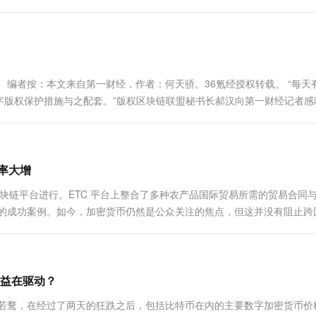
易造成网络拥堵，甚至瘫痪。 在底层设计上，比特币和以太坊分别对应..
 编者按：本文来自第一财经，作者：何天骄。36氪经授权转载。 “每天
版权保护措施与之配套。”版权区块链联盟秘书长郝汉向第一财经记者感
司起诉，涉嫌在未取得许可证、不支付费用的前提下，违规使用后者的数千首歌曲.
率大增
 ETC）的区块链平台进行。ETC 平台上整合了多种农产品国际贸易所需的贸易合同
多的成功案例。如今，加密货币仍然是公众关注的焦点，但这并没有阻止跨
已经开始尝试使用区块链技术。日前，一艘载有大豆的船....
利益在驱动？
之若鹜，在经过了两天的狂跌之后，包括比特币在内的主要数字加密货币价