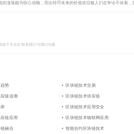
山车般的涨落颇为惊心动魄，而比特币未来的价值依旧被人们在争论不休着，
背后的区块链技术却足以引爆眼球。 事实上，比特币只是区块链的一种应
面下方点击"联系我们"与我们沟通。
新趋势
区块链技术交易
供应链追溯
区块链技术供应链
选举
区块链技术应用安全
供应链应用
区块链技术物联网应用
块链融合
智能合约区块链技术