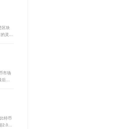
t.diy 一步搞定创意建站
构建大模型应用的安全防护体系
通过自然语言交互简化开发流程,全栈开发支持
通过阿里云安全产品对 AI 应用进行安全防护
是区块
文章的灵感
币市场
最后政
透明度
以比特币
2.0时