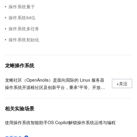
操作系统量子
操作系统64位
操作系统多任务
操作系统初始化
龙蜥操作系统
龙蜥社区（OpenAnolis）是面向国际的 Linux 服务器
+关注
操作系统开源根社区及创新平台，秉承“平等、开放、
协作、创新”的原则，理事会由阿里云、统信软件、龙
芯、Arm 、Intel 等 24 家国内外头部企业共同组成，有
相关实验场景
超过 1000 家来自芯片厂商、软件厂商、整机厂商、操
作系统厂商等覆盖操作系统全产业链的合作伙伴参与生
使用操作系统智能助手OS Copilot解锁操作系统运维与编程
态共建。