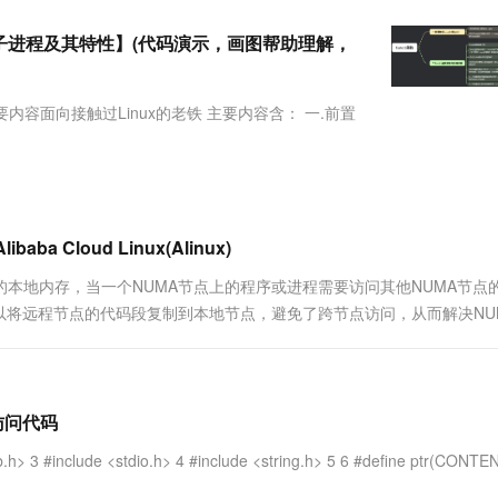
服务生态伙伴
视觉 Coding、空间感知、多模态思考等全面升级
1M上下文，专为长程任务能力而生
云工开物
企业应用
Works
Night Plan 支持 Qwen 3.8-Max
云原生大数据计算服务 MaxCompute
AI 办公
容器服务 Kub
NEW
Red Hat
【父子进程及其特性】(代码演示，画图帮助理解，
30+ 款产品免费体验
Data Agent 驱动的一站式 Data+AI 开发治理平台
夜间 5 折，Qwen/Meoo/TokenPlan 客户专享
面向分析的企业级SaaS模式云数据仓库
AI智能应用
提供一站式管
科研合作
ERP
堂（旗舰版）
SUSE
智能客服
AI 应用构建
大模型原生
CRM
要内容面向接触过Linux的老铁 主要内容含： 一.前置
防护产品
2个月
自动承接线索
建站小程序
Qoder
大模型服务平台百炼-应用模版
OA 办公系统
HOT
NEW
面向真实软件
个人版上线、团队版降价；千问3.8-Max首发发尝鲜
丰富多元化的应用模版和解决方案
力提升
财税管理
模板建站
万有无界
大模型服务平台百炼-智能体
400电话
定制建站
的模型效果
灵活可视化地构建企业级 Agent
Cloud Linux(Alinux)
方案
广告营销
模板小程序
秒悟
人工智能平台 PAI
自的本地内存，当一个NUMA节点上的程序或进程需要访问其他NUMA节点
定制小程序
云端极速 AI 
新一代 AI 视频生成模型，深度适配广告营销等场景
AI Native 的算法工程平台，一站式完成建模、训练、推理服务部署
将远程节点的代码段复制到本地节点，避免了跨节点访问，从而解决NU
APP 开发
建站系统
体访问代码
AI 应用
10分钟微调：让0.6B模型媲美235B模
多模态数据信
lib.h> 3 #include <stdio.h> 4 #include <string.h> 5 6 #define ptr(CONTE
型
依托云原生高可用架构,实现Dify私有化部署
用1%尺寸在特定领域达到大模型90%以上效果