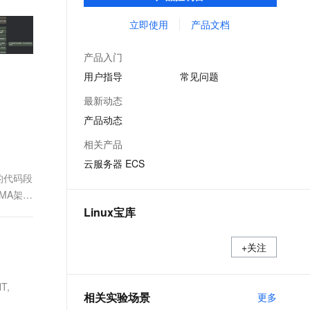
能，在提供云上最佳用户体验的同时，也针
文戏情感细腻自然，动作戏激烈拳拳到肉，实现更强表演能力
支持中英文自由切换，具备更强的噪声鲁棒性
ernetes 版 ACK
云聚AI 严选权益
AI 原生数据库服务发布
SSL 证书
对阿里云基础设施做了深度的优化。
立即使用
产品文档
，一键激活高效办公新体验
理容器应用的 K8s 服务
精选AI产品，从模型到应用全链提效
Agent 数据网关
堡垒机
AI 用量加速计划
云原生数据库 PolarDB
产品入门
应用
防火墙
、识别商机，让客服更高效、服务更出色。
新老同享，达量后返
Agentic Database 发布
用户指导
常见问题
千问办公
主机安全
NEW
最新动态
的智能体编程平台
一站式AI生产力平台
产品动态
AI 应用及服务市场
伶鹊
相关产品
企业级人与Agent协作平台，接入和调度多个数字员工
智能客服平台，对话机器人、对话分析、智能外呼
AI 应用
云服务器 ECS
大模型服务平台百炼 - 全妙
的代码段
大模型
应用创作平台
多模态内容创作工具，已接入 DeepSeek
MA架构
自然语言处理
Linux宝库
数据标注
+关注
机器学习
息提取
与 AI 智能体进行实时音视频通话
NT,
从文本、图片、视频中提取结构化的属性信息
构建支持视频理解的 AI 音视频实时通话应用
相关实验场景
更多