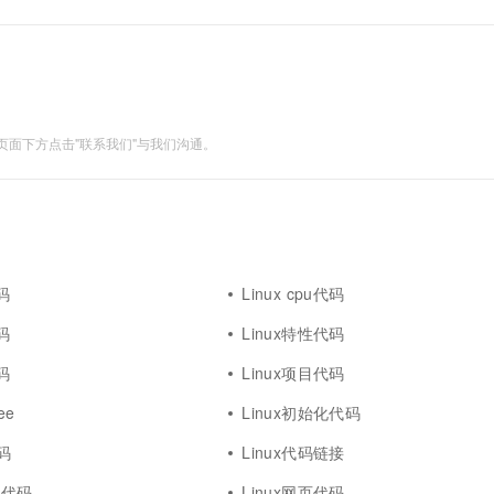
一个 AI 助手
超强辅助，Bol
即刻拥有 DeepSeek-R1 满血版
在企业官网、通讯软件中为客户提供 AI 客服
多种方案随心选，轻松解锁专属 DeepSeek
面下方点击"联系我们"与我们沟通。
码
Linux cpu代码
代码
Linux特性代码
码
Linux项目代码
ee
Linux初始化代码
代码
Linux代码链接
仓库代码
Linux网页代码