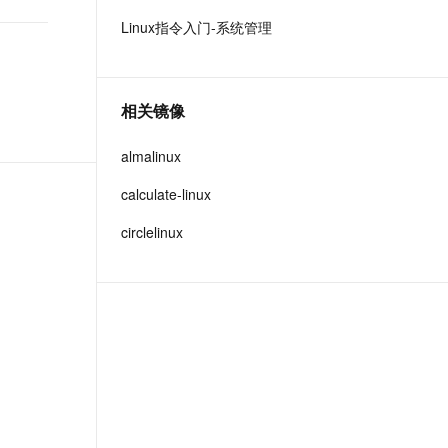
t.diy 一步搞定创意建站
构建大模型应用的安全防护体系
Linux指令入门-系统管理
通过自然语言交互简化开发流程,全栈开发支持
通过阿里云安全产品对 AI 应用进行安全防护
相关镜像
almalinux
calculate-linux
circlelinux