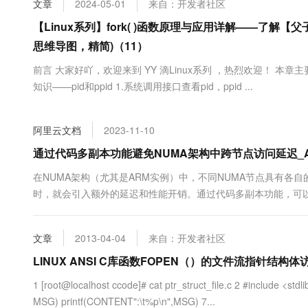
文章
2024-05-01
来自：开发者社区
大数据开发治理平台 Data
AI 产品 免费试用
网络
安全
云开发大赛
Tableau 订阅
【Linux系列】fork( )函数原理与应用详解——了解
1亿+ 大模型 tokens 和 
可观测
入门学习赛
中间件
思维导图，精简)（11）
AI空中课堂在线直播课
云防火墙
140+云产品 免费试用
大模型服务
上云与迁云
前言 大家好吖，欢迎来到 YY 滴Linux系列 ，热烈欢迎！ 本章主
云原生的云上边界网络安全
产品新客免费试用，最长1
数据库
生态解决方案
知识——pid和ppid 1.系统调用接口查看pid，ppid ...
千问AI平台-Token Plan
企业出海
大模型ACA认证体验
大数据计算
助力企业全员 AI 认知与能
行业生态解决方案
政企业务
媒体服务
阿里云文档
2023-11-10
千问AI平台-模型体验
开发者生态解决方案
在线体验全尺寸、多种模态
通过代码多副本功能避免NUMA架构中跨节点访问延迟_Alibaba 
企业服务与云通信
AI 开发和 AI 应用解决
Happy 系列大模型
在NUMA架构（尤其是ARM实例）中，不同NUMA节点具有各
域名与网站
时，就会引入额外的延迟和性能开销。通过代码多副本功能，可以
中因跨节点访问带来的性能延迟问题。
终端用户计算
文章
2013-04-04
来自：开发者社区
Serverless
大模型解决方案
LINUX ANSI C库函数FOPEN（）的文件流指针结构
开发工具
快速部署 Dify，高效搭建 
1 [root@localhost ccode]# cat ptr_struct_file.c 2 #include <std
迁移与运维管理
MSG) printf(CONTENT":\t%p\n",MSG) 7...