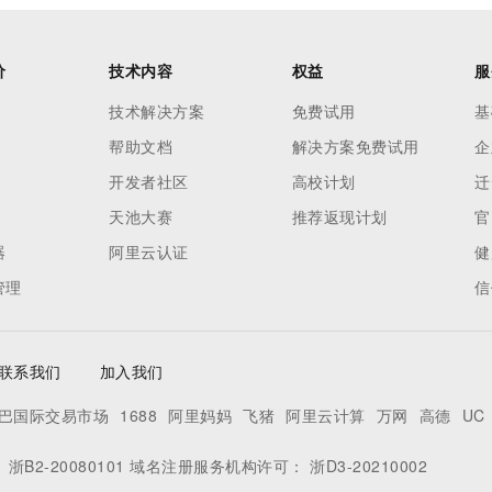
价
技术内容
权益
服
技术解决方案
免费试用
基
帮助文档
解决方案免费试用
企
开发者社区
高校计划
迁
天池大赛
推荐返现计划
官
器
阿里云认证
健
管理
信
联系我们
加入我们
巴国际交易市场
1688
阿里妈妈
飞猪
阿里云计算
万网
高德
UC
：
浙B2-20080101
域名注册服务机构许可：
浙D3-20210002