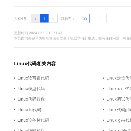
10 分钟在聊天系统中增加
专有云
共有4条
<
1
>
跳转至：
GO
更新时间 2024-05-02 12:51:45
本页面内关键词为智能算法引擎基于机器学习所生成，如有任何问题，可在页
Linux代码相关内容
Linux读写锁代码
Linux定位代
Linux模型代码
Linux c++
Linux代码行数
Linux调试代
Linux io代码
Linux代码git
Linux设备树代码
Linux g++
Linux访问代码
Linux git