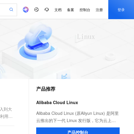
文档
备案
控制台
注册
登录
验
作计划
器
AI 活动
专业服务
服务伙伴合作计划
开发者社区
加入我们
产品动态
服务平台百炼
阿里云 OPC 创新助力计划
一站式生成采购清单，支持单品或批量购买
可编辑精美 PPT 文稿
S产品伙伴计划（繁花）
峰会
CS
造的大模型服务与应用开发平台
Agency Agents：拥有专属领域专家
AI 生产力先锋
Al MaaS 服务伙伴赋能合作
域名
博文
Careers
至高可申请百万元
Qwen3.8-Max 模型上线
 轻松生成专业的 PPT
开启高性价比 AI 编程新体验
弹性可伸缩的云计算服务
先锋实践拓展 AI 生产力的边界
多领域专家智能体,一键组建 AI 虚拟交付团队
Token 补贴，五大权
计划
海大会
伙伴信用分合作计划
商标
问答
社会招聘
益加速 OPC 成功
帕鲁游戏服务器
SS
HappyHorse 打造一站式影视创作平台
飞天发布时刻
HOT
Open Search 向量检索版支
划
备案
电子书
校园招聘
联机服务器，轻松开启游戏
视频创作，一键激活电商全链路生产力
稳定、安全、高性价比、高性能的云存储服务
所见，即是所愿
持视频检索 Pipeline 功能
可视化编排打通从文字构思到成片全链路闭环
更多支持
划
公司注册
镜像站
视频生成
语音识别与合成
 智能体与工作流应用
漫剧工坊：一站式动画创作平台
AI 实训营
应用身份服务 (IDaaS)
合作伙伴培训与认证
产品推荐
划
上云迁移
站生成，高效打造优质广告素材
全接入的云上超级电脑
通过阿里云百炼高效搭建AI应用,助力高效开发
快速生产连贯的高质量长漫剧
从基础到进阶，Agent 创客手把手教你
OpenClaw 管理能力上线
e-1.1-T2V
Qwen3-TTS-Flash
lScope
我要反馈
查询合作伙伴
畅细腻的高质量视频
离线语音合成大模型，多语言方言自适应，低延迟高稳定
n Alibaba Cloud ISV 合作
代维服务
建企业门户网站
10 分钟搭建微信、支付宝小程序
Alibaba Cloud Linux
MaxCompute MaxFrame 提
创新加速
ope
登录合作伙伴管理后台
我要建议
站，无忧落地极速上线
以可视化方式快速构建移动和 PC 门户网站
国内短信简单易用，安全可靠，秒级触达，全球覆盖200+国家和地区。
高效部署网站，快速应用到小程序
供自动弹性内存功能
放入到大
e-1.1-I2V
Cosyvoice-V3-Flash
Alibaba Cloud Linux (原Aliyun Linux) 是阿里
存利用效
安全
畅自然，细节丰富
高表现力语音合成大模型，语音克隆听感自然
我要投诉
PolarDB
云推出的下一代 Linux 发行版，它为云上应
上云场景组合购
Milvus 弹性伸缩功能新增节
伴
漫剧创作，剧本、分镜、视频高效生成
100%兼容MySQL、PostgreSQL，兼容Oracle，支持集中和分布式
覆盖90%+业务场景，专享组合折扣价
点支持范围
用程序环境提供 Linux 社区的最新增强功
2V
VPN
Fun-ASR
产品控制台