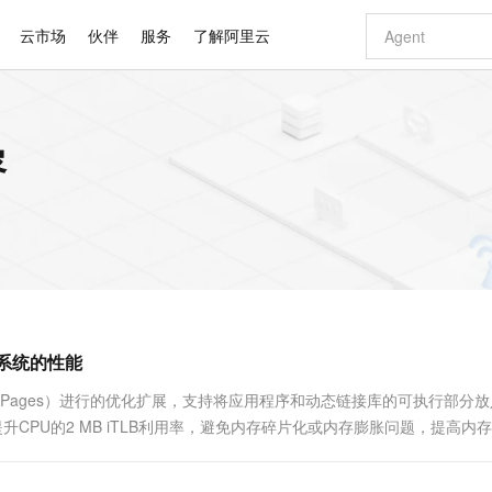
云市场
伙伴
服务
了解阿里云
AI 特惠
数据与 API
成为产品伙伴
企业增值服务
最佳实践
价格计算器
AI 场景体
基础软件
产品伙伴合
阿里云认证
市场活动
配置报价
大模型
容
自助选配和估算价格
步到位
智启 AI 普惠权益
产品生态集成认证中心
企业支持计划
云上春晚
域名与网站
Qwen Audio：打造专属 AI 语音助手
千问官方 MaaS 平台，为开发者和 Agent 而生，新用户赠送 1 亿 + tokens 额度
一句话生成原生
AI Coding
阿里云Maa
2026 阿里云
云服务器 E
为企业打
数据集
Windows
大模型认证
模型
NEW
NEW
格式还原
值低价云产品抢先购
至高享 1亿+免费 tokens，加速 Al 应用落地
提供智能易用的域名与建站服务
Qwen-Audio-3.0-Realtime 端到端实时语音角色扮演
输入一句话想法,
智能编程，一键
安全可靠、
产品生态伙伴
专家技术服务
云上奥运之旅
弹性计算合作
阿里云中企出
手机三要素
宝塔 Linux
全部认证
价格优势
开源旗舰模型
即刻拥有 DeepSeek-V4-Pro
阿里云 OPC 创新助力计划
千问大模型
一键部署幻兽
AI 电商营销
对象存储 O
大模型
产品生态伙伴工作台
企业增值服务台
云栖战略参考
云存储合作计
云栖大会
身份实名认证
CentOS
训练营
推动算力普惠，释放技术红利
最高返9万
真正可用的 1M 上下文,一次完成代码全链路开发
快速构建应用程序和网站，即刻迈出上云第一步
轻松解锁专属 DeepSeek-V4-Pro
至高百万元 Token 补贴，加速一人公司成长
多元化、高性能、安全可靠的大模型服务
一键购买专属
从图文生成到
云上的中国
数据库合作计
活动全景
短信
Docker
图片和
自进化智能体
5 分钟轻松部署专属 QwenPaw
Token Plan 模型订阅计划
数字证书管理服务（原SSL证书）
高效搭建 AI
AI 广告创作
无影云电脑
企业成长
NEW
HOT
信息公告
看见新力量
云网络合作计
OCR 文字识别
JAVA
越聪明
证享300元代金券
全托管，含MySQL、PostgreSQL、SQL Server、MariaDB多引擎
Qwen3.8-Max 首发尝鲜，限时加量 10 倍，夜间低至2折
实现全站HTTPS，呈现可信的WEB访问
从聊天伙伴进化为能主动干活的本地数字员工
图文、视频一
随时随地安
Kimi-K3
HappyHors
NEW
魔搭 Mode
loud
服务实践
官网公告
提升系统的性能
Kimi 最新旗舰模型，长程编程与推理利器
让文字生成流
金融模力时刻
Salesforce O
版
发票查验
全能环境
Claude Code + GStack 打造工程团队
千问办公，限时限量积分加倍
Qoder
低代码高效构
AI 建站
短信服务
型
NEW
作计划
计划
创新中心
魔搭 ModelSc
健康状态
理服务
让AI从“聊天伙伴”进化为能干活的“数字员工”
安装技能 GStack，拥有专属 AI 工程团队
你的AI工作搭子，覆盖日常办公高频场景
面向真实软件的智能体编程平台
0 代码专业建
t Huge Pages）进行的优化扩展，支持将应用程序和动态链接库的可执行部分
客户案例
天气预报查询
操作系统
Deepseek-v4-pro
HappyHors
态合作计划
并提升CPU的2 MB iTLB利用率，避免内存碎片化或内存膨胀问题，提高内
态智能体模型
旗舰 MoE 大模型，百万上下文与顶尖推理能力
图生视频，流
同享
万小智 AI 建站低至 15元/月
Qoder CN
AI 短剧/漫剧
云原生数据库 
快递物流查询
WordPress
成为服务伙
介绍代码大页的使用方法以及性能收益...
高校合作
点，立即开启云上创新
覆盖公网/内网、递归/权威、移动APP等全场景解析服务
送.CN域名，送备案服务码
基于千问大模型等，支持代码智能生成、研发智能问答
AI助力短剧
GLM-5.2
Wan2.7-T
Ubuntu