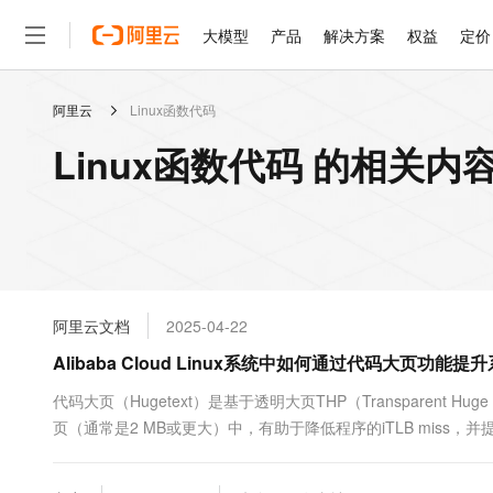
大模型
产品
解决方案
权益
定价
阿里云
Linux函数代码
大模型
产品
解决方案
权益
定价
云市场
伙伴
服务
了解阿里云
精选产品
精选解决方案
普惠上云
产品定价
精选商城
成为销售伙伴
售前咨询
为什么选择阿里云
千问AI平台
Linux函数代码 的相关内
了解云产品的定价详情
大模型服务平台百炼
睿译宝，AI翻译排版一
普惠上云 官方力荐
分销伙伴
在线服务
网站建设
什么是云计算
大
大模型服务与应用平台
上传文档即自动完成翻译和
云服务器38元/年起，超
咨询伙伴
多端小程序
技术领先
云上成本管理
售后服务
轻量应用服务器
GLM-5.2：长任务时代
官方推荐返现计划
大模型
精选产品
精选解决方案
Salesforce 国际版订阅
稳定可靠
管理和优化成本
推荐新用户得奖励，单订单
销售伙伴合作计划
自助服务
友盟天域
安全合规
人工智能与机器学习
AI
文本生成
云数据库 RDS
Hermes Agent，打造
云工开物
无影生态合作计划
在线服务
阿里云文档
2025-04-22
观测云
分析师报告
自主进化，持久记忆，越用
高校专属算力普惠，学生认
计算
互联网应用开发
Qwen3.8-Max
HOT
Salesforce On Alibaba C
工单服务
Alibaba Cloud Linux系统中如何通过代码大页功能
智能体时代全能旗舰模型
Tuya 物联网平台阿里云
研究报告与白皮书
人工智能平台 PAI
快速拥有专属 OpenClaw
大模
Consulting Partner 合
大数据
容器
免费试用
短信专区
一站式AI开发、训练和推
代码大页（Hugetext）是基于透明大页THP（Transparen
蓝凌 OA
Qwen3.7-Plus
AI 大模型销售与服务生
现代化应用
页（通常是2 MB或更大）中，有助于降低程序的iTLB miss，
存储
天池大赛
能看、能想、能动手的多模
云解析DNS
解决方案免费试用 新老
电子合同
率，适用于数据库、大型应用程序等大代码段业务场景。本文主要
最高领取价值200元试用
安全
网络与CDN
AI 算法大赛
Qwen3-VL-Plus
畅捷通