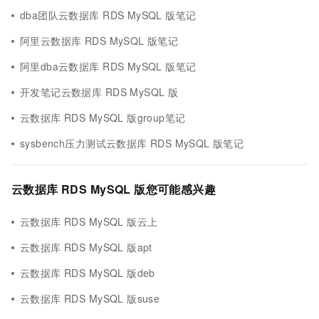
dba团队云数据库 RDS MySQL 版笔记
阿里云数据库 RDS MySQL 版笔记
阿里dba云数据库 RDS MySQL 版笔记
开发笔记云数据库 RDS MySQL 版
云数据库 RDS MySQL 版group笔记
sysbench压力测试云数据库 RDS MySQL 版笔记
云数据库 RDS MySQL 版您可能感兴趣
云数据库 RDS MySQL 版云上
云数据库 RDS MySQL 版apt
云数据库 RDS MySQL 版deb
云数据库 RDS MySQL 版suse