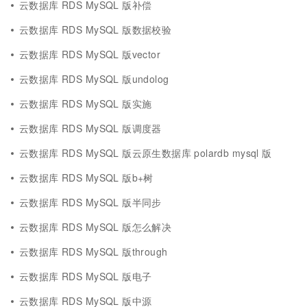
云数据库 RDS MySQL 版补偿
云数据库 RDS MySQL 版数据校验
云数据库 RDS MySQL 版vector
云数据库 RDS MySQL 版undolog
云数据库 RDS MySQL 版实施
云数据库 RDS MySQL 版调度器
云数据库 RDS MySQL 版云原生数据库 polardb mysql 版
云数据库 RDS MySQL 版b+树
云数据库 RDS MySQL 版半同步
云数据库 RDS MySQL 版怎么解决
云数据库 RDS MySQL 版through
云数据库 RDS MySQL 版电子
云数据库 RDS MySQL 版中源