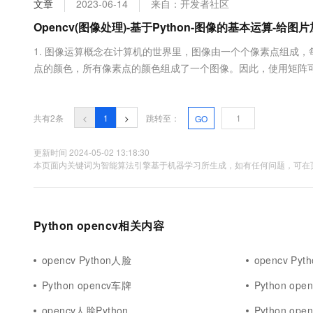
文章
2023-06-14
来自：开发者社区
大数据开发治理平台 Data
AI 产品 免费试用
网络
安全
云开发大赛
Tableau 订阅
Opencv(图像处理)-基于Python-图像的基本运算-给图
1亿+ 大模型 tokens 和 
可观测
入门学习赛
中间件
AI空中课堂在线直播课
1. 图像运算概念在计算机的世界里，图像由一个个像素点组成
云防火墙
140+云产品 免费试用
大模型服务
点的颜色，所有像素点的颜色组成了一个图像。因此，使用矩阵可
上云与迁云
云原生的云上边界网络安全
产品新客免费试用，最长1
数据库
于矩阵的运算。2. 图像运算2.1 add()将两张图片相加（矩阵的各个像素点分
生态解决方案
千问AI平台-Token Plan
企业出海
大模型ACA认证体验
参数：两张大小完全相同的图片。返回值计....
大数据计算
助力企业全员 AI 认知与能
行业生态解决方案
共有2条
<
1
>
跳转至：
GO
政企业务
媒体服务
千问AI平台-模型体验
开发者生态解决方案
在线体验全尺寸、多种模态
更新时间 2024-05-02 13:18:30
企业服务与云通信
本页面内关键词为智能算法引擎基于机器学习所生成，如有任何问题，可在页
AI 开发和 AI 应用解决
Happy 系列大模型
域名与网站
终端用户计算
Python opencv相关内容
Serverless
大模型解决方案
opencv Python人脸
opencv Py
开发工具
快速部署 Dify，高效搭建 
Python opencv车牌
Python op
迁移与运维管理
opencv人脸Python
Python op