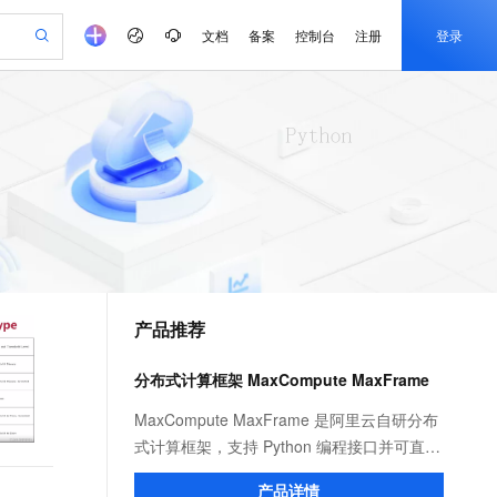
文档
备案
控制台
注册
登录
验
作计划
器
AI 活动
专业服务
服务伙伴合作计划
开发者社区
加入我们
产品动态
服务平台百炼
阿里云 OPC 创新助力计划
一站式生成采购清单，支持单品或批量购买
io：打造专属 AI 语音助手
S产品伙伴计划（繁花）
峰会
CS
造的大模型服务与应用开发平台
一句话生成原生可编辑精美 PPT 文稿
AI 生产力先锋
Al MaaS 服务伙伴赋能合作
域名
博文
Careers
至高可申请百万元
Qwen3.8-Max 模型上线
开启高性价比 AI 编程新体验
弹性可伸缩的云计算服务
Qwen-Audio-3.0-Realtime 端到端实时语音角色扮演
输入一句话想法, 轻松生成专业的 PPT
先锋实践拓展 AI 生产力的边界
Token 补贴，五大权
计划
海大会
伙伴信用分合作计划
商标
问答
社会招聘
益加速 OPC 成功
eek-V4-Pro
SS
一键部署幻兽帕鲁游戏服务器
飞天发布时刻
HOT
Open Search 向量检索版支
划
备案
电子书
校园招聘
pSeek-V4-Pro
视频创作，一键激活电商全链路生产力
稳定、安全、高性价比、高性能的云存储服务
一键购买专属联机服务器，轻松开启游戏
所见，即是所愿
持视频检索 Pipeline 功能
更多支持
划
公司注册
镜像站
视频生成
语音识别与合成
专属 QwenPaw
漫剧工坊：一站式动画创作平台
AI 实训营
HOT
应用身份服务 (IDaaS)
合作伙伴培训与认证
产品推荐
划
上云迁移
站生成，高效打造优质广告素材
全接入的云上超级电脑
从聊天伙伴进化为能主动干活的本地数字员工
快速生产连贯的高质量长漫剧
从基础到进阶，Agent 创客手把手教你
OpenClaw 管理能力上线
e-1.1-T2V
Qwen3-TTS-Flash
lScope
我要反馈
查询合作伙伴
畅细腻的高质量视频
离线语音合成大模型，多语言方言自适应，低延迟高稳定
n Alibaba Cloud ISV 合作
代维服务
建企业门户网站
10 分钟搭建微信、支付宝小程序
分布式计算框架 MaxCompute MaxFrame
MaxCompute MaxFrame 提
创新加速
ope
登录合作伙伴管理后台
我要建议
站，无忧落地极速上线
以可视化方式快速构建移动和 PC 门户网站
国内短信简单易用，安全可靠，秒级触达，全球覆盖200+国家和地区。
高效部署网站，快速应用到小程序
供自动弹性内存功能
e-1.1-I2V
Cosyvoice-V3-Flash
MaxCompute MaxFrame 是阿里云自研分布
安全
畅自然，细节丰富
高表现力语音合成大模型，语音克隆听感自然
我要投诉
PolarDB
式计算框架，支持 Python 编程接口并可直接
上云场景组合购
Milvus 弹性伸缩功能新增节
伴
漫剧创作，剧本、分镜、视频高效生成
100%兼容MySQL、PostgreSQL，兼容Oracle，支持集中和分布式
覆盖90%+业务场景，专享组合折扣价
点支持范围
使用 MaxCompute 计算资源及数据接口，与
2V
VPN
Fun-ASR
产品详情