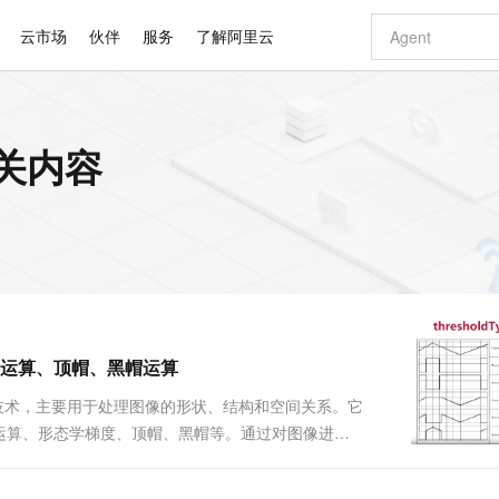
云市场
伙伴
服务
了解阿里云
AI 特惠
数据与 API
成为产品伙伴
企业增值服务
最佳实践
价格计算器
AI 场景体
基础软件
产品伙伴合
阿里云认证
市场活动
配置报价
大模型
相关内容
自助选配和估算价格
新方式
睿译宝，AI翻译排版一步到位
智启 AI 普惠权益
产品生态集成认证中心
企业支持计划
云上春晚
域名与网站
千问官方 MaaS 平台，为开发者和 Agent 而生，新用户赠送 1 亿 + tokens 额度
Qwen Aud
AI Coding
阿里云Maa
2026 阿里云
云服务器 E
为企业打
数据集
Windows
大模型认证
模型
NEW
NEW
交付可用成果
值低价云产品抢先购
上传文档即自动完成翻译和格式还原
至高享 1亿+免费 tokens，加速 Al 应用落地
提供智能易用的域名与建站服务
智能编程，一键
安全可靠、
产品生态伙伴
专家技术服务
云上奥运之旅
弹性计算合作
阿里云中企出
手机三要素
宝塔 Linux
全部认证
价格优势
有专属领域专家
GLM-5.2：长任务时代开源旗舰模型
阿里云 OPC 创新助力计划
千问大模型
即刻拥有 DeepS
AI 电商营销
对象存储 O
大模型
产品生态伙伴工作台
企业增值服务台
云栖战略参考
云存储合作计
云栖大会
身份实名认证
CentOS
训练营
推动算力普惠，释放技术红利
最高返9万
多领域专家智能体,一键组建 AI 虚拟交付团队
快速构建应用程序和网站，即刻迈出上云第一步
至高百万元 Token 补贴，加速一人公司成长
多元化、高性能、安全可靠的大模型服务
真正可用的 1M 上下文,一次完成代码全链路开发
轻松解锁专属 Dee
从图文生成到
云上的中国
数据库合作计
活动全景
短信
Docker
图片和
站式影视创作平台
Hermes Agent，打造自进化智能体
Token Plan 模型订阅计划
数字证书管理服务（原SSL证书）
5 分钟轻松部署
AI 广告创作
无影云电脑
企业成长
NEW
信息公告
看见新力量
云网络合作计
OCR 文字识别
JAVA
证享300元代金券
可视化编排打通从文字构思到成片全链路闭环
全托管，含MySQL、PostgreSQL、SQL Server、MariaDB多引擎
自主进化，持久记忆，越用越聪明
Qwen3.8-Max 首发尝鲜，限时加量 10 倍，夜间低至2折
实现全站HTTPS，呈现可信的WEB访问
图文、视频一
随时随地安
Kimi-K3
HappyHors
NEW
魔搭 Mode
loud
服务实践
官网公告
算、闭运算、顶帽、黑帽运算
Kimi 最新旗舰模型，长程编程与推理利器
让文字生成流
金融模力时刻
Salesforce O
版
发票查验
全能环境
Claude Code + GStack 打造工程团队
千问办公，限时限量积分加倍
Qoder
低代码高效构
AI 建站
短信服务
型
NEW
作计划
计划
创新中心
魔搭 ModelSc
健康状态
理服务
让AI从“聊天伙伴”进化为能干活的“数字员工”
安装技能 GStack，拥有专属 AI 工程团队
你的AI工作搭子，覆盖日常办公高频场景
面向真实软件的智能体编程平台
0 代码专业建
像处理技术，主要用于处理图像的形状、结构和空间关系。它
客户案例
天气预报查询
操作系统
Deepseek-v4-pro
HappyHors
态合作计划
运算、形态学梯度、顶帽、黑帽等。通过对图像进行
态智能体模型
旗舰 MoE 大模型，百万上下文与顶尖推理能力
图生视频，流
同享
万小智 AI 建站低至 15元/月
Qoder CN
AI 短剧/漫剧
云原生数据库 
快递物流查询
WordPress
成为服务伙
分离图像中的对象、填充图像中的空洞、改变图像的
高校合作
点，立即开启云上创新
覆盖公网/内网、递归/权威、移动APP等全场景解析服务
送.CN域名，送备案服务码
基于千问大模型等，支持代码智能生成、研发智能问答
AI助力短剧
GLM-5.2
Wan2.7-T
二值图像进行处....
Ubuntu