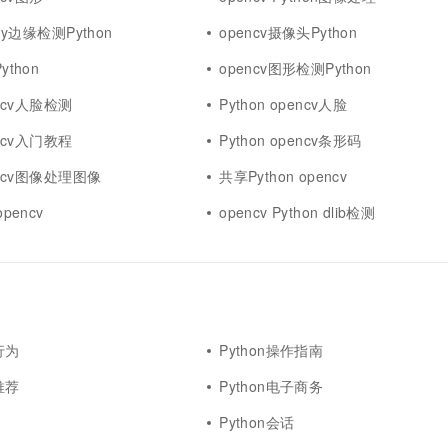
一个 AI 助手
超强辅助，Bol
即刻拥有 DeepSeek-R1 满血版
nny边缘检测Python
opencv摄像头Python
在企业官网、通讯软件中为客户提供 AI 客服
多种方案随心选，轻松解锁专属 DeepSeek
ython
opencv图形检测Python
encv人脸检测
Python opencv人脸
encv入门教程
Python opencv条形码
pencv图像处理图像
共享Python opencv
opencv
opencv Python dlib检测
行为
Python操作指南
推荐
Python电子商务
Python会话