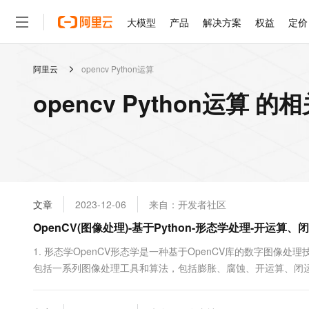
大模型
产品
解决方案
权益
定价
阿里云
opencv Python运算
大模型
产品
解决方案
权益
定价
云市场
伙伴
服务
了解阿里云
精选产品
精选解决方案
普惠上云
产品定价
精选商城
成为销售伙伴
售前咨询
为什么选择阿里云
千问AI平台
opencv Python运算 的
了解云产品的定价详情
大模型服务平台百炼
千问办公，解锁你的工作
普惠上云 官方力荐
分销伙伴
在线服务
网站建设
什么是云计算
大
大模型服务与应用平台
企业级Agent产品，直接
云服务器38元/年起，超
咨询伙伴
多端小程序
技术领先
云上成本管理
售后服务
轻量应用服务器
Agency Agents：拥
官方推荐返现计划
大模型
精选产品
精选解决方案
Salesforce 国际版订阅
稳定可靠
管理和优化成本
推荐新用户得奖励，单订单
销售伙伴合作计划
自助服务
友盟天域
安全合规
人工智能与机器学习
AI
文本生成
云数据库 RDS
HappyHorse 打造一
云工开物
无影生态合作计划
在线服务
文章
2023-12-06
来自：开发者社区
观测云
分析师报告
高校专属算力普惠，学生认
计算
互联网应用开发
Qwen3.8-Max
HOT
Salesforce On Alibaba C
工单服务
OpenCV(图像处理)-基于Python-形态学处理-开运
智能体时代全能旗舰模型
Tuya 物联网平台阿里云
研究报告与白皮书
人工智能平台 PAI
快速拥有专属 OpenClaw
大模
Consulting Partner 合
大数据
容器
免费试用
短信专区
一站式AI开发、训练和推
1. 形态学OpenCV形态学是一种基于OpenCV库的数字图
蓝凌 OA
Qwen3.7-Plus
AI 大模型销售与服务生
现代化应用
包括一系列图像处理工具和算法，包括膨胀、腐蚀、开运算、闭
存储
天池大赛
能看、能想、能动手的多模
云解析DNS
解决方案免费试用 新老
电子合同
形态学操作可以实现一些重要的图像处理任务，比如去除噪声、
最高领取价值200元试用
安全
网络与CDN
AI 算法大赛
Qwen3-VL-Plus
形状、寻找图像中的轮廓等等。在OpenCV中，形态学操作通常采用
畅捷通