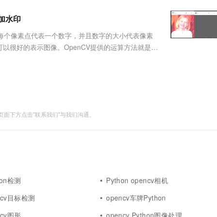
服务生态伙伴
视觉 Coding、空间感知、多模态思考等全面升级
1M上下文，专为长程任务能力而生
云工开物
企业应用
Works
Night Plan 支持 Qwen 3.8-Max
云原生大数据计算服务 MaxCompute
AI 办公
容器服务 Kub
NEW
Red Hat
片加水印
30+ 款产品免费体验
Data Agent 驱动的一站式 Data+AI 开发治理平台
夜间 5 折，Qwen/Meoo/TokenPlan 客户专享
面向分析的企业级SaaS模式云数据仓库
AI智能应用
提供一站式管
科研合作
ERP
堂（旗舰版）
SUSE
，每个像素点代表一个数字，并且数字的大小代表像素
智能客服
AI 应用构建
大模型原生
CRM
以很好的表示图像。OpenCV提供的运算方法就是基
防护产品
2个月
自动承接线索
别对应相加）result = cv2.add(img1,img2)
建站小程序
Qoder
大模型服务平台百炼-应用模版
OA 办公系统
HOT
NEW
面向真实软件
个人版上线、团队版降价；千问3.8-Max首发发尝鲜
丰富多元化的应用模版和解决方案
力提升
财税管理
模板建站
万有无界
大模型服务平台百炼-智能体
400电话
定制建站
的模型效果
灵活可视化地构建企业级 Agent
面下方点击"联系我们"与我们沟通。
方案
广告营销
模板小程序
秒悟
人工智能平台 PAI
定制小程序
云端极速 AI 
新一代 AI 视频生成模型，深度适配广告营销等场景
AI Native 的算法工程平台，一站式完成建模、训练、推理服务部署
APP 开发
建站系统
thon检测
Python opencv相机
AI 应用
10分钟微调：让0.6B模型媲美235B模
多模态数据信
encv目标检测
opencv车牌Python
型
依托云原生高可用架构,实现Dify私有化部署
用1%尺寸在特定领域达到大模型90%以上效果
encv图形
opencv Python图像处理