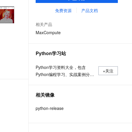
MaxCompute Notebook、镜像管理等功能共
文戏情感细腻自然，动作戏激烈拳拳到肉，实现更强表演能力
支持中英文自由切换，具备更强的噪声鲁棒性
ernetes 版 ACK
云聚AI 严选权益
AI 原生数据库服务发布
SSL 证书
同构成 MaxCompute 完整 Python 开发生
免费资源
产品文档
，一键激活高效办公新体验
理容器应用的 K8s 服务
精选AI产品，从模型到应用全链提效
Agent 数据网关
态。
堡垒机
AI 用量加速计划
云原生数据库 PolarDB
相关产品
应用
防火墙
、识别商机，让客服更高效、服务更出色。
新老同享，达量后返
Agentic Database 发布
MaxCompute
千问办公
主机安全
NEW
的智能体编程平台
一站式AI生产力平台
Python学习站
AI 应用及服务市场
伶鹊
企业级人与Agent协作平台，接入和调度多个数字员工
智能客服平台，对话机器人、对话分析、智能外呼
Python学习资料大全，包含
AI 应用
+关注
Python编程学习、实战案例分
大模型服务平台百炼 - 全妙
大模型
应用创作平台
享、开发者必知词条等内容。
多模态内容创作工具，已接入 DeepSeek
自然语言处理
相关镜像
数据标注
python-release
机器学习
息提取
与 AI 智能体进行实时音视频通话
从文本、图片、视频中提取结构化的属性信息
构建支持视频理解的 AI 音视频实时通话应用