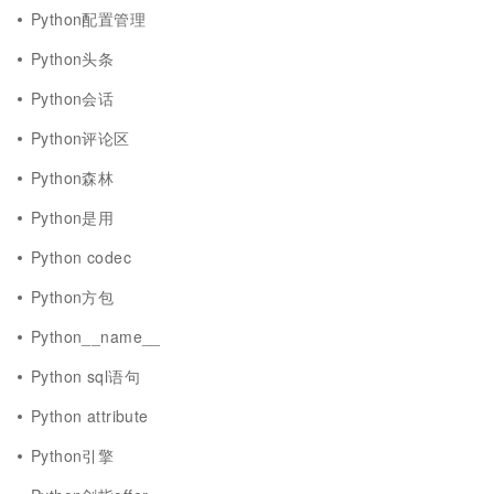
Python配置管理
Python头条
Python会话
Python评论区
Python森林
Python是用
Python codec
Python方包
Python__name__
Python sql语句
Python attribute
Python引擎