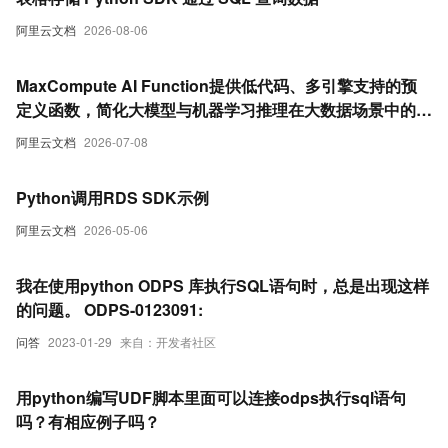
阿里云文档
2026-08-06
MaxCompute AI Function提供低代码、多引擎支持的预
定义函数，简化大模型与机器学习推理在大数据场景中的应
用。更加便捷的通过SQL或Python调用大模型和机器学习
阿里云文档
2026-07-08
能力。
Python调用RDS SDK示例
阿里云文档
2026-05-06
我在使用python ODPS 库执行SQL语句时，总是出现这样
的问题。 ODPS-0123091:
问答
2023-01-29
来自：开发者社区
用python编写UDF脚本里面可以连接odps执行sql语句
吗？有相应例子吗？