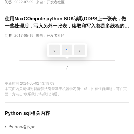
问答
2022-07-29
来自：开发者社区
使用MaxCOmpute python SDK读取ODPS上一张表，做
一些处理后，写入另外一张表，读取和写入都是多线程的。
遇到问题1. 多线程处理时，每个线程每次循环（每次循环
问答
2017-05-19
来自：开发者社区
处理100条数据）均新建了一个odps连接，有没有可能是
odps连接太多了？文档中没有发现如何关闭这个odps连
<
1
>
接？ 2. 在ODPS客户端，操作一些sql命令时，也是有超时
的，客户端也有超时的话，是不是可以先排除程序的问题？
1 / 1
如下： Aliyun ODPS Command Line Tool
Version 0.21.1 @Copy
更新时间 2024-05-02 13:19:09
本页面内关键词为智能算法引擎基于机器学习所生成，如有任何问题，可在页
面下方点击"联系我们"与我们沟通。
Python sql相关内容
Python格式sql