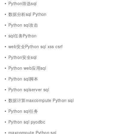
Python筛选sql
数据分析sql Python
Python sql攻击
sql任务Python
web安全Python sql xss csrf
Python安全sql
Python web应用sql
Python sql脚本
Python sqlserver sql
数据计算maxcompute Python sql
Python sql任务
Python sql pyodbc
maxcompute Python sql