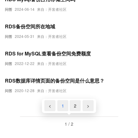
问答
2024-06-14
来自：开发者社区
RDS备份空间所在地域
问答
2024-05-31
来自：开发者社区
RDS for MySQL查看备份空间免费额度
问答
2022-12-22
来自：开发者社区
RDS数据库详情页面的备份空间是什么意思？
问答
2020-12-28
来自：开发者社区
<
1
2
>
1 / 2