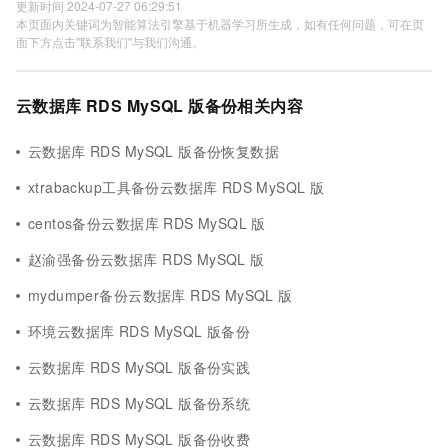
更新时间 2024-07-27 06:29:51
本页面内关键词为智能算法引擎基于机器学习所生成，如有任何问题，可在页
面下方点击"联系我们"与我们沟通。
云数据库 RDS MySQL 版备份相关内容
云数据库 RDS MySQL 版备份恢复数据
xtrabackup工具备份云数据库 RDS MySQL 版
centos备份云数据库 RDS MySQL 版
赵渝强备份云数据库 RDS MySQL 版
mydumper备份云数据库 RDS MySQL 版
环境云数据库 RDS MySQL 版备份
云数据库 RDS MySQL 版备份实践
云数据库 RDS MySQL 版备份系统
云数据库 RDS MySQL 版备份收费