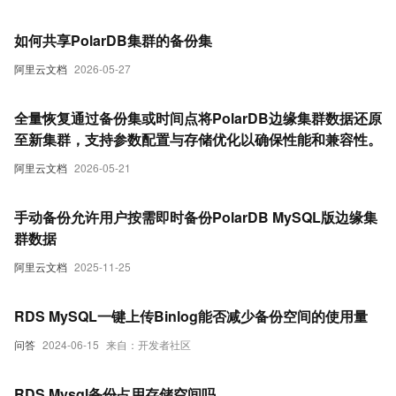
如何共享PolarDB集群的备份集
阿里云文档
2026-05-27
全量恢复通过备份集或时间点将PolarDB边缘集群数据还原
至新集群，支持参数配置与存储优化以确保性能和兼容性。
阿里云文档
2026-05-21
手动备份允许用户按需即时备份PolarDB MySQL版边缘集
群数据
阿里云文档
2025-11-25
RDS MySQL一键上传Binlog能否减少备份空间的使用量
问答
2024-06-15
来自：开发者社区
RDS Mysql备份占用存储空间吗