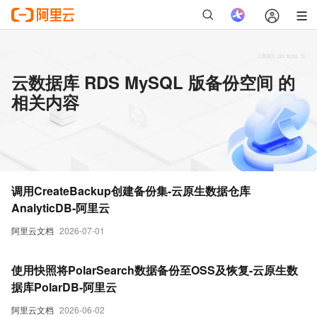
云数据库 RDS MySQL 版备份空间 的
相关内容
调用CreateBackup创建备份集-云原生数据仓库
AnalyticDB-阿里云
阿里云文档
2026-07-01
使用快照将PolarSearch数据备份至OSS及恢复-云原生数
据库PolarDB-阿里云
阿里云文档
2026-06-02