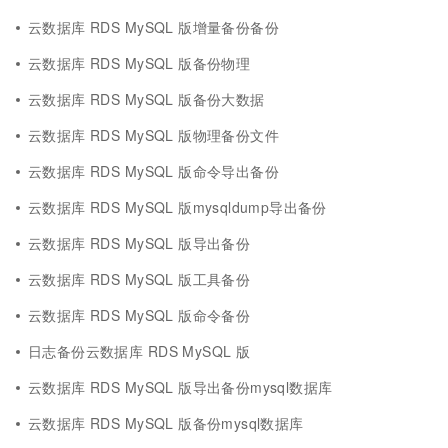
云数据库 RDS MySQL 版增量备份备份
云数据库 RDS MySQL 版备份物理
云数据库 RDS MySQL 版备份大数据
云数据库 RDS MySQL 版物理备份文件
云数据库 RDS MySQL 版命令导出备份
云数据库 RDS MySQL 版mysqldump导出备份
云数据库 RDS MySQL 版导出备份
云数据库 RDS MySQL 版工具备份
云数据库 RDS MySQL 版命令备份
日志备份云数据库 RDS MySQL 版
云数据库 RDS MySQL 版导出备份mysql数据库
云数据库 RDS MySQL 版备份mysql数据库