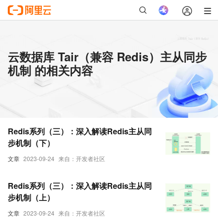
云数据库 Tair（兼容 Redis）主从同步
机制 的相关内容
Redis系列（三）：深入解读Redis主从同
步机制（下）
文章
2023-09-24
来自：开发者社区
Redis系列（三）：深入解读Redis主从同
步机制（上）
文章
2023-09-24
来自：开发者社区