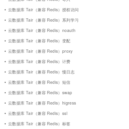
云数据库 Tair（兼容 Redis）授权访问
云数据库 Tair（兼容 Redis）系列学习
云数据库 Tair（兼容 Redis）noauth
云数据库 Tair（兼容 Redis）变配
云数据库 Tair（兼容 Redis）proxy
云数据库 Tair（兼容 Redis）计费
云数据库 Tair（兼容 Redis）慢日志
云数据库 Tair（兼容 Redis）短信
云数据库 Tair（兼容 Redis）swap
云数据库 Tair（兼容 Redis）higress
云数据库 Tair（兼容 Redis）ssl
云数据库 Tair（兼容 Redis）标签