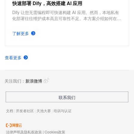
快速部署 Dify，高效搭建 AI 应用
Dify 让您无需编程即可快速构建 AI 应用。然而，本地私有
化部署往往维护成本高且可靠性不足。本方案介绍如何在阿
里云构建云原生高可用架构，实现 Dify 的快速部署，助力
企业高效搭建 AI 应用。
了解更多
查看更多
关注我们：
新浪微博
联系我们
文档
|
开发者社区
|
天池大赛
|
培训与认证
法律声明及隐私权政策
|
Cookies政策