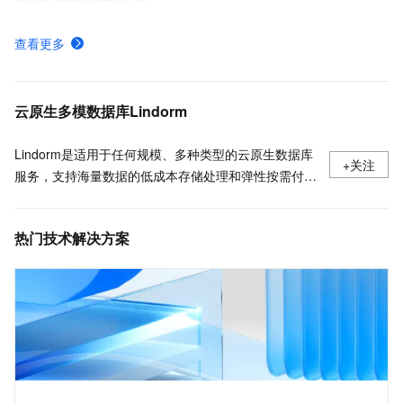
通过客户端程序连接Tair
Redis开源版标准版双副本的实例规格
查看更多
Tair,Redis集群架构的连接模式.组件介绍
云数据库Tair（兼容 Redis）的计费项和计费规则
云原生多模数据库Lindorm
Lindorm是适用于任何规模、多种类型的云原生数据库
+关注
服务，支持海量数据的低成本存储处理和弹性按需付
费，兼容HBase、Solr、SQL、OpenTSDB等多种开源
标准接口，是互联网、IoT、车联网、广告、社交、监
热门技术解决方案
控、游戏、风控等场景首选数据库，也是为阿里巴巴核
心业务提供支撑的数据库之一。