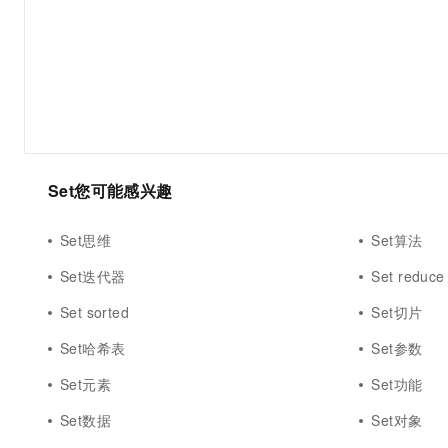
大数据开发治理平台 Data
AI 产品 免费试用
网络
安全
云开发大赛
Tableau 订阅
1亿+ 大模型 tokens 和 
可观测
入门学习赛
中间件
AI空中课堂在线直播课
云防火墙
140+云产品 免费试用
大模型服务
上云与迁云
云原生的云上边界网络安全
产品新客免费试用，最长1
数据库
生态解决方案
千问AI平台-Token Plan
企业出海
大模型ACA认证体验
大数据计算
助力企业全员 AI 认知与能
行业生态解决方案
政企业务
媒体服务
Set您可能感兴趣
千问AI平台-模型体验
开发者生态解决方案
在线体验全尺寸、多种模态
企业服务与云通信
AI 开发和 AI 应用解决
Set思维
Set算法
Happy 系列大模型
域名与网站
Set迭代器
Set reduce
终端用户计算
Set sorted
Set切片
Serverless
Set哈希表
Set参数
大模型解决方案
Set元素
Set功能
开发工具
快速部署 Dify，高效搭建 
Set数据
Set对象
迁移与运维管理