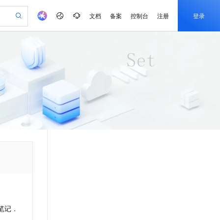
文档
备案
控制台
注册
登录
验
作计划
器
AI 活动
专业服务
服务伙伴合作计划
开发者社区
加入我们
产品动态
服务平台百炼
阿里云 OPC 创新助力计划
一站式生成采购清单，支持单品或批量购买
io：打造专属 AI 语音助手
S产品伙伴计划（繁花）
峰会
CS
造的大模型服务与应用开发平台
一句话生成原生可编辑精美 PPT 文稿
AI 生产力先锋
Al MaaS 服务伙伴赋能合作
域名
博文
Careers
至高可申请百万元
Qwen3.8-Max 模型上线
开启高性价比 AI 编程新体验
弹性可伸缩的云计算服务
Qwen-Audio-3.0-Realtime 端到端实时语音角色扮演
输入一句话想法, 轻松生成专业的 PPT
先锋实践拓展 AI 生产力的边界
Token 补贴，五大权
计划
海大会
伙伴信用分合作计划
商标
问答
社会招聘
益加速 OPC 成功
eek-V4-Pro
SS
一键部署幻兽帕鲁游戏服务器
飞天发布时刻
HOT
Open Search 向量检索版支
划
备案
电子书
校园招聘
pSeek-V4-Pro
视频创作，一键激活电商全链路生产力
稳定、安全、高性价比、高性能的云存储服务
一键购买专属联机服务器，轻松开启游戏
所见，即是所愿
持视频检索 Pipeline 功能
更多支持
划
公司注册
镜像站
视频生成
语音识别与合成
专属 QwenPaw
漫剧工坊：一站式动画创作平台
AI 实训营
HOT
应用身份服务 (IDaaS)
合作伙伴培训与认证
划
上云迁移
站生成，高效打造优质广告素材
全接入的云上超级电脑
从聊天伙伴进化为能主动干活的本地数字员工
快速生产连贯的高质量长漫剧
从基础到进阶，Agent 创客手把手教你
OpenClaw 管理能力上线
e-1.1-T2V
Qwen3-TTS-Flash
lScope
我要反馈
查询合作伙伴
畅细腻的高质量视频
离线语音合成大模型，多语言方言自适应，低延迟高稳定
n Alibaba Cloud ISV 合作
代维服务
建企业门户网站
10 分钟搭建微信、支付宝小程序
MaxCompute MaxFrame 提
创新加速
ope
登录合作伙伴管理后台
我要建议
站，无忧落地极速上线
以可视化方式快速构建移动和 PC 门户网站
国内短信简单易用，安全可靠，秒级触达，全球覆盖200+国家和地区。
高效部署网站，快速应用到小程序
供自动弹性内存功能
e-1.1-I2V
Cosyvoice-V3-Flash
安全
畅自然，细节丰富
高表现力语音合成大模型，语音克隆听感自然
我要投诉
PolarDB
上云场景组合购
Milvus 弹性伸缩功能新增节
伴
笔记 .
漫剧创作，剧本、分镜、视频高效生成
100%兼容MySQL、PostgreSQL，兼容Oracle，支持集中和分布式
覆盖90%+业务场景，专享组合折扣价
点支持范围
2V
VPN
Fun-ASR