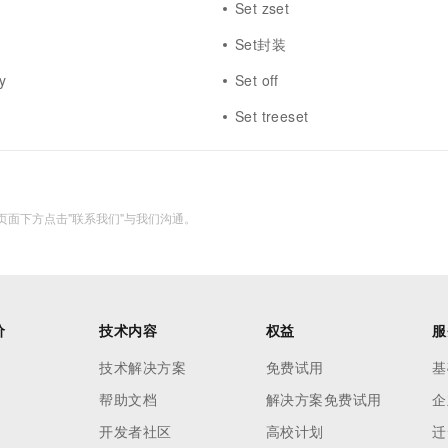
Set zset
一个 AI 助手
超强辅助，Bol
即刻拥有 DeepSeek-R1 满血版
在企业官网、通讯软件中为客户提供 AI 客服
Set封装
多种方案随心选，轻松解锁专属 DeepSeek
y
Set off
Set treeset
面下方点击"联系我们"与我们沟通。
价
技术内容
权益
服
技术解决方案
免费试用
基
帮助文档
解决方案免费试用
企
开发者社区
高校计划
迁