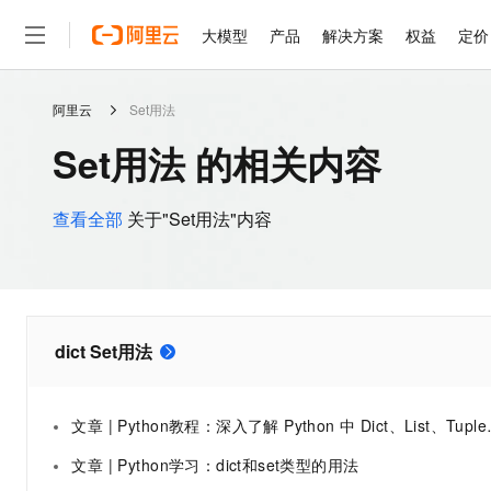
大模型
产品
解决方案
权益
定价
阿里云
Set用法
大模型
产品
解决方案
权益
定价
云市场
伙伴
服务
了解阿里云
精选产品
精选解决方案
普惠上云
产品定价
精选商城
成为销售伙伴
售前咨询
为什么选择阿里云
千问AI平台
Set用法 的相关内容
了解云产品的定价详情
大模型服务平台百炼
千问办公，解锁你的工作
普惠上云 官方力荐
分销伙伴
在线服务
网站建设
什么是云计算
大
大模型服务与应用平台
企业级Agent产品，直接
云服务器38元/年起，超
咨询伙伴
多端小程序
技术领先
查看全部
关于"Set用法"内容
云上成本管理
售后服务
轻量应用服务器
Agency Agents：拥
官方推荐返现计划
大模型
精选产品
精选解决方案
Salesforce 国际版订阅
稳定可靠
管理和优化成本
推荐新用户得奖励，单订单
销售伙伴合作计划
自助服务
友盟天域
安全合规
人工智能与机器学习
AI
文本生成
云数据库 RDS
HappyHorse 打造一
云工开物
无影生态合作计划
在线服务
观测云
分析师报告
高校专属算力普惠，学生认
计算
互联网应用开发
Qwen3.8-Max
HOT
dict Set用法
Salesforce On Alibaba C
工单服务
智能体时代全能旗舰模型
Tuya 物联网平台阿里云
研究报告与白皮书
人工智能平台 PAI
快速拥有专属 OpenClaw
大模
Consulting Partner 合
大数据
容器
免费试用
短信专区
一站式AI开发、训练和推
蓝凌 OA
Qwen3.7-Plus
AI 大模型销售与服务生
现代化应用
存储
文章 | Python教程：深入了解 Python 中 Dict、List、Tuple、Set 的高级用法
天池大赛
能看、能想、能动手的多模
云解析DNS
解决方案免费试用 新老
电子合同
文章 | Python学习：dict和set类型的用法
最高领取价值200元试用
安全
网络与CDN
AI 算法大赛
Qwen3-VL-Plus
畅捷通