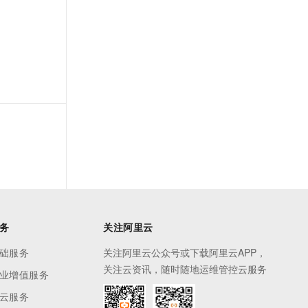
t.diy 一步搞定创意建站
构建大模型应用的安全防护体系
通过自然语言交互简化开发流程,全栈开发支持
通过阿里云安全产品对 AI 应用进行安全防护
务
关注阿里云
础服务
关注阿里云公众号或下载阿里云APP，
关注云资讯，随时随地运维管控云服务
业增值服务
云服务