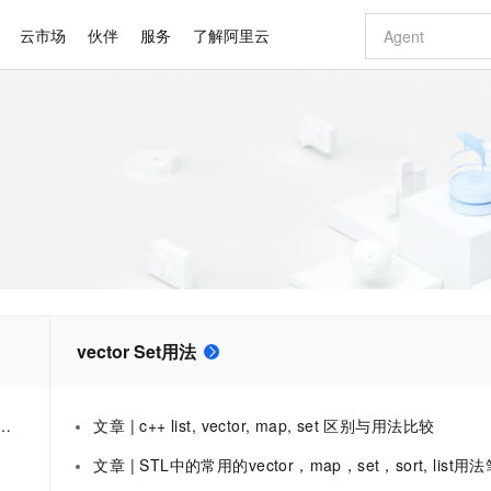
云市场
伙伴
服务
了解阿里云
AI 特惠
数据与 API
成为产品伙伴
企业增值服务
最佳实践
价格计算器
AI 场景体
基础软件
产品伙伴合
阿里云认证
市场活动
配置报价
大模型
自助选配和估算价格
新方式
睿译宝，AI翻译排版一步到位
智启 AI 普惠权益
产品生态集成认证中心
企业支持计划
云上春晚
域名与网站
千问官方 MaaS 平台，为开发者和 Agent 而生，新用户赠送 1 亿 + tokens 额度
Qwen Aud
AI Coding
阿里云Maa
2026 阿里云
云服务器 E
为企业打
数据集
Windows
大模型认证
模型
NEW
NEW
交付可用成果
值低价云产品抢先购
上传文档即自动完成翻译和格式还原
至高享 1亿+免费 tokens，加速 Al 应用落地
提供智能易用的域名与建站服务
智能编程，一键
安全可靠、
产品生态伙伴
专家技术服务
云上奥运之旅
弹性计算合作
阿里云中企出
手机三要素
宝塔 Linux
全部认证
价格优势
有专属领域专家
GLM-5.2：长任务时代开源旗舰模型
阿里云 OPC 创新助力计划
千问大模型
即刻拥有 DeepS
AI 电商营销
对象存储 O
大模型
产品生态伙伴工作台
企业增值服务台
云栖战略参考
云存储合作计
云栖大会
身份实名认证
CentOS
训练营
推动算力普惠，释放技术红利
最高返9万
多领域专家智能体,一键组建 AI 虚拟交付团队
快速构建应用程序和网站，即刻迈出上云第一步
至高百万元 Token 补贴，加速一人公司成长
多元化、高性能、安全可靠的大模型服务
真正可用的 1M 上下文,一次完成代码全链路开发
轻松解锁专属 Dee
从图文生成到
云上的中国
数据库合作计
活动全景
短信
Docker
图片和
站式影视创作平台
Hermes Agent，打造自进化智能体
Token Plan 模型订阅计划
数字证书管理服务（原SSL证书）
5 分钟轻松部署
AI 广告创作
无影云电脑
企业成长
NEW
信息公告
看见新力量
云网络合作计
OCR 文字识别
JAVA
证享300元代金券
可视化编排打通从文字构思到成片全链路闭环
全托管，含MySQL、PostgreSQL、SQL Server、MariaDB多引擎
自主进化，持久记忆，越用越聪明
Qwen3.8-Max 首发尝鲜，限时加量 10 倍，夜间低至2折
实现全站HTTPS，呈现可信的WEB访问
图文、视频一
随时随地安
Kimi-K3
HappyHors
NEW
魔搭 Mode
vector Set用法
loud
服务实践
官网公告
Kimi 最新旗舰模型，长程编程与推理利器
让文字生成流
金融模力时刻
Salesforce O
版
发票查验
全能环境
Claude Code + GStack 打造工程团队
千问办公，限时限量积分加倍
Qoder
低代码高效构
AI 建站
短信服务
型
NEW
作计划
计划
创新中心
魔搭 ModelSc
健康状态
理服务
让AI从“聊天伙伴”进化为能干活的“数字员工”
安装技能 GStack，拥有专属 AI 工程团队
你的AI工作搭子，覆盖日常办公高频场景
面向真实软件的智能体编程平台
0 代码专业建
客户案例
天气预报查询
操作系统
Deepseek-v4-pro
HappyHors
态合作计划
文章 | c++ list, vector, map, set 区别与用法比较
态智能体模型
旗舰 MoE 大模型，百万上下文与顶尖推理能力
图生视频，流
同享
万小智 AI 建站低至 15元/月
Qoder CN
AI 短剧/漫剧
云原生数据库 
快递物流查询
WordPress
成为服务伙
高校合作
文章 | STL中的常用的vector，map，set，sort, list用法
点，立即开启云上创新
覆盖公网/内网、递归/权威、移动APP等全场景解析服务
送.CN域名，送备案服务码
基于千问大模型等，支持代码智能生成、研发智能问答
AI助力短剧
GLM-5.2
Wan2.7-T
Ubuntu