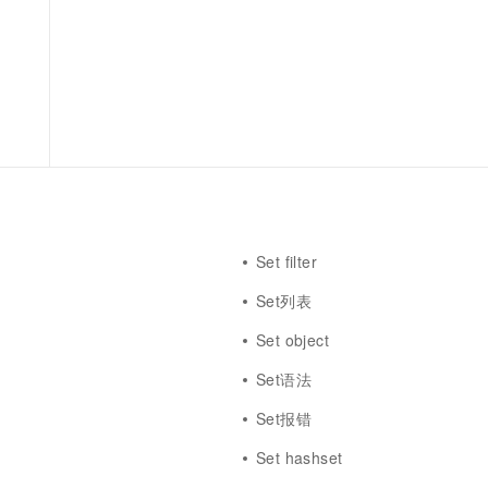
服务生态伙伴
视觉 Coding、空间感知、多模态思考等全面升级
1M上下文，专为长程任务能力而生
云工开物
企业应用
Works
Night Plan 支持 Qwen 3.8-Max
云原生大数据计算服务 MaxCompute
AI 办公
容器服务 Kub
NEW
Red Hat
30+ 款产品免费体验
Data Agent 驱动的一站式 Data+AI 开发治理平台
夜间 5 折，Qwen/Meoo/TokenPlan 客户专享
面向分析的企业级SaaS模式云数据仓库
AI智能应用
提供一站式管
科研合作
ERP
堂（旗舰版）
SUSE
智能客服
AI 应用构建
大模型原生
CRM
防护产品
2个月
自动承接线索
建站小程序
Qoder
大模型服务平台百炼-应用模版
OA 办公系统
HOT
NEW
面向真实软件
个人版上线、团队版降价；千问3.8-Max首发发尝鲜
丰富多元化的应用模版和解决方案
力提升
财税管理
模板建站
万有无界
大模型服务平台百炼-智能体
400电话
定制建站
的模型效果
灵活可视化地构建企业级 Agent
方案
广告营销
模板小程序
Set filter
秒悟
人工智能平台 PAI
定制小程序
Set列表
云端极速 AI 
新一代 AI 视频生成模型，深度适配广告营销等场景
AI Native 的算法工程平台，一站式完成建模、训练、推理服务部署
APP 开发
Set object
建站系统
Set语法
Set报错
AI 应用
10分钟微调：让0.6B模型媲美235B模
多模态数据信
型
依托云原生高可用架构,实现Dify私有化部署
Set hashset
用1%尺寸在特定领域达到大模型90%以上效果