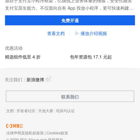
源自于支付宝小程序框架，亿级线上业务体量的锤炼，安全性媲美
支付宝原生能力。不仅面向自有 App 投放小程序，更可快速构建打
包，覆盖支付宝、淘宝、钉钉等应用。
免费开通
查看文档
▷ 播放介绍视频
优惠活动
精选组件低至 4 折
包年资源包 17.1 元起
关注我们：
新浪微博
联系我们
文档
|
开发者社区
|
天池大赛
|
培训与认证
法律声明及隐私权政策
|
Cookies政策
© 2009-现在 Aliyun.com 版权所有