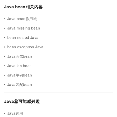
Java bean相关内容
Java bean作用域
Java missing bean
bean nested Java
bean exception Java
Java面试bean
Java ioc bean
Java单例bean
Java装配bean
Java您可能感兴趣
Java选用