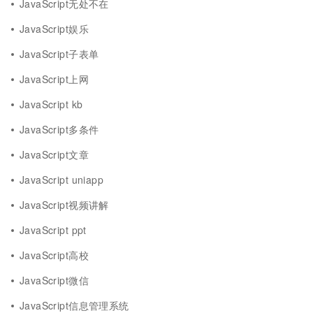
JavaScript无处不在
JavaScript娱乐
JavaScript子表单
JavaScript上网
JavaScript kb
JavaScript多条件
JavaScript文章
JavaScript uniapp
JavaScript视频讲解
JavaScript ppt
JavaScript高校
JavaScript微信
JavaScript信息管理系统