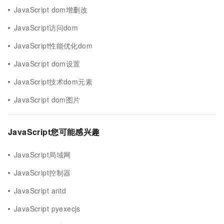
JavaScript dom增删改
JavaScript访问dom
JavaScript性能优化dom
JavaScript dom设置
JavaScript技术dom元素
JavaScript dom图片
JavaScript您可能感兴趣
JavaScript局域网
JavaScript控制器
JavaScript antd
JavaScript pyexecjs