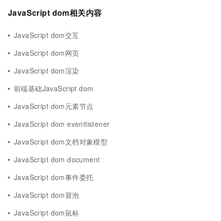
JavaScript dom相关内容
JavaScript dom交互
JavaScript dom网页
JavaScript dom渲染
前端基础JavaScript dom
JavaScript dom元素节点
JavaScript dom eventlistener
JavaScript dom文档对象模型
JavaScript dom document
JavaScript dom事件委托
JavaScript dom冒泡
JavaScript dom鼠标