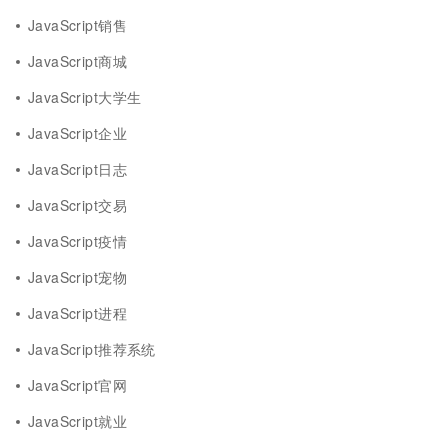
JavaScript销售
JavaScript商城
JavaScript大学生
JavaScript企业
JavaScript日志
JavaScript交易
JavaScript疫情
JavaScript宠物
JavaScript进程
JavaScript推荐系统
JavaScript官网
JavaScript就业