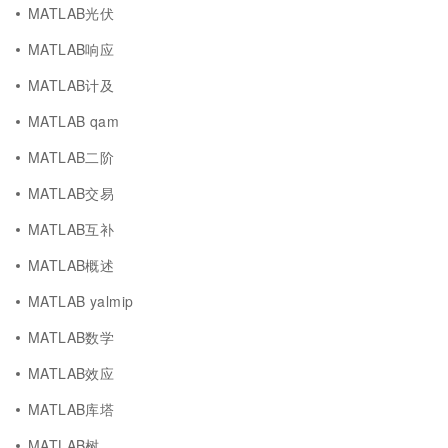
MATLAB光伏
MATLAB响应
MATLAB计及
MATLAB qam
MATLAB二阶
MATLAB交易
MATLAB互补
MATLAB概述
MATLAB yalmip
MATLAB数学
MATLAB效应
MATLAB库塔
MATLAB树