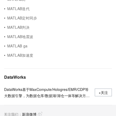
MATLAB迭代
MATLAB定时同步
MATLAB判决
MATLAB地震波
MATLAB ga
MATLAB加速度
DataWorks
DataWorks基于MaxCompute/Hologres/EMR/CDP等
+关注
大数据引擎，为数据仓库/数据湖/湖仓一体等解决方案
提供统一的全链路大数据开发治理平台。作为阿里巴巴
数据中台的建设者，DataWorks从2009年起不断沉淀
关注我们：
阿里巴巴大数据建设方法论，同时与数万名政务/金融/
新浪微博