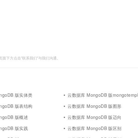
服务生态伙伴
视觉 Coding、空间感知、多模态思考等全面升级
1M上下文，专为长程任务能力而生
云工开物
企业应用
Works
Night Plan 支持 Qwen 3.8-Max
云原生大数据计算服务 MaxCompute
AI 办公
容器服务 Kub
NEW
Red Hat
30+ 款产品免费体验
Data Agent 驱动的一站式 Data+AI 开发治理平台
夜间 5 折，Qwen/Meoo/TokenPlan 客户专享
面向分析的企业级SaaS模式云数据仓库
AI智能应用
提供一站式管
科研合作
ERP
堂（旗舰版）
SUSE
智能客服
AI 应用构建
大模型原生
CRM
防护产品
2个月
自动承接线索
建站小程序
Qoder
大模型服务平台百炼-应用模版
OA 办公系统
HOT
NEW
面向真实软件
个人版上线、团队版降价；千问3.8-Max首发发尝鲜
丰富多元化的应用模版和解决方案
力提升
财税管理
模板建站
面下方点击"联系我们"与我们沟通。
万有无界
大模型服务平台百炼-智能体
400电话
定制建站
的模型效果
灵活可视化地构建企业级 Agent
方案
广告营销
模板小程序
秒悟
人工智能平台 PAI
定制小程序
云端极速 AI 
新一代 AI 视频生成模型，深度适配广告营销等场景
AI Native 的算法工程平台，一站式完成建模、训练、推理服务部署
ngoDB 版实体类
云数据库 MongoDB 版mongotempl
APP 开发
ngoDB 版表结构
云数据库 MongoDB 版图形
建站系统
ngoDB 版概述
云数据库 MongoDB 版迈向
AI 应用
10分钟微调：让0.6B模型媲美235B模
多模态数据信
ngoDB 版实践
云数据库 MongoDB 版区别
型
依托云原生高可用架构,实现Dify私有化部署
用1%尺寸在特定领域达到大模型90%以上效果