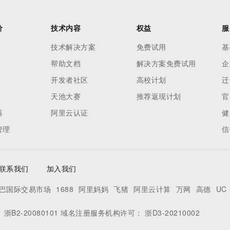
价
技术内容
权益
服
技术解决方案
免费试用
基
帮助文档
解决方案免费试用
企
开发者社区
高校计划
迁
天池大赛
推荐返现计划
官
器
阿里云认证
健
管理
信
联系我们
加入我们
巴国际交易市场
1688
阿里妈妈
飞猪
阿里云计算
万网
高德
UC
：
浙B2-20080101
域名注册服务机构许可：
浙D3-20210002