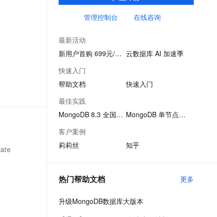
域被广泛采用。
文戏情感细腻自然，动作戏激烈拳拳到肉，实现更强表演能力
支持中英文自由切换，具备更强的噪声鲁棒性
ernetes 版 ACK
云聚AI 严选权益
AI 原生数据库服务发布
SSL 证书
管理控制台
在线咨询
，一键激活高效办公新体验
理容器应用的 K8s 服务
精选AI产品，从模型到应用全链提效
Agent 数据网关
堡垒机
AI 用量加速计划
云原生数据库 PolarDB
最新活动
应用
防火墙
、识别商机，让客服更高效、服务更出色。
新老同享，达量后返
Agentic Database 发布
新用户首购 699元/3月
云数据库 AI 加速季
千问办公
主机安全
NEW
快速入门
的智能体编程平台
一站式AI生产力平台
帮助文档
快速入门
AI 应用及服务市场
伶鹊
最佳实践
企业级人与Agent协作平台，接入和调度多个数字员工
智能客服平台，对话机器人、对话分析、智能外呼
AI 应用
MongoDB 8.3 全国首发
MongoDB 单节点架构
大模型服务平台百炼 - 全妙
大模型
客户案例
应用创作平台
多模态内容创作工具，已接入 DeepSeek
莉莉丝
知乎
自然语言处理
ate
数据标注
热门帮助文档
更多
机器学习
息提取
与 AI 智能体进行实时音视频通话
升级MongoDB数据库大版本
从文本、图片、视频中提取结构化的属性信息
构建支持视频理解的 AI 音视频实时通话应用