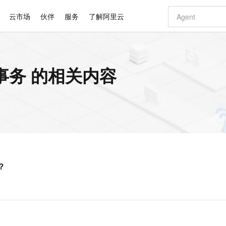
云市场
伙伴
服务
了解阿里云
AI 特惠
数据与 API
成为产品伙伴
企业增值服务
最佳实践
价格计算器
AI 场景体
基础软件
产品伙伴合
阿里云认证
市场活动
配置报价
大模型
读事务 的相关内容
自助选配和估算价格
新方式
睿译宝，AI翻译排版一步到位
智启 AI 普惠权益
产品生态集成认证中心
企业支持计划
云上春晚
域名与网站
千问官方 MaaS 平台，为开发者和 Agent 而生，新用户赠送 1 亿 + tokens 额度
AI Coding
阿里云Maa
2026 阿里云
云服务器 E
为企业打
数据集
Windows
大模型认证
模型
NEW
交付可用成果
值低价云产品抢先购
上传文档即自动完成翻译和格式还原
至高享 1亿+免费 tokens，加速 Al 应用落地
提供智能易用的域名与建站服务
智能编程，一键
安全可靠、
产品生态伙伴
专家技术服务
云上奥运之旅
弹性计算合作
阿里云中企出
手机三要素
宝塔 Linux
全部认证
价格优势
有专属领域专家
GLM-5.2：长任务时代开源旗舰模型
阿里云 OPC 创新助力计划
千问大模型
即刻拥有 DeepS
AI 电商营销
对象存储 O
大模型
产品生态伙伴工作台
企业增值服务台
云栖战略参考
云存储合作计
云栖大会
身份实名认证
CentOS
训练营
推动算力普惠，释放技术红利
最高返9万
多领域专家智能体,一键组建 AI 虚拟交付团队
快速构建应用程序和网站，即刻迈出上云第一步
至高百万元 Token 补贴，加速一人公司成长
多元化、高性能、安全可靠的大模型服务
真正可用的 1M 上下文,一次完成代码全链路开发
轻松解锁专属 Dee
从图文生成到
云上的中国
数据库合作计
活动全景
短信
Docker
图片和
站式影视创作平台
Hermes Agent，打造自进化智能体
Token Plan 模型订阅计划
数字证书管理服务（原SSL证书）
5 分钟轻松部署
AI 广告创作
无影云电脑
企业成长
NEW
信息公告
看见新力量
云网络合作计
OCR 文字识别
JAVA
证享300元代金券
可视化编排打通从文字构思到成片全链路闭环
全托管，含MySQL、PostgreSQL、SQL Server、MariaDB多引擎
自主进化，持久记忆，越用越聪明
Qwen3.8-Max 首发尝鲜，限时加量 10 倍，夜间低至2折
实现全站HTTPS，呈现可信的WEB访问
图文、视频一
随时随地安
Kimi-K3
HappyHors
NEW
魔搭 Mode
loud
服务实践
官网公告
？
Kimi 最新旗舰模型，长程编程与推理利器
让文字生成流
金融模力时刻
Salesforce O
版
发票查验
全能环境
Claude Code + GStack 打造工程团队
千问办公，限时限量积分加倍
Qoder
低代码高效构
AI 建站
短信服务
型
NEW
作计划
计划
创新中心
魔搭 ModelSc
健康状态
理服务
让AI从“聊天伙伴”进化为能干活的“数字员工”
安装技能 GStack，拥有专属 AI 工程团队
你的AI工作搭子，覆盖日常办公高频场景
面向真实软件的智能体编程平台
0 代码专业建
客户案例
天气预报查询
操作系统
Deepseek-v4-pro
HappyHors
态合作计划
态智能体模型
旗舰 MoE 大模型，百万上下文与顶尖推理能力
图生视频，流
同享
万小智 AI 建站低至 15元/月
Qoder CN
AI 短剧/漫剧
云原生数据库 
快递物流查询
WordPress
成为服务伙
高校合作
点，立即开启云上创新
覆盖公网/内网、递归/权威、移动APP等全场景解析服务
送.CN域名，送备案服务码
基于千问大模型等，支持代码智能生成、研发智能问答
AI助力短剧
GLM-5.2
Wan2.7-T
Ubuntu