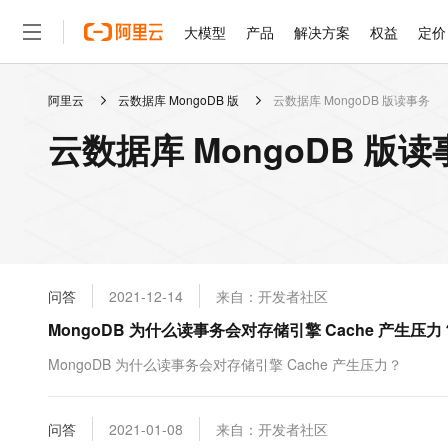
大模型
产品
解决方案
权益
定价
阿里云
云数据库 MongoDB 版
云数据库 MongoDB 版读事务
大模型
产品
解决方案
权益
定价
云市场
伙伴
服务
了解阿里云
精选产品
精选解决方案
普惠上云
产品定价
精选商城
成为销售伙伴
售前咨询
为什么选择阿里云
千问AI平台
云数据库 MongoDB 版
了解云产品的定价详情
大模型服务平台百炼
千问办公，解锁你的工作
普惠上云 官方力荐
分销伙伴
在线服务
网站建设
什么是云计算
大
大模型服务与应用平台
企业级Agent产品，直接
云服务器38元/年起，超
咨询伙伴
多端小程序
技术领先
云上成本管理
售后服务
轻量应用服务器
Agency Agents：拥
官方推荐返现计划
大模型
精选产品
精选解决方案
Salesforce 国际版订阅
稳定可靠
管理和优化成本
推荐新用户得奖励，单订单
销售伙伴合作计划
自助服务
友盟天域
安全合规
人工智能与机器学习
AI
文本生成
云数据库 RDS
HappyHorse 打造一
云工开物
无影生态合作计划
在线服务
问答
2021-12-14
来自：开发者社区
观测云
分析师报告
高校专属算力普惠，学生认
计算
互联网应用开发
Qwen3.8-Max
HOT
Salesforce On Alibaba C
工单服务
MongoDB 为什么读事务会对存储引擎 Cache 产生压力
智能体时代全能旗舰模型
Tuya 物联网平台阿里云
研究报告与白皮书
人工智能平台 PAI
快速拥有专属 OpenClaw
大模
Consulting Partner 合
大数据
容器
免费试用
短信专区
一站式AI开发、训练和推
MongoDB 为什么读事务会对存储引擎 Cache 产生压力？
蓝凌 OA
Qwen3.7-Plus
AI 大模型销售与服务生
现代化应用
存储
天池大赛
能看、能想、能动手的多模
云解析DNS
解决方案免费试用 新老
电子合同
最高领取价值200元试用
安全
问答
网络与CDN
2021-01-08
来自：开发者社区
AI 算法大赛
Qwen3-VL-Plus
畅捷通