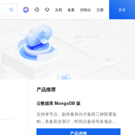
文档
备案
控制台
注册
登录
验
作计划
器
AI 活动
专业服务
服务伙伴合作计划
开发者社区
加入我们
产品动态
服务平台百炼
阿里云 OPC 创新助力计划
一站式生成采购清单，支持单品或批量购买
S产品伙伴计划（繁花）
峰会
CS
造的大模型服务与应用开发平台
Qwen Audio：打造专属 AI 语音助手
一句话生成原生可编辑精美 PPT 文稿
AI 生产力先锋
Al MaaS 服务伙伴赋能合作
域名
博文
Careers
NEW
至高可申请百万元
Qwen3.8-Max 模型上线
开启高性价比 AI 编程新体验
弹性可伸缩的云计算服务
Qwen-Audio-3.0-Realtime 端到端实时语音角色扮演
输入一句话想法, 轻松生成专业的 PPT
先锋实践拓展 AI 生产力的边界
Token 补贴，五大权
计划
海大会
伙伴信用分合作计划
商标
问答
社会招聘
益加速 OPC 成功
eek-V4-Pro
SS
一键部署幻兽帕鲁游戏服务器
飞天发布时刻
HOT
Open Search 向量检索版支
划
备案
电子书
校园招聘
pSeek-V4-Pro
视频创作，一键激活电商全链路生产力
稳定、安全、高性价比、高性能的云存储服务
一键购买专属联机服务器，轻松开启游戏
所见，即是所愿
持视频检索 Pipeline 功能
更多支持
划
公司注册
镜像站
视频生成
语音识别与合成
专属 QwenPaw
漫剧工坊：一站式动画创作平台
AI 实训营
HOT
应用身份服务 (IDaaS)
合作伙伴培训与认证
产品推荐
划
上云迁移
站生成，高效打造优质广告素材
全接入的云上超级电脑
从聊天伙伴进化为能主动干活的本地数字员工
快速生产连贯的高质量长漫剧
从基础到进阶，Agent 创客手把手教你
OpenClaw 管理能力上线
e-1.1-T2V
Qwen3-TTS-Flash
lScope
我要反馈
查询合作伙伴
畅细腻的高质量视频
离线语音合成大模型，多语言方言自适应，低延迟高稳定
n Alibaba Cloud ISV 合作
代维服务
建企业门户网站
10 分钟搭建微信、支付宝小程序
云数据库 MongoDB 版
MaxCompute MaxFrame 提
创新加速
ope
登录合作伙伴管理后台
我要建议
站，无忧落地极速上线
以可视化方式快速构建移动和 PC 门户网站
国内短信简单易用，安全可靠，秒级触达，全球覆盖200+国家和地区。
高效部署网站，快速应用到小程序
供自动弹性内存功能
e-1.1-I2V
Cosyvoice-V3-Flash
支持单节点、副本集和分片集群三种部署架
安全
畅自然，细节丰富
高表现力语音合成大模型，语音克隆听感自然
我要投诉
PolarDB
构，具备安全审计，时间点备份等多项企业
上云场景组合购
Milvus 弹性伸缩功能新增节
伴
漫剧创作，剧本、分镜、视频高效生成
100%兼容MySQL、PostgreSQL，兼容Oracle，支持集中和分布式
覆盖90%+业务场景，专享组合折扣价
点支持范围
能力。在互联网、物联网、游戏、金融等领
2V
VPN
Fun-ASR
产品详情