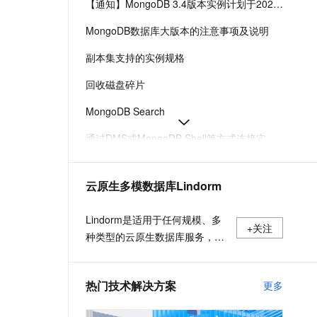
【通知】MongoDB 3.4版本实例计划于2026年9月30日终止服务（EOS）-云数据库 MongoDB 版-阿里云
t.diy 一步搞定创意建站
构建大模型应用的安全防护体系
通过自然语言交互简化开发流程,全栈开发支持
通过阿里云安全产品对 AI 应用进行安全防护
MongoDB数据库大版本的注意事项及说明
副本集支持的实例规格
回收磁盘碎片
MongoDB Search
通过DMS或MongoDB Shell等方式连接实例-云数据库 MongoDB 版-阿里云
通过DMS创建和查询数据库账号
云原生多模数据库Lindorm
解决内存使用率高问题
云数据库MongoDB支持的存储引擎及大版本
Lindorm是适用于任何规模、多
+关注
种类型的云原生数据库服务，支
持海量数据的低成本存储处理和
弹性按需付费，兼容HBase、
热门技术解决方案
更多
Solr、SQL、OpenTSDB等多种
开源标准接口，是互联网、