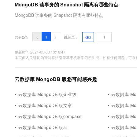
MongoDB 读事务的 Snapshot 隔离有哪些特点
大数据开发治理平台 Data
AI 产品 免费试用
网络
安全
云开发大赛
Tableau 订阅
1亿+ 大模型 tokens 和 
MongoDB 读事务的 Snapshot 隔离有哪些特点
可观测
入门学习赛
中间件
AI空中课堂在线直播课
云防火墙
140+云产品 免费试用
大模型服务
上云与迁云
云原生的云上边界网络安全
产品新客免费试用，最长1
数据库
生态解决方案
共有2条
<
1
>
跳转至：
GO
千问AI平台-Token Plan
企业出海
大模型ACA认证体验
大数据计算
助力企业全员 AI 认知与能
行业生态解决方案
更新时间 2024-05-03 13:18:47
政企业务
媒体服务
本页面内关键词为智能算法引擎基于机器学习所生成，如有任何问题，可在页
千问AI平台-模型体验
开发者生态解决方案
在线体验全尺寸、多种模态
企业服务与云通信
AI 开发和 AI 应用解决
Happy 系列大模型
云数据库 MongoDB 版您可能感兴趣
域名与网站
终端用户计算
云数据库 MongoDB 版企业级
云数据库 Mo
云数据库 MongoDB 版文章
云数据库 Mo
Serverless
大模型解决方案
云数据库 MongoDB 版compass
云数据库 Mo
开发工具
快速部署 Dify，高效搭建 
云数据库 MongoDB 版ai
云数据库 Mo
迁移与运维管理