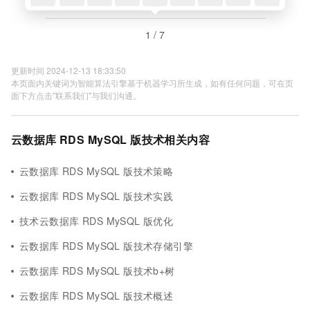
1 / 7
更新时间 2024-12-13 18:33:50
本页面内关键词为智能算法引擎基于机器学习所生成，如有任何问题，可在页
面下方点击"联系我们"与我们沟通。
云数据库 RDS MySQL 版技术相关内容
云数据库 RDS MySQL 版技术策略
云数据库 RDS MySQL 版技术实践
技术云数据库 RDS MySQL 版优化
云数据库 RDS MySQL 版技术存储引擎
云数据库 RDS MySQL 版技术b+树
云数据库 RDS MySQL 版技术概述