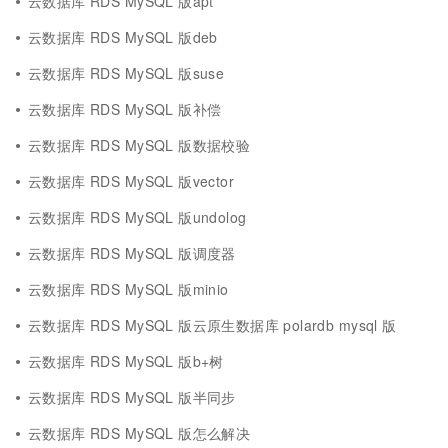
云数据库 RDS MySQL 版apt
云数据库 RDS MySQL 版deb
云数据库 RDS MySQL 版suse
云数据库 RDS MySQL 版补偿
云数据库 RDS MySQL 版数据校验
云数据库 RDS MySQL 版vector
云数据库 RDS MySQL 版undolog
云数据库 RDS MySQL 版调度器
云数据库 RDS MySQL 版minio
云数据库 RDS MySQL 版云原生数据库 polardb mysql 版
云数据库 RDS MySQL 版b+树
云数据库 RDS MySQL 版半同步
云数据库 RDS MySQL 版怎么解决