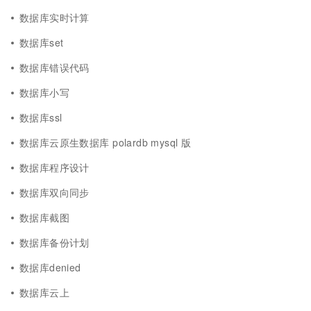
数据库实时计算
数据库set
数据库错误代码
数据库小写
数据库ssl
数据库云原生数据库 polardb mysql 版
数据库程序设计
数据库双向同步
数据库截图
数据库备份计划
数据库denied
数据库云上