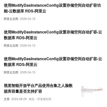
使用ModifyDasInstanceConfig设置存储空间自动扩容功
能-云数据库 RDS-阿里云
阿里云文档
2026-04-16
使用ModifyDasInstanceConfig设置存储空间自动扩容-云
数据库 RDS-阿里云
阿里云文档
2026-04-15
使用ModifyDasInstanceConfig设置存储空间自动扩容-云
数据库 RDS-阿里云
阿里云文档
2026-04-15
视觉智能开放平台产品使用合集之人脸数
据库容量是否支持扩容
文章
2024-08-29
来自：开发者社区