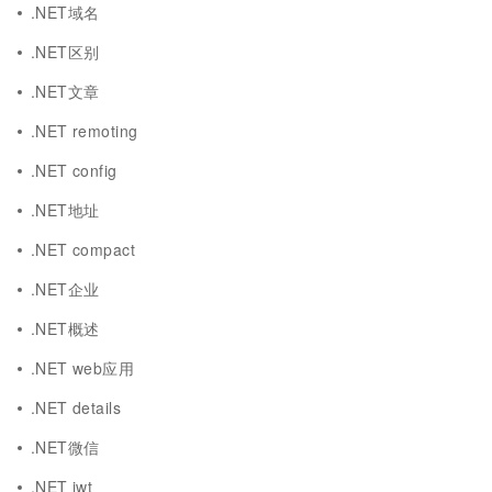
.NET域名
.NET区别
.NET文章
.NET remoting
.NET config
.NET地址
.NET compact
.NET企业
.NET概述
.NET web应用
.NET details
.NET微信
.NET jwt