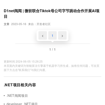
D1net阅闻 | 微软联合Tiktok母公司字节跳动合作开展AI项
目
文章
2023-05-16
来自：开发者社区
<
1
>
1 / 1
更新时间 2024-06-05 15:26:25
本页面内关键词为智能算法引擎基于机器学习所生成，如有任何问题，可在页
面下方点击"联系我们"与我们沟通。
.NET项目相关内容
.NET阅闻项目
developer .NET项目