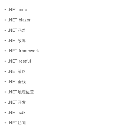
.NET core
.NET blazor
.NET涵盖
.NET故障
.NET framework
.NET restful
.NET策略
.NET全栈
.NET地理位置
.NET开发
.NET sdk
.NET访问