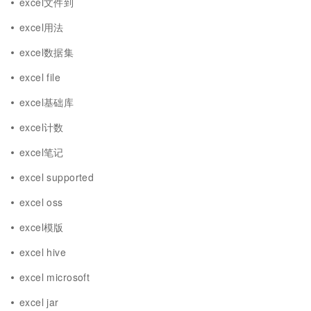
excel文件到
excel用法
excel数据集
excel file
excel基础库
excel计数
excel笔记
excel supported
excel oss
excel模版
excel hive
excel microsoft
excel jar