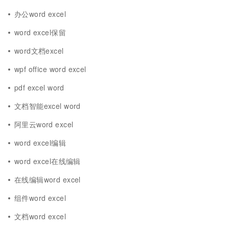
办公word excel
word excel保留
word文档excel
wpf office word excel
pdf excel word
文档智能excel word
阿里云word excel
word excel编辑
word excel在线编辑
在线编辑word excel
组件word excel
文档word excel