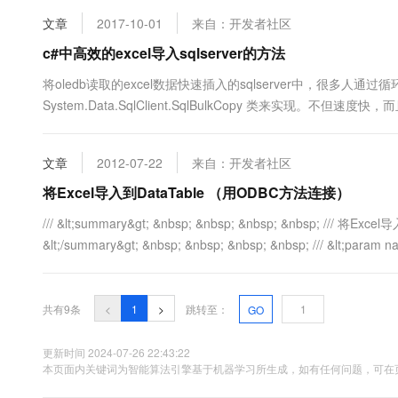
文章
2017-10-01
来自：开发者社区
c#中高效的excel导入sqlserver的方法
将oledb读取的excel数据快速插入的sqlserver中，很多
System.Data.SqlClient.SqlBulkCopy 类来实
比较慢）在我的开发环境中只需要10秒左右，而真正的导入过程只需要4
文章
2012-07-22
来自：开发者社区
将Excel导入到DataTable （用ODBC方法连接）
/// &lt;summary&gt; &nbsp; &nbsp; &nbsp; &nbsp; /// 将E
&lt;/summary&gt; &nbsp; &nbsp; &nbsp; &nbsp; /// &lt;param n
共有9条
<
1
>
跳转至：
GO
更新时间 2024-07-26 22:43:22
本页面内关键词为智能算法引擎基于机器学习所生成，如有任何问题，可在页