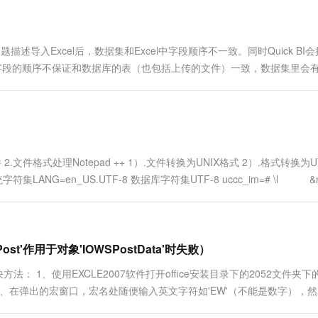
一个 AI 助手
超强辅助，Bol
即刻拥有 DeepSeek-R1 满血版
在企业官网、通讯软件中为客户提供 AI 客服
多种方案随心选，轻松解锁专属 DeepSeek
问题描述导入Excel后，数据集和Excel中字段顺序不一致。同时Quick BI
据集里字段的顺序不保证和数据库的表（也包括上传的文件）一致，数据集里会有.
.文件格式处理Notepad ++ 1）.文件转换为UNIX格式 2）.格式转换为U
ANG=en_US.UTF-8 数据库字符集UTF-8 uccc_im=# \l &nb
Post'作用于对象'IOWSPostData'时失败）
解决方法： 1、使用EXCLE2007软件打开office安装目录下的2052文件夹下
宏 3、在弹出的宏窗口，宏名处随便输入英文字符如'EW'（不能是数字），
..