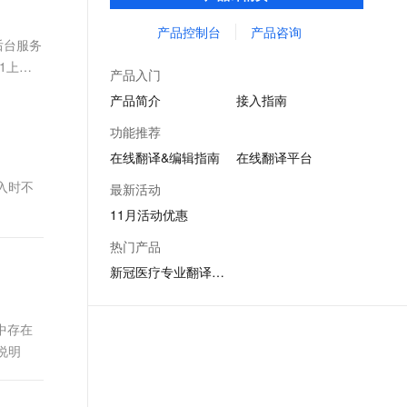
类型文档格式覆盖，译后文档保持原格式排
文戏情感细腻自然，动作戏激烈拳拳到肉，实现更强表演能力
支持中英文自由切换，具备更强的噪声鲁棒性
ernetes 版 ACK
云聚AI 严选权益
AI 原生数据库服务发布
SSL 证书
版。并提供在线编辑平台，可以对译后内容
产品控制台
产品咨询
，一键激活高效办公新体验
理容器应用的 K8s 服务
精选AI产品，从模型到应用全链提效
Agent 数据网关
后台服务
进行在线编辑。
堡垒机
1上的
AI 用量加速计划
云原生数据库 PolarDB
产品入门
应用
防火墙
、识别商机，让客服更高效、服务更出色。
新老同享，达量后返
Agentic Database 发布
产品简介
接入指南
千问办公
主机安全
NEW
功能推荐
的智能体编程平台
一站式AI生产力平台
在线翻译&编辑指南
在线翻译平台
AI 应用及服务市场
伶鹊
入时不
最新活动
企业级人与Agent协作平台，接入和调度多个数字员工
智能客服平台，对话机器人、对话分析、智能外呼
AI 应用
11月活动优惠
大模型服务平台百炼 - 全妙
大模型
热门产品
应用创作平台
多模态内容创作工具，已接入 DeepSeek
新冠医疗专业翻译平台
自然语言处理
数据标注
l中存在
机器学习
说明
息提取
与 AI 智能体进行实时音视频通话
从文本、图片、视频中提取结构化的属性信息
构建支持视频理解的 AI 音视频实时通话应用