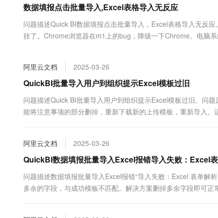
数据填报点击批量导入,Excel表格导入无反应
大数据开发治理平台 Data
AI 产品 免费试用
网络
安全
云开发大赛
Tableau 订阅
1亿+ 大模型 tokens 和 
问题描述Quick BI数据填报点击批量导入，Excel表格导入
可观测
入门学习赛
中间件
AI空中课堂在线直播课
挂了。Chrome浏览器在m1上的bug，降级一下Chrome。电
云防火墙
140+云产品 免费试用
大模型服务
bug...
上云与迁云
云原生的云上边界网络安全
产品新客免费试用，最长1
数据库
生态解决方案
千问AI平台-Token Plan
阿里云文档
2025-03-26
企业出海
大模型ACA认证体验
大数据计算
助力企业全员 AI 认知与能
行业生态解决方案
QuickBI批量导入用户到组织提示Excel模板过旧
政企业务
媒体服务
千问AI平台-模型体验
开发者生态解决方案
问题描述Quick BI批量导入用户到组织提示Excel模板过
在线体验全尺寸、多种模态
企业服务与云通信
能将注意事项的部分删掉，重新下载新的上传模板，重新导入。适用于Q
AI 开发和 AI 应用解决
Happy 系列大模型
域名与网站
阿里云文档
2025-03-26
终端用户计算
QuickBI数据填报批量导入Excel报错导入失败：Exce
Serverless
大模型解决方案
问题描述数据填报批量导入Excel报错“导入失败：Excel 表单解析
多余的字段，与成功模板不匹配。解决方案删掉多余字段即可正常导入
开发工具
快速部署 Dify，高效搭建 
迁移与运维管理