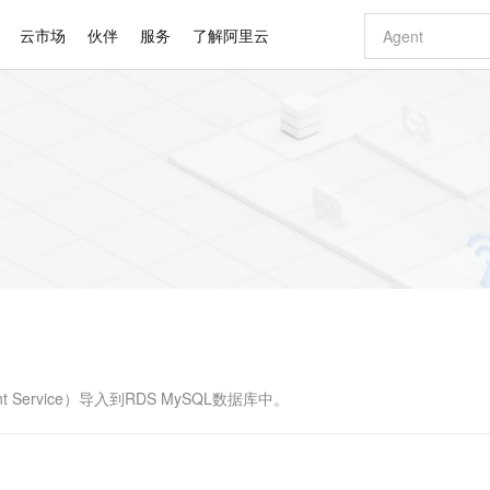
云市场
伙伴
服务
了解阿里云
AI 特惠
数据与 API
成为产品伙伴
企业增值服务
最佳实践
价格计算器
AI 场景体
基础软件
产品伙伴合
阿里云认证
市场活动
配置报价
大模型
自助选配和估算价格
新方式
睿译宝，AI翻译排版一步到位
智启 AI 普惠权益
产品生态集成认证中心
企业支持计划
云上春晚
域名与网站
千问官方 MaaS 平台，为开发者和 Agent 而生，新用户赠送 1 亿 + tokens 额度
Qwen Aud
AI Coding
阿里云Maa
2026 阿里云
云服务器 E
为企业打
数据集
Windows
大模型认证
模型
NEW
NEW
交付可用成果
值低价云产品抢先购
上传文档即自动完成翻译和格式还原
至高享 1亿+免费 tokens，加速 Al 应用落地
提供智能易用的域名与建站服务
智能编程，一键
安全可靠、
产品生态伙伴
专家技术服务
云上奥运之旅
弹性计算合作
阿里云中企出
手机三要素
宝塔 Linux
全部认证
价格优势
有专属领域专家
GLM-5.2：长任务时代开源旗舰模型
阿里云 OPC 创新助力计划
千问大模型
即刻拥有 DeepS
AI 电商营销
对象存储 O
大模型
产品生态伙伴工作台
企业增值服务台
云栖战略参考
云存储合作计
云栖大会
身份实名认证
CentOS
训练营
推动算力普惠，释放技术红利
最高返9万
多领域专家智能体,一键组建 AI 虚拟交付团队
快速构建应用程序和网站，即刻迈出上云第一步
至高百万元 Token 补贴，加速一人公司成长
多元化、高性能、安全可靠的大模型服务
真正可用的 1M 上下文,一次完成代码全链路开发
轻松解锁专属 Dee
从图文生成到
云上的中国
数据库合作计
活动全景
短信
Docker
图片和
站式影视创作平台
Hermes Agent，打造自进化智能体
Token Plan 模型订阅计划
数字证书管理服务（原SSL证书）
5 分钟轻松部署
AI 广告创作
无影云电脑
企业成长
NEW
信息公告
看见新力量
云网络合作计
OCR 文字识别
JAVA
证享300元代金券
可视化编排打通从文字构思到成片全链路闭环
全托管，含MySQL、PostgreSQL、SQL Server、MariaDB多引擎
自主进化，持久记忆，越用越聪明
Qwen3.8-Max 首发尝鲜，限时加量 10 倍，夜间低至2折
实现全站HTTPS，呈现可信的WEB访问
图文、视频一
随时随地安
Kimi-K3
HappyHors
NEW
魔搭 Mode
loud
服务实践
官网公告
Kimi 最新旗舰模型，长程编程与推理利器
让文字生成流
金融模力时刻
Salesforce O
版
发票查验
全能环境
Claude Code + GStack 打造工程团队
千问办公，限时限量积分加倍
Qoder
低代码高效构
AI 建站
短信服务
型
NEW
作计划
计划
创新中心
魔搭 ModelSc
健康状态
理服务
让AI从“聊天伙伴”进化为能干活的“数字员工”
安装技能 GStack，拥有专属 AI 工程团队
你的AI工作搭子，覆盖日常办公高频场景
面向真实软件的智能体编程平台
0 代码专业建
 Service）导入到RDS MySQL数据库中。
客户案例
天气预报查询
操作系统
Deepseek-v4-pro
HappyHors
态合作计划
态智能体模型
旗舰 MoE 大模型，百万上下文与顶尖推理能力
图生视频，流
同享
万小智 AI 建站低至 15元/月
Qoder CN
AI 短剧/漫剧
云原生数据库 
快递物流查询
WordPress
成为服务伙
高校合作
点，立即开启云上创新
覆盖公网/内网、递归/权威、移动APP等全场景解析服务
送.CN域名，送备案服务码
基于千问大模型等，支持代码智能生成、研发智能问答
AI助力短剧
GLM-5.2
Wan2.7-T
Ubuntu