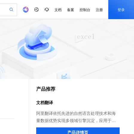
文档
备案
控制台
注册
登录
验
作计划
器
AI 活动
专业服务
服务伙伴合作计划
开发者社区
加入我们
产品动态
服务平台百炼
阿里云 OPC 创新助力计划
一站式生成采购清单，支持单品或批量购买
io：打造专属 AI 语音助手
S产品伙伴计划（繁花）
峰会
CS
造的大模型服务与应用开发平台
一句话生成原生可编辑精美 PPT 文稿
AI 生产力先锋
Al MaaS 服务伙伴赋能合作
域名
博文
Careers
至高可申请百万元
Qwen3.8-Max 模型上线
开启高性价比 AI 编程新体验
弹性可伸缩的云计算服务
Qwen-Audio-3.0-Realtime 端到端实时语音角色扮演
输入一句话想法, 轻松生成专业的 PPT
先锋实践拓展 AI 生产力的边界
Token 补贴，五大权
计划
海大会
伙伴信用分合作计划
商标
问答
社会招聘
益加速 OPC 成功
eek-V4-Pro
SS
一键部署幻兽帕鲁游戏服务器
飞天发布时刻
HOT
Open Search 向量检索版支
划
备案
电子书
校园招聘
pSeek-V4-Pro
视频创作，一键激活电商全链路生产力
稳定、安全、高性价比、高性能的云存储服务
一键购买专属联机服务器，轻松开启游戏
所见，即是所愿
持视频检索 Pipeline 功能
更多支持
划
公司注册
镜像站
视频生成
语音识别与合成
专属 QwenPaw
漫剧工坊：一站式动画创作平台
AI 实训营
HOT
应用身份服务 (IDaaS)
合作伙伴培训与认证
产品推荐
划
上云迁移
站生成，高效打造优质广告素材
全接入的云上超级电脑
从聊天伙伴进化为能主动干活的本地数字员工
快速生产连贯的高质量长漫剧
从基础到进阶，Agent 创客手把手教你
OpenClaw 管理能力上线
e-1.1-T2V
Qwen3-TTS-Flash
lScope
我要反馈
查询合作伙伴
畅细腻的高质量视频
离线语音合成大模型，多语言方言自适应，低延迟高稳定
n Alibaba Cloud ISV 合作
代维服务
建企业门户网站
10 分钟搭建微信、支付宝小程序
文档翻译
MaxCompute MaxFrame 提
创新加速
ope
登录合作伙伴管理后台
我要建议
站，无忧落地极速上线
以可视化方式快速构建移动和 PC 门户网站
国内短信简单易用，安全可靠，秒级触达，全球覆盖200+国家和地区。
高效部署网站，快速应用到小程序
供自动弹性内存功能
e-1.1-I2V
Cosyvoice-V3-Flash
阿里翻译依托先进的自然语言处理技术和海
安全
畅自然，细节丰富
高表现力语音合成大模型，语音克隆听感自然
我要投诉
PolarDB
量数据优势实现多领域引擎沉淀，应用于文
上云场景组合购
Milvus 弹性伸缩功能新增节
伴
漫剧创作，剧本、分镜、视频高效生成
100%兼容MySQL、PostgreSQL，兼容Oracle，支持集中和分布式
覆盖90%+业务场景，专享组合折扣价
点支持范围
档翻译产品，实现多领域引擎灵活选择、多
2V
VPN
Fun-ASR
产品详情页