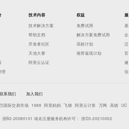
价
技术内容
权益
服
技术解决方案
免费试用
基
帮助文档
解决方案免费试用
企
开发者社区
高校计划
迁
天池大赛
推荐返现计划
官
器
阿里云认证
健
管理
信
联系我们
加入我们
巴国际交易市场
1688
阿里妈妈
飞猪
阿里云计算
万网
高德
UC
：
浙B2-20080101
域名注册服务机构许可：
浙D3-20210002