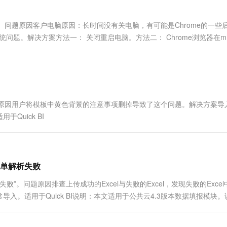
服务生态伙伴
视觉 Coding、空间感知、多模态思考等全面升级
1M上下文，专为长程任务能力而生
云工开物
企业应用
Works
Night Plan 支持 Qwen 3.8-Max
云原生大数据计算服务 MaxCompute
AI 办公
容器服务 Kub
NEW
Red Hat
30+ 款产品免费体验
Data Agent 驱动的一站式 Data+AI 开发治理平台
夜间 5 折，Qwen/Meoo/TokenPlan 客户专享
面向分析的企业级SaaS模式云数据仓库
AI智能应用
提供一站式管
科研合作
无反应。问题原因客户电脑原因：长时间没有关电脑，有可能是Chrome的一些
ERP
堂（旗舰版）
SUSE
脑系统问题。解决方案方法一： 关闭重启电脑。方法二： Chrome浏览器在m
智能客服
AI 应用构建
大模型原生
CRM
防护产品
2个月
自动承接线索
建站小程序
Qoder
大模型服务平台百炼-应用模版
OA 办公系统
HOT
NEW
面向真实软件
个人版上线、团队版降价；千问3.8-Max首发发尝鲜
丰富多元化的应用模版和解决方案
力提升
财税管理
模板建站
万有无界
大模型服务平台百炼-智能体
400电话
定制建站
旧。问题原因用户将模板中黄色背景的注意事项删掉导致了这个问题。解决方案导
的模型效果
灵活可视化地构建企业级 Agent
uick BI
方案
广告营销
模板小程序
秒悟
人工智能平台 PAI
定制小程序
云端极速 AI 
新一代 AI 视频生成模型，深度适配广告营销等场景
AI Native 的算法工程平台，一站式完成建模、训练、推理服务部署
APP 开发
l表单解析失败
建站系统
失败”。问题原因排查上传成功的Excel与失败的Excel，发现失败的Exce
。适用于Quick BI说明：本文适用于公共云4.3版本数据填报模块。
AI 应用
10分钟微调：让0.6B模型媲美235B模
多模态数据信
型
依托云原生高可用架构,实现Dify私有化部署
用1%尺寸在特定领域达到大模型90%以上效果