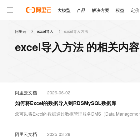
大模型
产品
解决方案
权益
定价
阿里云
excel导入
excel导入方法
大模型
产品
解决方案
权益
定价
云市场
伙伴
服务
了解阿里云
精选产品
精选解决方案
普惠上云
产品定价
精选商城
成为销售伙伴
售前咨询
为什么选择阿里云
千问AI平台
excel导入方法 的相关内容
了解云产品的定价详情
大模型服务平台百炼
千问办公，解锁你的工作
普惠上云 官方力荐
分销伙伴
在线服务
网站建设
什么是云计算
大
大模型服务与应用平台
企业级Agent产品，直接
云服务器38元/年起，超
咨询伙伴
多端小程序
技术领先
云上成本管理
售后服务
轻量应用服务器
Agency Agents：拥
官方推荐返现计划
大模型
精选产品
精选解决方案
Salesforce 国际版订阅
稳定可靠
管理和优化成本
推荐新用户得奖励，单订单
销售伙伴合作计划
自助服务
友盟天域
安全合规
人工智能与机器学习
AI
文本生成
云数据库 RDS
HappyHorse 打造一
云工开物
无影生态合作计划
在线服务
阿里云文档
2026-06-02
观测云
分析师报告
高校专属算力普惠，学生认
计算
互联网应用开发
Qwen3.8-Max
HOT
Salesforce On Alibaba C
工单服务
如何将Excel的数据导入到RDSMySQL数据库
智能体时代全能旗舰模型
Tuya 物联网平台阿里云
研究报告与白皮书
人工智能平台 PAI
快速拥有专属 OpenClaw
大模
Consulting Partner 合
大数据
容器
免费试用
短信专区
一站式AI开发、训练和推
您可以将Excel的数据通过数据管理服务DMS（Data Management
蓝凌 OA
Qwen3.7-Plus
AI 大模型销售与服务生
现代化应用
存储
天池大赛
能看、能想、能动手的多模
云解析DNS
解决方案免费试用 新老
电子合同
最高领取价值200元试用
安全
阿里云文档
网络与CDN
2025-03-26
AI 算法大赛
Qwen3-VL-Plus
畅捷通