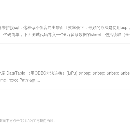
人通过循环来拼接sql，这样做不但容易出错而且效率低下，最好的办法是使用bc
现。不但速度快，而且代码简单，下面测试代码导入一个6万多条数据的sheet，包括读取（
.5秒。 ....
xcel导入到DataTable （用ODBC方法连接）(LiPu) &nbsp; &nbsp; &nbsp; &nbsp;
ame="excelPath"&gt;...
面下方点击"联系我们"与我们沟通。