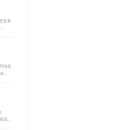
t.diy 一步搞定创意建站
构建大模型应用的安全防护体系
通过自然语言交互简化开发流程,全栈开发支持
通过阿里云安全产品对 AI 应用进行安全防护
会把文本
..
TF8无
...
的
然后点击