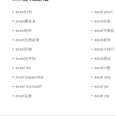
excel行列
excel pivot
excel重命名
excel任务
excel软件
excel可视化
excel文档处理
excel表列
excel示例
excel小技巧
excel文件到
excel用法
excel file
excel计数
excel supported
excel oss
excel microsoft
excel jar
excel云效
excel zip