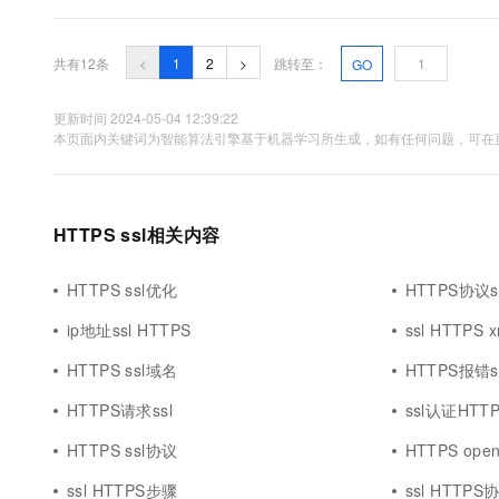
共有12条
<
1
2
>
跳转至：
GO
更新时间 2024-05-04 12:39:22
本页面内关键词为智能算法引擎基于机器学习所生成，如有任何问题，可在页
HTTPS ssl相关内容
HTTPS ssl优化
HTTPS协议s
ip地址ssl HTTPS
ssl HTTPS x
HTTPS ssl域名
HTTPS报错s
HTTPS请求ssl
ssl认证HTT
HTTPS ssl协议
HTTPS opens
ssl HTTPS步骤
ssl HTTPS