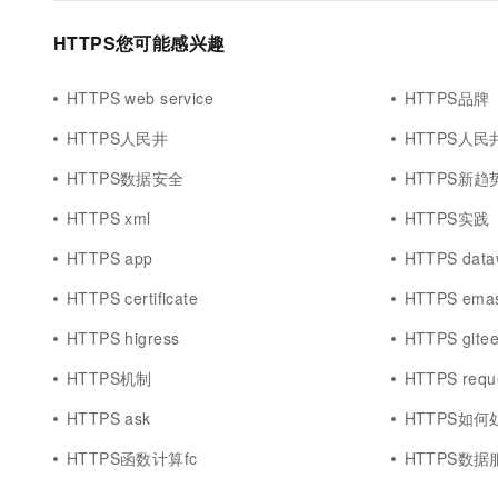
HTTPS您可能感兴趣
HTTPS web service
HTTPS品牌
HTTPS人民井
HTTPS人民
HTTPS数据安全
HTTPS新趋
HTTPS xml
HTTPS实践
HTTPS app
HTTPS data
HTTPS certificate
HTTPS ema
HTTPS higress
HTTPS gite
HTTPS机制
HTTPS requ
HTTPS ask
HTTPS如何
HTTPS函数计算fc
HTTPS数据