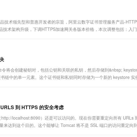
一个 AI 助手
超强辅助，Bol
即刻拥有 DeepSeek-R1 满血版
在企业官网、通讯软件中为客户提供 AI 客服
多种方案随心选，轻松解锁专属 DeepSeek
产品技术领先型和普惠开发者的宗旨，阿里云数字证书管理服务产品-HTTP
次产品技术架构升级，下调HTTPS加速网关各版本价格，本次调整包括：入门
解决
air' 命令将会创建秘钥对，包括公钥和关联的私钥，然后存储到&nbsp; keysto
储为证书链中的单一元素。这个证书链和私钥同时存储为一个新的 keystore 
的 URLS 到 HTTPS 的安全考虑
ttp://localhost:8090）还是可以访问的。现在你需要重定向所有 URLs
常量来达到这个目的。这个能够让 Tomcat 将不是 SSL 端口的访问重定向到