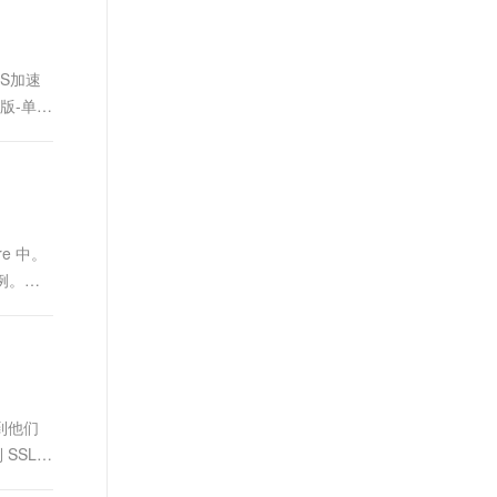
t.diy 一步搞定创意建站
构建大模型应用的安全防护体系
通过自然语言交互简化开发流程,全栈开发支持
通过阿里云安全产品对 AI 应用进行安全防护
S加速
版-单域
re 中。
实例。是
 到他们
 SSL。