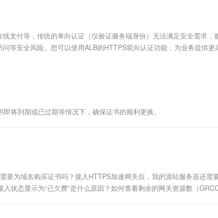
服务生态伙伴
视觉 Coding、空间感知、多模态思考等全面升级
1M上下文，专为长程任务能力而生
云工开物
企业应用
Works
Night Plan 支持 Qwen 3.8-Max
云原生大数据计算服务 MaxCompute
AI 办公
容器服务 Kub
NEW
Red Hat
30+ 款产品免费体验
Data Agent 驱动的一站式 Data+AI 开发治理平台
夜间 5 折，Qwen/Meoo/TokenPlan 客户专享
面向分析的企业级SaaS模式云数据仓库
AI智能应用
提供一站式管
科研合作
ERP
堂（旗舰版）
SUSE
在线支付等，传统的单向认证（仅验证服务端身份）无法满足安全需求，
智能客服
AI 应用构建
大模型原生
CRM
问等安全风险。您可以使用ALB的HTTPS双向认证功能，为业务提供更
防护产品
2个月
自动承接线索
要验证对方的身份，双方都通过认证后，才能建立安全通信通道进行数据
建站小程序
Qoder
大模型服务平台百炼-应用模版
OA 办公系统
HOT
NEW
面向真实软件
个人版上线、团队版降价；千问3.8-Max首发发尝鲜
丰富多元化的应用模版和解决方案
力提升
财税管理
模板建站
万有无界
大模型服务平台百炼-智能体
400电话
定制建站
的模型效果
灵活可视化地构建企业级 Agent
证书即将到期或已过期等情况下，确保证书的顺利更换。
方案
广告营销
模板小程序
秒悟
人工智能平台 PAI
定制小程序
云端极速 AI 
新一代 AI 视频生成模型，深度适配广告营销等场景
AI Native 的算法工程平台，一站式完成建模、训练、推理服务部署
APP 开发
建站系统
，还需要为域名购买证书吗？接入HTTPS加速网关后，我的源站服务器还需
的接入状态显示为“已欠费”是什么原因？如何查看剩余的网关资源数（GRC
AI 应用
10分钟微调：让0.6B模型媲美235B模
多模态数据信
型
依托云原生高可用架构,实现Dify私有化部署
用1%尺寸在特定领域达到大模型90%以上效果