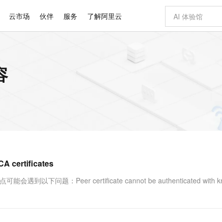
云市场
伙伴
服务
了解阿里云
AI 特惠
数据与 API
成为产品伙伴
企业增值服务
最佳实践
价格计算器
AI 场景体
基础软件
产品伙伴合
阿里云认证
市场活动
配置报价
大模型
容
自助选配和估算价格
新方式
睿译宝，AI翻译排版一步到位
智启 AI 普惠权益
产品生态集成认证中心
企业支持计划
云上春晚
域名与网站
千问官方 MaaS 平台，为开发者和 Agent 而生，新用户赠送 1 亿 + tokens 额度
Qwen Aud
AI Coding
阿里云Maa
2026 阿里云
云服务器 E
为企业打
数据集
Windows
大模型认证
模型
NEW
NEW
交付可用成果
值低价云产品抢先购
上传文档即自动完成翻译和格式还原
至高享 1亿+免费 tokens，加速 Al 应用落地
提供智能易用的域名与建站服务
智能编程，一键
安全可靠、
产品生态伙伴
专家技术服务
云上奥运之旅
弹性计算合作
阿里云中企出
手机三要素
宝塔 Linux
全部认证
价格优势
有专属领域专家
GLM-5.2：长任务时代开源旗舰模型
阿里云 OPC 创新助力计划
千问大模型
即刻拥有 DeepS
AI 电商营销
对象存储 O
大模型
产品生态伙伴工作台
企业增值服务台
云栖战略参考
云存储合作计
云栖大会
身份实名认证
CentOS
训练营
推动算力普惠，释放技术红利
最高返9万
多领域专家智能体,一键组建 AI 虚拟交付团队
快速构建应用程序和网站，即刻迈出上云第一步
至高百万元 Token 补贴，加速一人公司成长
多元化、高性能、安全可靠的大模型服务
真正可用的 1M 上下文,一次完成代码全链路开发
轻松解锁专属 Dee
从图文生成到
云上的中国
数据库合作计
活动全景
短信
Docker
图片和
站式影视创作平台
Hermes Agent，打造自进化智能体
Token Plan 模型订阅计划
数字证书管理服务（原SSL证书）
5 分钟轻松部署
AI 广告创作
无影云电脑
企业成长
NEW
信息公告
看见新力量
云网络合作计
OCR 文字识别
JAVA
证享300元代金券
可视化编排打通从文字构思到成片全链路闭环
全托管，含MySQL、PostgreSQL、SQL Server、MariaDB多引擎
自主进化，持久记忆，越用越聪明
Qwen3.8-Max 首发尝鲜，限时加量 10 倍，夜间低至2折
实现全站HTTPS，呈现可信的WEB访问
图文、视频一
随时随地安
Kimi-K3
HappyHors
NEW
魔搭 Mode
loud
服务实践
官网公告
CA certificates
Kimi 最新旗舰模型，长程编程与推理利器
让文字生成流
金融模力时刻
Salesforce O
版
发票查验
全能环境
Claude Code + GStack 打造工程团队
千问办公，限时限量积分加倍
Qoder
低代码高效构
AI 建站
短信服务
型
NEW
作计划
计划
创新中心
魔搭 ModelSc
健康状态
理服务
让AI从“聊天伙伴”进化为能干活的“数字员工”
安装技能 GStack，拥有专属 AI 工程团队
你的AI工作搭子，覆盖日常办公高频场景
面向真实软件的智能体编程平台
0 代码专业建
：Peer certificate cannot be authenticated with k
客户案例
天气预报查询
操作系统
Deepseek-v4-pro
HappyHors
态合作计划
态智能体模型
旗舰 MoE 大模型，百万上下文与顶尖推理能力
图生视频，流
同享
万小智 AI 建站低至 15元/月
Qoder CN
AI 短剧/漫剧
云原生数据库 
快递物流查询
WordPress
成为服务伙
高校合作
点，立即开启云上创新
覆盖公网/内网、递归/权威、移动APP等全场景解析服务
送.CN域名，送备案服务码
基于千问大模型等，支持代码智能生成、研发智能问答
AI助力短剧
GLM-5.2
Wan2.7-T
Ubuntu