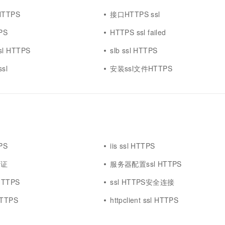
 HTTPS
接口HTTPS ssl
PS
HTTPS ssl failed
sl HTTPS
slb ssl HTTPS
ssl
安装ssl文件HTTPS
PS
iis ssl HTTPS
验证
服务器配置ssl HTTPS
TTPS
ssl HTTPS安全连接
HTTPS
httpclient ssl HTTPS