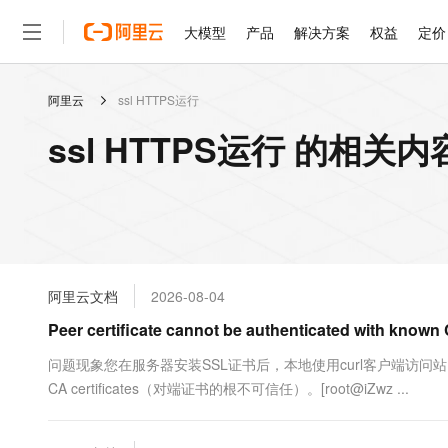
大模型
产品
解决方案
权益
定价
阿里云
ssl HTTPS运行
大模型
产品
解决方案
权益
定价
云市场
伙伴
服务
了解阿里云
精选产品
精选解决方案
普惠上云
产品定价
精选商城
成为销售伙伴
售前咨询
为什么选择阿里云
千问AI平台
ssl HTTPS运行 的相关内
了解云产品的定价详情
大模型服务平台百炼
千问办公，解锁你的工作
普惠上云 官方力荐
分销伙伴
在线服务
网站建设
什么是云计算
大
大模型服务与应用平台
企业级Agent产品，直接
云服务器38元/年起，超
咨询伙伴
多端小程序
技术领先
云上成本管理
售后服务
轻量应用服务器
Agency Agents：拥
官方推荐返现计划
大模型
精选产品
精选解决方案
Salesforce 国际版订阅
稳定可靠
管理和优化成本
推荐新用户得奖励，单订单
销售伙伴合作计划
自助服务
友盟天域
安全合规
人工智能与机器学习
AI
文本生成
云数据库 RDS
HappyHorse 打造一
云工开物
无影生态合作计划
在线服务
阿里云文档
2026-08-04
观测云
分析师报告
高校专属算力普惠，学生认
计算
互联网应用开发
Qwen3.8-Max
HOT
Salesforce On Alibaba C
工单服务
Peer certificate cannot be authenticated with known 
智能体时代全能旗舰模型
Tuya 物联网平台阿里云
研究报告与白皮书
人工智能平台 PAI
快速拥有专属 OpenClaw
大模
Consulting Partner 合
大数据
容器
免费试用
短信专区
一站式AI开发、训练和推
问题现象您在服务器安装SSL证书后，本地使用curl客户端访问站点可能会遇到以下问题
蓝凌 OA
Qwen3.7-Plus
AI 大模型销售与服务生
现代化应用
CA certificates（对端证书的根不可信任）。[root@iZwz ...
存储
天池大赛
能看、能想、能动手的多模
云解析DNS
解决方案免费试用 新老
电子合同
最高领取价值200元试用
安全
网络与CDN
AI 算法大赛
Qwen3-VL-Plus
畅捷通