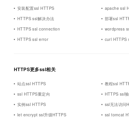
安装配置ssl HTTPS
apache ssl
HTTPS ssl解决办法
部署ssl HTT
HTTPS ssl connection
wordpress s
HTTPS ssl error
curl HTTPS 
HTTPS更多ssl相关
站点ssl HTTPS
教程ssl HTT
ssl HTTPS重定向
HTTPS ssl
实例ssl HTTPS
ssl无法访问H
let encrypt ssl升级HTTPS
ssl tomcat 