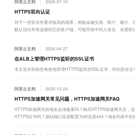
阿里云文档
2026-07-10
大数据开发治理平台 Data
AI 产品 免费试用
网络
安全
云开发大赛
Tableau 订阅
HTTPS双向认证
1亿+ 大模型 tokens 和 
可观测
入门学习赛
中间件
AI空中课堂在线直播课
对于一些安全性要求较高的场景，例如金融交易、医疗、银行、
云防火墙
140+云产品 免费试用
大模型服务
默认信任所有连接到它的客户端，可能导致中间人攻击、未授权访
上云与迁云
云原生的云上边界网络安全
产品新客免费试用，最长1
数据库
全性。双向认证要求客户端和服务端在建立连接之前，双方都需
生态解决方案
千问AI平台-Token Plan
企业出海
大模型ACA认证体验
大数据计算
阿里云文档
2026-04-27
助力企业全员 AI 认知与能
行业生态解决方案
政企业务
媒体服务
千问AI平台-模型体验
在ALB上管理HTTPS监听的SSL证书
开发者生态解决方案
在线体验全尺寸、多种模态
企业服务与云通信
本文旨在协助您有效地管理HTTPS监听的SSL证书，特别是在
AI 开发和 AI 应用解决
Happy 系列大模型
域名与网站
阿里云文档
2025-12-24
终端用户计算
HTTPS加速网关常见问题，HTTPS加速网关FAQ
Serverless
大模型解决方案
HTTPS加速网关的域名必须备案吗？购买HTTPS加速网关后
HTTPS证书吗？源站端口应该配置为80还是443？域名列表中
开发工具
快速部署 Dify，高效搭建 
迁移与运维管理