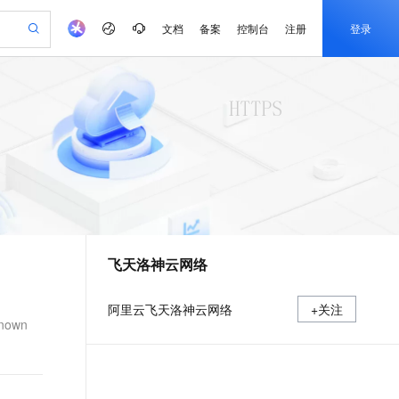
文档
备案
控制台
注册
登录
验
作计划
器
AI 活动
专业服务
服务伙伴合作计划
开发者社区
加入我们
产品动态
服务平台百炼
阿里云 OPC 创新助力计划
一站式生成采购清单，支持单品或批量购买
io：打造专属 AI 语音助手
S产品伙伴计划（繁花）
峰会
CS
造的大模型服务与应用开发平台
一句话生成原生可编辑精美 PPT 文稿
AI 生产力先锋
Al MaaS 服务伙伴赋能合作
域名
博文
Careers
至高可申请百万元
Qwen3.8-Max 模型上线
开启高性价比 AI 编程新体验
弹性可伸缩的云计算服务
Qwen-Audio-3.0-Realtime 端到端实时语音角色扮演
输入一句话想法, 轻松生成专业的 PPT
先锋实践拓展 AI 生产力的边界
Token 补贴，五大权
计划
海大会
伙伴信用分合作计划
商标
问答
社会招聘
益加速 OPC 成功
eek-V4-Pro
SS
一键部署幻兽帕鲁游戏服务器
飞天发布时刻
HOT
Open Search 向量检索版支
划
备案
电子书
校园招聘
pSeek-V4-Pro
视频创作，一键激活电商全链路生产力
稳定、安全、高性价比、高性能的云存储服务
一键购买专属联机服务器，轻松开启游戏
所见，即是所愿
持视频检索 Pipeline 功能
更多支持
划
公司注册
镜像站
视频生成
语音识别与合成
专属 QwenPaw
漫剧工坊：一站式动画创作平台
AI 实训营
HOT
应用身份服务 (IDaaS)
合作伙伴培训与认证
飞天洛神云网络
划
上云迁移
站生成，高效打造优质广告素材
全接入的云上超级电脑
从聊天伙伴进化为能主动干活的本地数字员工
快速生产连贯的高质量长漫剧
从基础到进阶，Agent 创客手把手教你
OpenClaw 管理能力上线
e-1.1-T2V
Qwen3-TTS-Flash
lScope
我要反馈
查询合作伙伴
畅细腻的高质量视频
离线语音合成大模型，多语言方言自适应，低延迟高稳定
n Alibaba Cloud ISV 合作
代维服务
建企业门户网站
10 分钟搭建微信、支付宝小程序
MaxCompute MaxFrame 提
阿里云飞天洛神云网络
+关注
创新加速
ope
登录合作伙伴管理后台
我要建议
站，无忧落地极速上线
以可视化方式快速构建移动和 PC 门户网站
国内短信简单易用，安全可靠，秒级触达，全球覆盖200+国家和地区。
高效部署网站，快速应用到小程序
供自动弹性内存功能
nown
e-1.1-I2V
Cosyvoice-V3-Flash
安全
畅自然，细节丰富
高表现力语音合成大模型，语音克隆听感自然
我要投诉
PolarDB
上云场景组合购
Milvus 弹性伸缩功能新增节
伴
漫剧创作，剧本、分镜、视频高效生成
100%兼容MySQL、PostgreSQL，兼容Oracle，支持集中和分布式
覆盖90%+业务场景，专享组合折扣价
点支持范围
2V
VPN
Fun-ASR