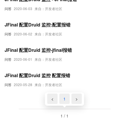
问答
2020-06-03
来自：开发者社区
JFinal 配置Druid 监控:配置报错
问答
2020-06-02
来自：开发者社区
JFinal 配置Druid 监控-jfinal报错
问答
2020-06-01
来自：开发者社区
JFinal 配置Druid 监控 配置报错
问答
2020-05-28
来自：开发者社区
<
1
>
1 / 1