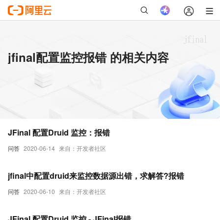
jfinal配置监控报错 的相关内容
JFinal 配置Druid 监控：报错
问答
2020-06-14
来自：开发者社区
jfinal中配置druid来监控数据源出错，求解答?报错
问答
2020-06-10
来自：开发者社区
JFinal 配置Druid 监控 - JFinal报错