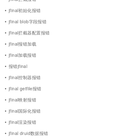
jfinal初始化报错
jfinal blob字段报错
jfinal拦截器配置报错
jfinal报错加载
jfinal加载报错
报错jfinal
jfinal控制器报错
jfinal getfile报错
jfinal映射报错
jfinal国际化报错
jfinal渲染报错
jfinal druid数据报错