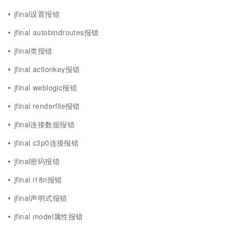
jfinal设置报错
jfinal autobindroutes报错
jfinal类报错
jfinal actionkey报错
jfinal weblogic报错
jfinal renderfile报错
jfinal连接数据报错
jfinal c3p0连接报错
jfinal密码报错
jfinal i18n报错
jfinal声明式报错
jfinal model属性报错